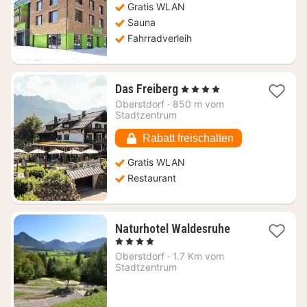
Gratis WLAN
€
Sauna
Fahrradverleih
1
Das Freiberg
, 4 Sterne
Nacht
Oberstdorf
·
850 m vom
ab
Stadtzentrum
262,25
€
Rabatt freischalten
Gratis WLAN
Restaurant
1
Naturhotel Waldesruhe
Nacht
, 4 Sterne
ab
Oberstdorf
·
1.7 Km vom
204,82
Stadtzentrum
€