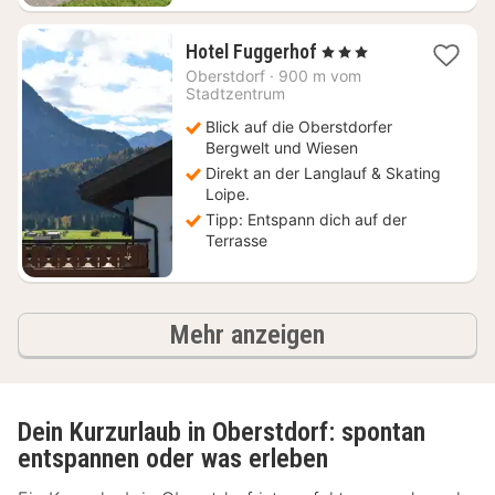
1
Hotel Fuggerhof
, 3 Sterne
Nacht
Oberstdorf
·
900 m vom
ab
Stadtzentrum
179,42
Blick auf die Oberstdorfer
€
Bergwelt und Wiesen
Direkt an der Langlauf & Skating
Loipe.
Tipp: Entspann dich auf der
Terrasse
Ergebnisse
Mehr anzeigen
Dein Kurzurlaub in Oberstdorf: spontan
entspannen oder was erleben