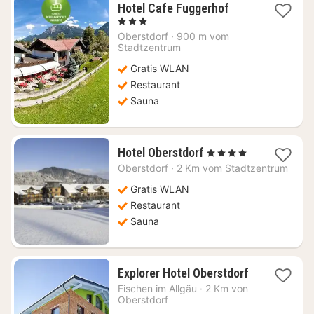
1
Hotel Cafe Fuggerhof
Nacht
, 3 Sterne
ab
Oberstdorf
·
900 m vom
184,44
Stadtzentrum
€
Gratis WLAN
Restaurant
Sauna
1
Hotel Oberstdorf
, 4 Sterne
Nacht
Oberstdorf
·
2 Km vom Stadtzentrum
ab
307,20
Gratis WLAN
€
Restaurant
Sauna
1
Explorer Hotel Oberstdorf
Nacht
Fischen im Allgäu
·
2 Km von
ab
Oberstdorf
131,24