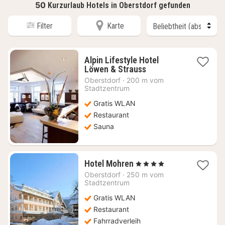
50
Kurzurlaub Hotels in Oberstdorf gefunden
Filter
Karte
Alpin Lifestyle Hotel
1
Löwen & Strauss
Nacht
Oberstdorf
·
200 m vom
ab
Stadtzentrum
195,81
Gratis WLAN
€
Restaurant
Sauna
1
Hotel Mohren
, 4 Sterne
Nacht
Oberstdorf
·
250 m vom
ab
Stadtzentrum
266,43
Gratis WLAN
€
Restaurant
Fahrradverleih