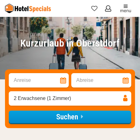
menu
Meine
Favoriten
Kurzurlaub in Oberstdorf
Anreise
Abreise
2 Erwachsene (1 Zimmer)
Suchen