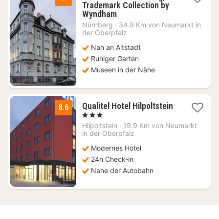
Trademark Collection by
1
Wyndham
Nacht
Nürnberg
·
34.9 Km von Neumarkt in
ab
der Oberpfalz
58,88
Nah an Altstadt
€
Ruhiger Garten
Museen in der Nähe
Qualitel Hotel Hilpoltstein
8.6
1
, 3 Sterne
Nacht
Hilpoltstein
·
19.9 Km von Neumarkt
ab
in der Oberpfalz
91,80
Modernes Hotel
€
24h Check-in
Nahe der Autobahn