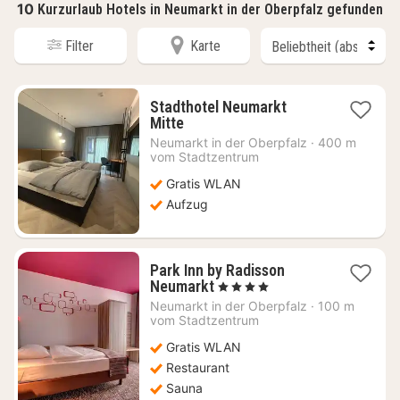
10
Kurzurlaub Hotels in Neumarkt in der Oberpfalz gefunden
Filter
Karte
Stadthotel Neumarkt
1
Mitte
Nacht
Neumarkt in der Oberpfalz
·
400 m
ab
vom Stadtzentrum
93,45
Gratis WLAN
€
Aufzug
Park Inn by Radisson
1
Neumarkt
, 4 Sterne
Nacht
Neumarkt in der Oberpfalz
·
100 m
ab
vom Stadtzentrum
99,39
Gratis WLAN
€
Restaurant
Sauna