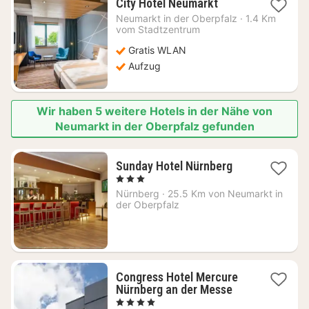
1
City Hotel Neumarkt
Nacht
Neumarkt in der Oberpfalz
·
1.4 Km
ab
vom Stadtzentrum
103,81
Gratis WLAN
€
Aufzug
Wir haben 5 weitere Hotels in der Nähe von
Neumarkt in der Oberpfalz gefunden
2
Sunday Hotel Nürnberg
Nächte
, 3 Sterne
ab
Nürnberg
·
25.5 Km von Neumarkt in
94
der Oberpfalz
€
Congress Hotel Mercure
1
Nürnberg an der Messe
Nacht
, 4 Sterne