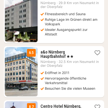
ab
Nürnberg
·
29.9 Km von Neumarkt in
89
der Oberpfalz
€
Fitnessbereich und Sauna
Ruhige Lage im Grünen direkt am
Volkspark
Idealer Ausgangspunkt zur
Altstadt
a&o Nürnberg
6.5
2
Hauptbahnhof
, 2 Sterne
Nächte
Nürnberg
·
32.5 Km von Neumarkt in
ab
der Oberpfalz
82,09
Eröffnet in 2011
€
Hervorragende öffentliche
Verkehrsmittel
Besuchen Sie die vielen Museen
Centro Hotel Nürnberg,
8.7