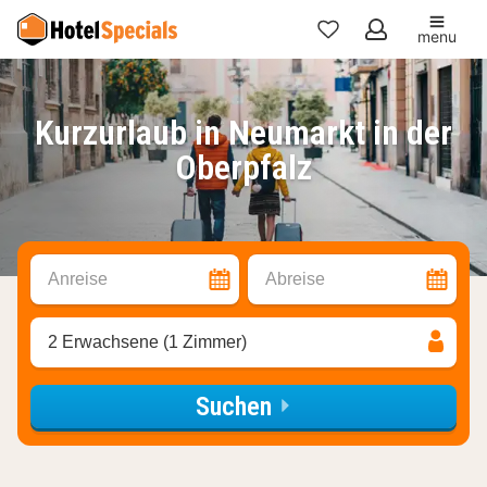
menu
Meine
Favoriten
Kurzurlaub in Neumarkt in der
Oberpfalz
Anreise
Abreise
2 Erwachsene (1 Zimmer)
Suchen