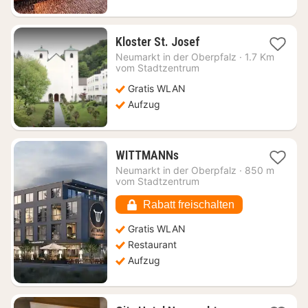
1
Kloster St. Josef
Nacht
Neumarkt in der Oberpfalz
·
1.7 Km
ab
vom Stadtzentrum
81,31
Gratis WLAN
€
Aufzug
1
WITTMANNs
Nacht
Neumarkt in der Oberpfalz
·
850 m
ab
vom Stadtzentrum
93
€
Rabatt freischalten
Gratis WLAN
Restaurant
Aufzug