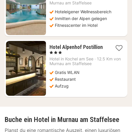
147,60
Murnau am Staffelsee
€
Hoteleigener Wellnessbereich
Inmitten der Alpen gelegen
Fitnesscenter im Hotel
1
Hotel Alpenhof Postillion
Nacht
, 3 Sterne
ab
Hotel in
Kochel am See
·
12.5 Km von
182,24
Murnau am Staffelsee
€
Gratis WLAN
Restaurant
Aufzug
Buche ein Hotel in Murnau am Staffelsee
Planst du eine romantische Auszeit, einen luxuriösen