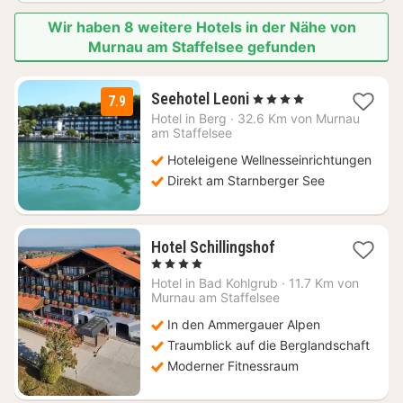
Wir haben 8 weitere Hotels in der Nähe von
Murnau am Staffelsee gefunden
2
Seehotel Leoni
, 4 Sterne
7.9
Nächte
Hotel in
Berg
·
32.6 Km von Murnau
ab
am Staffelsee
155,50
Hoteleigene Wellnesseinrichtungen
€
Direkt am Starnberger See
1
Hotel Schillingshof
Nacht
, 4 Sterne
ab
Hotel in
Bad Kohlgrub
·
11.7 Km von
153
Murnau am Staffelsee
€
In den Ammergauer Alpen
Traumblick auf die Berglandschaft
Moderner Fitnessraum