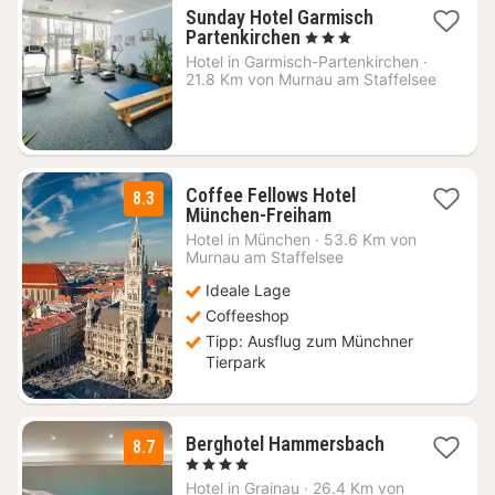
Sunday Hotel Garmisch
1
Partenkirchen
, 3 Sterne
Nacht
Hotel in
Garmisch-Partenkirchen
·
ab
21.8 Km von Murnau am Staffelsee
197,69
€
Coffee Fellows Hotel
8.3
2
München-Freiham
Nächte
Hotel in
München
·
53.6 Km von
ab
Murnau am Staffelsee
69
Ideale Lage
€
Coffeeshop
Tipp: Ausflug zum Münchner
Tierpark
1
Berghotel Hammersbach
8.7
Nacht
, 4 Sterne
ab
Hotel in
Grainau
·
26.4 Km von