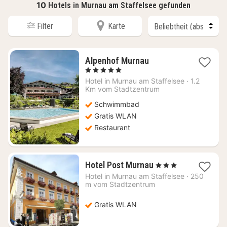
10
Hotels in Murnau am Staffelsee gefunden
Filter
Karte
1
Alpenhof Murnau
Nacht
, 5 Sterne
ab
Hotel in
Murnau am Staffelsee
·
1.2
256,33
Km vom Stadtzentrum
€
Schwimmbad
Gratis WLAN
Restaurant
1
Hotel Post Murnau
, 3 Sterne
Nacht
Hotel in
Murnau am Staffelsee
·
250
ab
m vom Stadtzentrum
184,95
€
Gratis WLAN