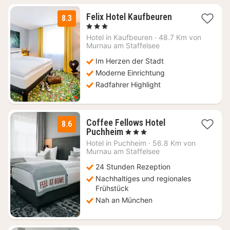
1
Felix Hotel Kaufbeuren
8.3
Nacht
, 3 Sterne
ab
Hotel in
Kaufbeuren
·
48.7 Km von
68,46
Murnau am Staffelsee
€
Im Herzen der Stadt
Moderne Einrichtung
Radfahrer Highlight
Coffee Fellows Hotel
8.6
2
Puchheim
, 3 Sterne
Nächte
Hotel in
Puchheim
·
56.8 Km von
ab
Murnau am Staffelsee
69
24 Stunden Rezeption
€
Nachhaltiges und regionales
Frühstück
Nah an München