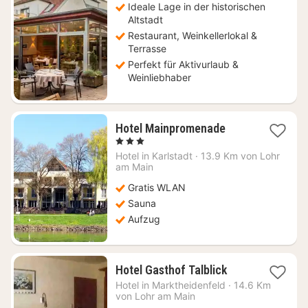
Ideale Lage in der historischen
Altstadt
Restaurant, Weinkellerlokal &
Terrasse
Perfekt für Aktivurlaub &
Weinliebhaber
1
Hotel Mainpromenade
Nacht
, 3 Sterne
ab
Hotel in
Karlstadt
·
13.9 Km von Lohr
104,07
am Main
€
Gratis WLAN
Sauna
Aufzug
1
Hotel Gasthof Talblick
Nacht
Hotel in
Marktheidenfeld
·
14.6 Km
ab
von Lohr am Main
101,87