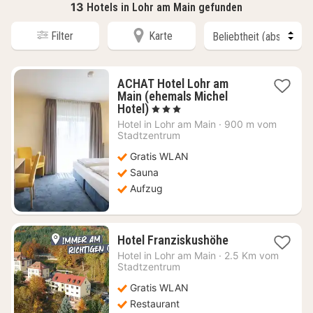
13
Hotels in Lohr am Main gefunden
Filter
Karte
ACHAT Hotel Lohr am
Main (ehemals Michel
1
Hotel)
, 3 Sterne
Nacht
Hotel in
Lohr am Main
·
900 m vom
ab
Stadtzentrum
74,48
Gratis WLAN
€
Sauna
Aufzug
1
Hotel Franziskushöhe
Nacht
Hotel in
Lohr am Main
·
2.5 Km vom
ab
Stadtzentrum
99,44
Gratis WLAN
€
Restaurant