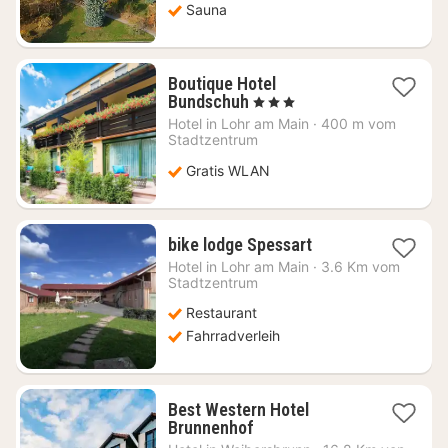
Sauna
Boutique Hotel
1
Bundschuh
, 3 Sterne
Nacht
Hotel in
Lohr am Main
·
400 m vom
ab
Stadtzentrum
114,53
Gratis WLAN
€
1
bike lodge Spessart
Nacht
Hotel in
Lohr am Main
·
3.6 Km vom
ab
Stadtzentrum
100
Restaurant
€
Fahrradverleih
Best Western Hotel
1
Brunnenhof
Nacht