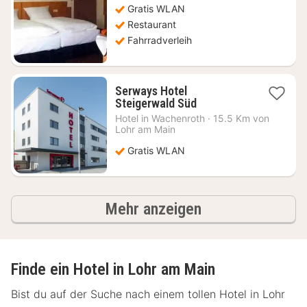
Gratis WLAN
€
Restaurant
Fahrradverleih
Serways Hotel
1
Steigerwald Süd
Nacht
Hotel in
Wachenroth
·
15.5 Km von
ab
Lohr am Main
71,36
Gratis WLAN
€
Ergebnisse
Mehr anzeigen
Finde ein Hotel in Lohr am Main
Bist du auf der Suche nach einem tollen Hotel in Lohr