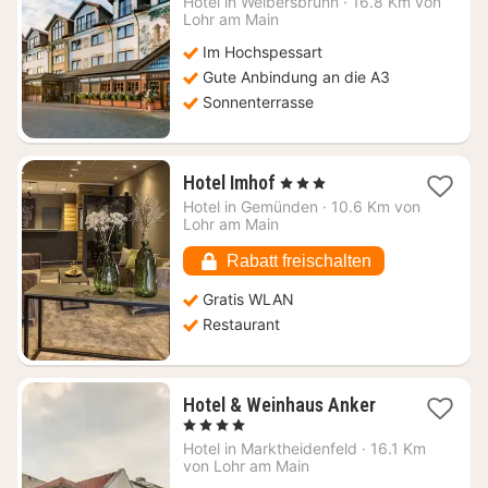
Hotel in
Weibersbrunn
·
16.8 Km von
ab
Lohr am Main
127
Im Hochspessart
€
Gute Anbindung an die A3
Sonnenterrasse
1
Hotel Imhof
, 3 Sterne
Nacht
Hotel in
Gemünden
·
10.6 Km von
ab
Lohr am Main
122,60
€
Rabatt freischalten
Gratis WLAN
Restaurant
1
Hotel & Weinhaus Anker
Nacht
, 4 Sterne
ab
Hotel in
Marktheidenfeld
·
16.1 Km
146,40
von Lohr am Main
€