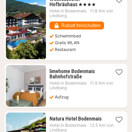
1
Hofbräuhaus
, 4 Sterne
Nacht
Hotel in
Bodenmais
·
11.8 Km von
ab
Lindberg
154,76
€
Rabatt freischalten
Schwimmbad
Gratis WLAN
Restaurant
limehome Bodenmais
1
Bahnhofstraße
Nacht
Hotel in
Bodenmais
·
11.9 Km von
ab
Lindberg
67,15
Aufzug
€
1
Natura Hotel Bodenmais
Nacht
Hotel in
Bodenmais
·
12.5 Km von
ab
Lindberg