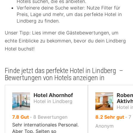
Hotels suchen, die es anbieten.
Verfeinere deine Suche weiter: Nutze Filter für
Preis, Lage und mehr, um das perfekte Hotel in
Lindberg zu finden.
Unser Tipp: Lies immer die Gästebewertungen, um
echte Einblicke zu bekommen, bevor du dein Lindberg
Hotel buchst!
Finde jetzt das perfekte Hotel in Lindberg –
Bewertungen von Hotels anzeigen in
Hotel Ahornhof
Roben
Aktivh
Hotel in Lindberg
Hotel i
von
von
7.8
Gut
‐
8
Bewertungen
8.2
Sehr gut
‐
7
10,
10,
Sehr internationales Personal.
Anonym
Aber Top. Selten so