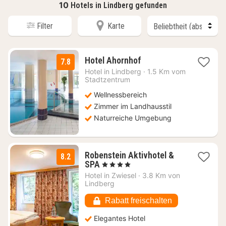
10
Hotels in Lindberg gefunden
Filter
Karte
1
Hotel Ahornhof
7.8
Nacht
Hotel in
Lindberg
·
1.5 Km vom
ab
Stadtzentrum
99
Wellnessbereich
€
Zimmer im Landhausstil
Naturreiche Umgebung
Robenstein Aktivhotel &
8.2
1
SPA
, 4 Sterne
Nacht
Hotel in
Zwiesel
·
3.8 Km von
ab
Lindberg
120,99
€
Rabatt freischalten
Elegantes Hotel