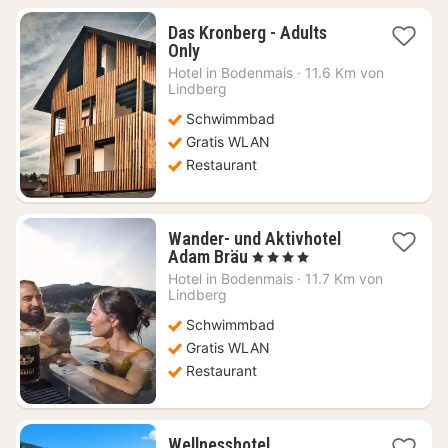
Das Kronberg - Adults
1
Only
Nacht
Hotel in
Bodenmais
·
11.6 Km von
ab
Lindberg
152,45
Schwimmbad
€
Gratis WLAN
Restaurant
Wander- und Aktivhotel
1
Adam Bräu
, 4 Sterne
Nacht
Hotel in
Bodenmais
·
11.7 Km von
ab
Lindberg
123,58
Schwimmbad
€
Gratis WLAN
Restaurant
Wellnesshotel