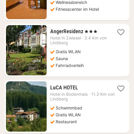
Wellnessbereich
Fitnesscenter im Hotel
1
AngerResidenz
, 3 Sterne
Nacht
Hotel in
Zwiesel
·
3.4 Km von
ab
Lindberg
130,84
Gratis WLAN
€
Sauna
Fahrradverleih
1
LuCA HOTEL
Nacht
Hotel in
Bodenmais
·
11.3 Km von
ab
Lindberg
129,65
Schwimmbad
€
Gratis WLAN
Restaurant