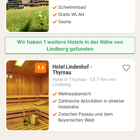
248,13
Schwimmbad
€
Gratis WLAN
Sauna
Wir haben 1 weitere Hotels in der Nähe von
Lindberg gefunden
Hotel Lindenhof -
9.4
1
Thyrnau
Nacht
Hotel in
Thyrnau
·
53.7 Km von
ab
Lindberg
115
Wellnessbereich
€
Zahlreiche Aktivitäten in direkter
Hotelnähe
Zwischen Passau und dem
Bayerischen Wald