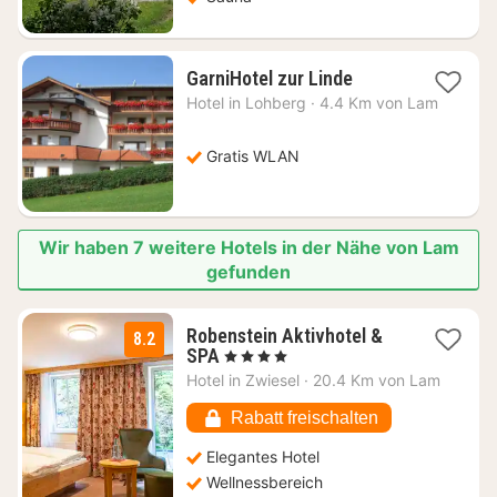
1
GarniHotel zur Linde
Nacht
Hotel in
Lohberg
·
4.4 Km von Lam
ab
98,13
€
Gratis WLAN
Wir haben 7 weitere Hotels in der Nähe von Lam
gefunden
Robenstein Aktivhotel &
8.2
1
SPA
, 4 Sterne
Nacht
Hotel in
Zwiesel
·
20.4 Km von Lam
ab
120,99
Rabatt freischalten
€
Elegantes Hotel
Wellnessbereich