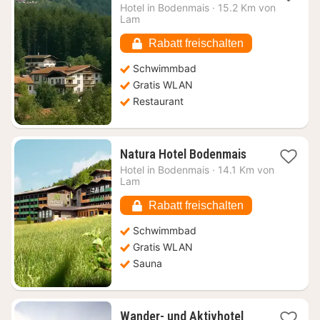
Nacht
Hotel in
Bodenmais
·
15.2 Km von
ab
Lam
130,64
€
Rabatt freischalten
Schwimmbad
Gratis WLAN
Restaurant
1
Natura Hotel Bodenmais
Nacht
Hotel in
Bodenmais
·
14.1 Km von
ab
Lam
248,13
€
Rabatt freischalten
Schwimmbad
Gratis WLAN
Sauna
Wander- und Aktivhotel