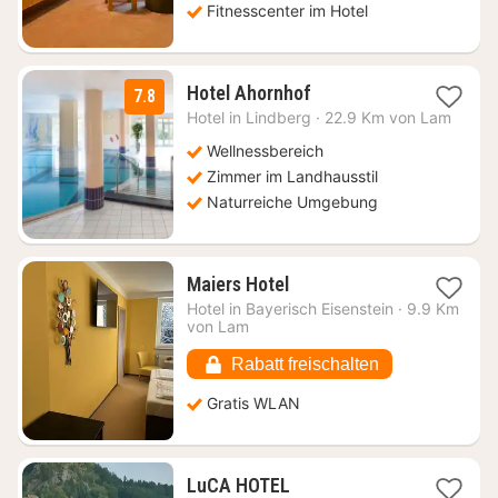
Fitnesscenter im Hotel
1
Hotel Ahornhof
7.8
Nacht
Hotel in
Lindberg
·
22.9 Km von Lam
ab
99
Wellnessbereich
€
Zimmer im Landhausstil
Naturreiche Umgebung
1
Maiers Hotel
Nacht
Hotel in
Bayerisch Eisenstein
·
9.9 Km
ab
von Lam
81,97
€
Rabatt freischalten
Gratis WLAN
1
LuCA HOTEL