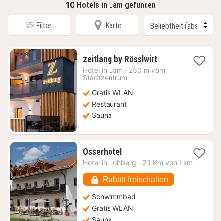
10
Hotels in Lam gefunden
Filter
Karte
1
zeitlang by Rösslwirt
Nacht
Hotel in
Lam
·
250 m vom
ab
Stadtzentrum
149,83
Gratis WLAN
€
Restaurant
Sauna
1
Osserhotel
Nacht
Hotel in
Lohberg
·
2.1 Km von Lam
ab
107,66
Rabatt freischalten
€
Schwimmbad
Gratis WLAN
Sauna