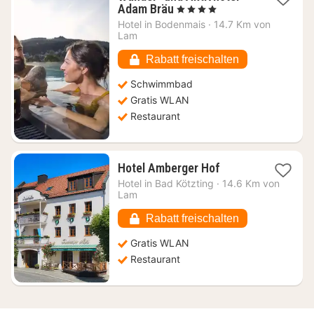
1
Adam Bräu
, 4 Sterne
Nacht
Hotel in
Bodenmais
·
14.7 Km von
ab
Lam
123,58
€
Rabatt freischalten
Schwimmbad
Gratis WLAN
Restaurant
1
Hotel Amberger Hof
Nacht
Hotel in
Bad Kötzting
·
14.6 Km von
ab
Lam
202,42
€
Rabatt freischalten
Gratis WLAN
Restaurant