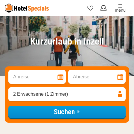
menu
Meine
Favoriten
Kurzurlaub in Inzell
Anreise
Abreise
2 Erwachsene (1 Zimmer)
Suchen