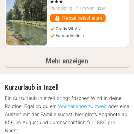
Nacht
, 3 Sterne
ab
Ruhpolding
·
7 Km von Inzell
114,97
€
Rabatt freischalten
Gratis WLAN
Fahrradverleih
Ergebnisse
Mehr anzeigen
Kurzurlaub in Inzell
Ein Kurzurlaub in Inzell bringt frischen Wind in deine
Routine. Egal ob du ein
Wochenende zu zweit
oder eine
Auszeit mit der Familie suchst, hier gibt’s Angebote ab
85€ im August und durchschnittlich für 188€ pro
Nacht.