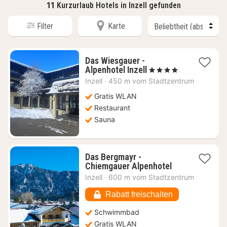
11
Kurzurlaub Hotels in Inzell gefunden
Filter
Karte
Das Wiesgauer -
1
Alpenhotel Inzell
, 4 Sterne
Nacht
Inzell
·
450 m vom Stadtzentrum
ab
127,37
Gratis WLAN
€
Restaurant
Sauna
Das Bergmayr -
1
Chiemgauer Alpenhotel
Nacht
Inzell
·
600 m vom Stadtzentrum
ab
125,55
Rabatt freischalten
€
Schwimmbad
Gratis WLAN