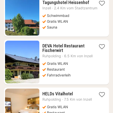
1
Tagungshotel Heissenhof
Nacht
Inzell
·
2.4 Km vom Stadtzentrum
ab
84,56
Schwimmbad
€
Gratis WLAN
Sauna
DEVA Hotel Restaurant
1
Fischerwirt
Nacht
Ruhpolding
·
6.5 Km von Inzell
ab
124,47
Gratis WLAN
€
Restaurant
Fahrradverleih
1
HELDs Vitalhotel
Nacht
Ruhpolding
·
7.5 Km von Inzell
ab
153,70
Gratis WLAN
€
Restaurant