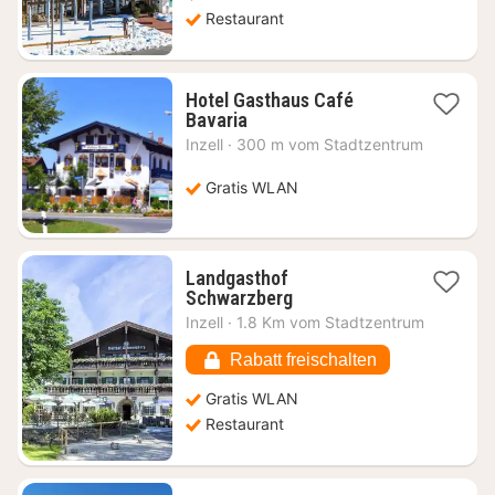
Restaurant
Hotel Gasthaus Café
1
Bavaria
Nacht
Inzell
·
300 m vom Stadtzentrum
ab
112,15
Gratis WLAN
€
Landgasthof
1
Schwarzberg
Nacht
Inzell
·
1.8 Km vom Stadtzentrum
ab
136,29
Rabatt freischalten
€
Gratis WLAN
Restaurant