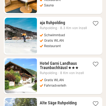
Sauna
1
aja Ruhpolding
Nacht
Ruhpolding
·
8.3 Km von Inzell
ab
178,17
Schwimmbad
€
Gratis WLAN
Restaurant
Hotel Garni Landhaus
1
Traunbachhäusl
, 3 Sterne
Nacht
Ruhpolding
·
8 Km von Inzell
ab
137,86
Gratis WLAN
€
Fahrradverleih
1
Alte Säge Ruhpolding