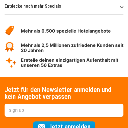
Entdecke noch mehr Specials
Über
Hotelspecials
Mehr als 6.500 spezielle Hotelangebote
Mehr als 2,5 Millionen zufriedene Kunden seit
20 Jahren
Erstelle deinen einzigartigen Aufenthalt mit
unseren 56 Extras
Jetzt für den Newsletter anmelden und
kein Angebot verpassen
Für den Newsl
Jetzt anmelden