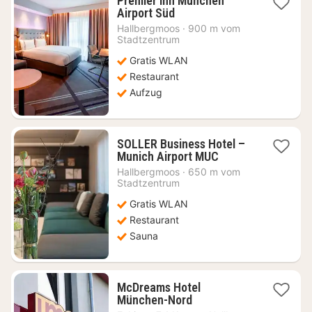
Premier Inn München
1
Airport Süd
Nacht
Hallbergmoos
·
900 m vom
ab
Stadtzentrum
46,47
Gratis WLAN
€
Restaurant
Aufzug
SOLLER Business Hotel –
1
Munich Airport MUC
Nacht
Hallbergmoos
·
650 m vom
ab
Stadtzentrum
89,05
Gratis WLAN
€
Restaurant
Sauna
McDreams Hotel
1
München-Nord
Nacht