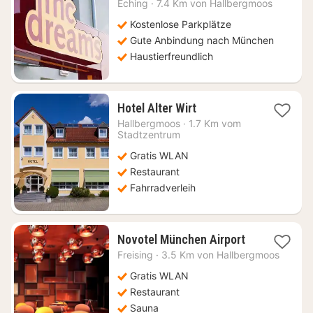
Eching
·
7.4 Km von Hallbergmoos
ab
45,04
Kostenlose Parkplätze
€
Gute Anbindung nach München
Haustierfreundlich
1
Hotel Alter Wirt
Nacht
Hallbergmoos
·
1.7 Km vom
ab
Stadtzentrum
89,16
Gratis WLAN
€
Restaurant
Fahrradverleih
1
Novotel München Airport
Nacht
Freising
·
3.5 Km von Hallbergmoos
ab
95,95
Gratis WLAN
€
Restaurant
Sauna