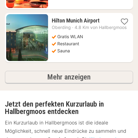
1
Hilton Munich Airport
Nacht
Oberding
·
4.8 Km von Hallbergmoos
ab
158,08
Gratis WLAN
€
Restaurant
Sauna
Ergebnisse
Mehr anzeigen
Jetzt den perfekten Kurzurlaub in
Hallbergmoos entdecken
Ein Kurzurlaub in Hallbergmoos ist die ideale
Möglichkeit, schnell neue Eindrücke zu sammeln und