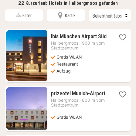
22
Kurzurlaub Hotels in Hallbergmoos gefunden
Filter
Karte
1
Ibis München Airport Süd
Nacht
Hallbergmoos
·
900 m vom
ab
Stadtzentrum
63,51
Gratis WLAN
€
Restaurant
Aufzug
1
prizeotel Munich-Airport
Nacht
Hallbergmoos
·
800 m vom
ab
Stadtzentrum
51,31
€
Gratis WLAN