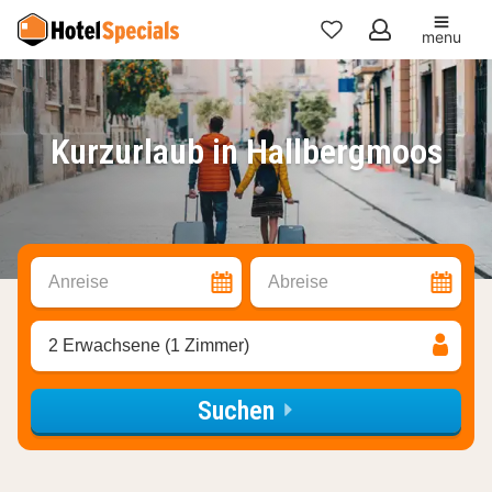
menu
Meine
Favoriten
Kurzurlaub in Hallbergmoos
Anreise
Abreise
2 Erwachsene (1 Zimmer)
Suchen