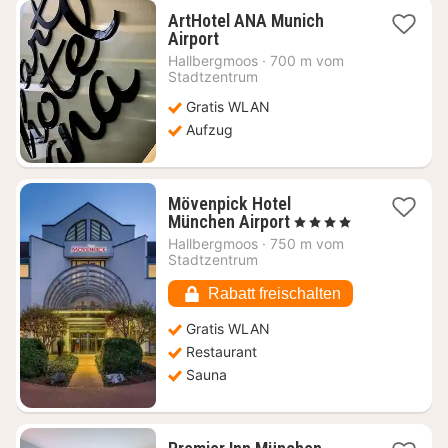
ArtHotel ANA Munich
1
Airport
Nacht
Hallbergmoos
·
700 m vom
ab
Stadtzentrum
78,35
Gratis WLAN
€
Aufzug
Mövenpick Hotel
1
München Airport
, 4 Sterne
Nacht
Hallbergmoos
·
750 m vom
ab
Stadtzentrum
63,18
€
Rabatt freischalten
Gratis WLAN
Restaurant
Sauna