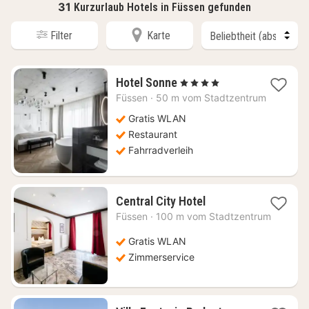
31
Kurzurlaub Hotels in Füssen gefunden
Filter
Karte
1
Hotel Sonne
, 4 Sterne
Nacht
Füssen
·
50 m vom Stadtzentrum
ab
219,63
Gratis WLAN
€
Restaurant
Fahrradverleih
1
Central City Hotel
Nacht
Füssen
·
100 m vom Stadtzentrum
ab
162,62
Gratis WLAN
€
Zimmerservice