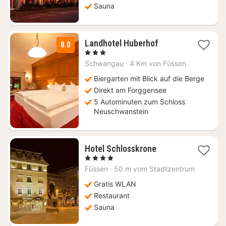
Sauna
2
Landhotel Huberhof
8.0
Nächte
, 3 Sterne
ab
Schwangau
·
4 Km von Füssen
153
€
Biergarten mit Blick auf die Berge
Direkt am Forggensee
5 Autominuten zum Schloss
Neuschwanstein
1
Hotel Schlosskrone
Nacht
, 4 Sterne
ab
Füssen
·
50 m vom Stadtzentrum
195,33
€
Gratis WLAN
Restaurant
Sauna