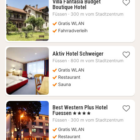
Villa Fantasia Budget
1
Boutique Hotel
Nacht
Füssen
·
300 m vom Stadtzentrum
ab
185,98
Gratis WLAN
€
Fahrradverleih
1
Aktiv Hotel Schweiger
Nacht
Füssen
·
800 m vom Stadtzentrum
ab
165,62
Gratis WLAN
€
Restaurant
Sauna
Best Western Plus Hotel
1
Fuessen
, 4 Sterne
Nacht
Füssen
·
300 m vom Stadtzentrum
ab
143,30
Gratis WLAN
€
Restaurant