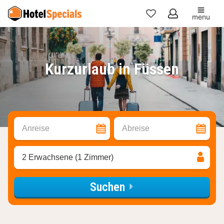
menu
Meine
Favoriten
Kurzurlaub in Füssen
Anreise
Abreise
2 Erwachsene (1 Zimmer)
Suchen