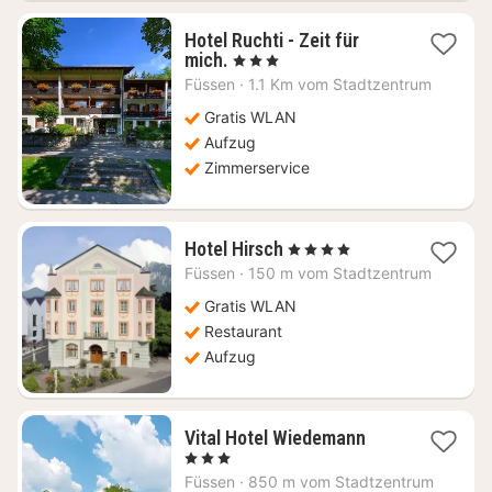
Hotel Ruchti - Zeit für
1
mich.
, 3 Sterne
Nacht
Füssen
·
1.1 Km vom Stadtzentrum
ab
152,65
Gratis WLAN
€
Aufzug
Zimmerservice
1
Hotel Hirsch
, 4 Sterne
Nacht
Füssen
·
150 m vom Stadtzentrum
ab
142,99
Gratis WLAN
€
Restaurant
Aufzug
1
Vital Hotel Wiedemann
Nacht
, 3 Sterne
ab
Füssen
·
850 m vom Stadtzentrum