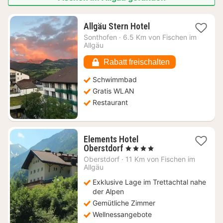
1
Allgäu Stern Hotel
Nacht
Sonthofen
·
6.5 Km von Fischen im
ab
Allgäu
207
€
Rabatt freischalten
Schwimmbad
Gratis WLAN
Restaurant
Elements Hotel
1
Oberstdorf
, 4 Sterne
Nacht
Oberstdorf
·
11 Km von Fischen im
ab
Allgäu
283
Exklusive Lage im Trettachtal nahe
€
der Alpen
Gemütliche Zimmer
Wellnessangebote