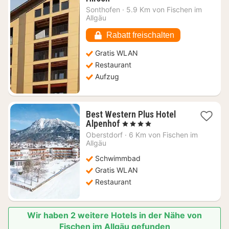
Nacht
Sonthofen
·
5.9 Km von Fischen im
ab
Allgäu
128,65
€
Rabatt freischalten
Gratis WLAN
Restaurant
Aufzug
Best Western Plus Hotel
1
Alpenhof
, 4 Sterne
Nacht
Oberstdorf
·
6 Km von Fischen im
ab
Allgäu
248,97
Schwimmbad
€
Gratis WLAN
Restaurant
Wir haben 2 weitere Hotels in der Nähe von
Fischen im Allgäu gefunden