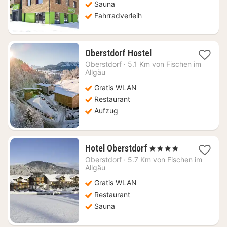
Sauna
Fahrradverleih
1
Oberstdorf Hostel
Nacht
Oberstdorf
·
5.1 Km von Fischen im
ab
Allgäu
113,35
Gratis WLAN
€
Restaurant
Aufzug
1
Hotel Oberstdorf
, 4 Sterne
Nacht
Oberstdorf
·
5.7 Km von Fischen im
ab
Allgäu
320,89
Gratis WLAN
€
Restaurant
Sauna