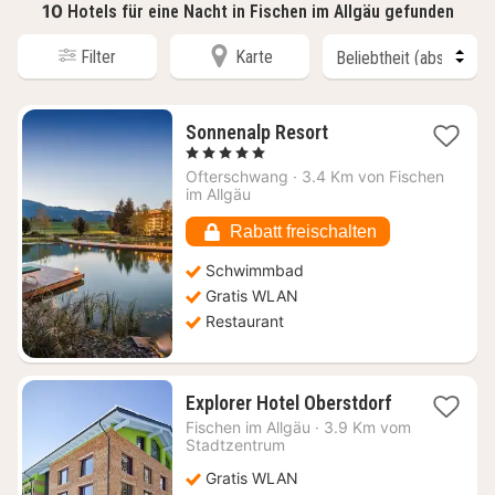
10
Hotels für eine Nacht in Fischen im Allgäu gefunden
Filter
Karte
1
Sonnenalp Resort
Nacht
, 5 Sterne
ab
Ofterschwang
·
3.4 Km von Fischen
810,07
im Allgäu
€
Rabatt freischalten
Schwimmbad
Gratis WLAN
Restaurant
1
Explorer Hotel Oberstdorf
Nacht
Fischen im Allgäu
·
3.9 Km vom
ab
Stadtzentrum
131,24
Gratis WLAN
€