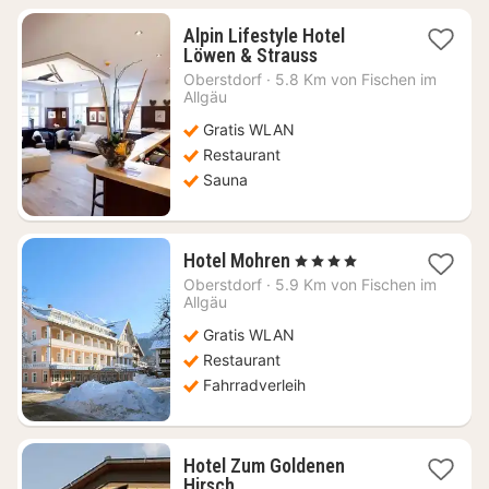
Alpin Lifestyle Hotel
1
Löwen & Strauss
Nacht
Oberstdorf
·
5.8 Km von Fischen im
ab
Allgäu
186,73
Gratis WLAN
€
Restaurant
Sauna
1
Hotel Mohren
, 4 Sterne
Nacht
Oberstdorf
·
5.9 Km von Fischen im
ab
Allgäu
266,43
Gratis WLAN
€
Restaurant
Fahrradverleih
Hotel Zum Goldenen
1
Hirsch