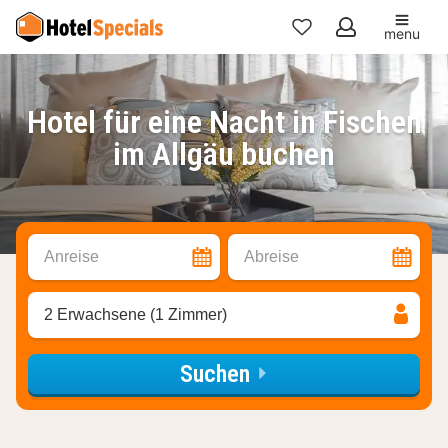
menu
Meine
Favoriten
Hotel für eine Nacht in Fischen
im Allgäu buchen
Anreise
Abreise
2 Erwachsene (1 Zimmer)
Suchen