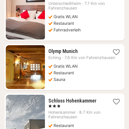
Nacht
Unterschleißheim
·
7.7 Km von
ab
Fahrenzhausen
65,14
Gratis WLAN
€
Restaurant
Fahrradverleih
1
Olymp Munich
Nacht
Eching
·
7.6 Km von Fahrenzhausen
ab
88,92
Gratis WLAN
€
Restaurant
Sauna
1
Schloss Hohenkammer
Nacht
, 3 Sterne
ab
Hohenkammer
·
8.7 Km von
110,19
Fahrenzhausen
€
Restaurant