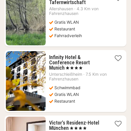
1
Tafernwirtschaft
Nacht
Allershausen
·
4.3 Km von
ab
Fahrenzhausen
149,26
Gratis WLAN
€
Restaurant
Fahrradverleih
Infinity Hotel &
Conference Resort
1
Munich
, 4 Sterne
Nacht
Unterschleißheim
·
7.5 Km von
ab
Fahrenzhausen
112,79
Schwimmbad
€
Gratis WLAN
Restaurant
Victor's Residenz-Hotel
1
München
, 4 Sterne