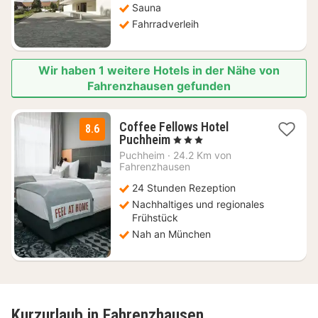
Sauna
Fahrradverleih
Wir haben 1 weitere Hotels in der Nähe von
Fahrenzhausen gefunden
Coffee Fellows Hotel
8.6
2
Puchheim
, 3 Sterne
Nächte
Puchheim
·
24.2 Km von
ab
Fahrenzhausen
69
24 Stunden Rezeption
€
Nachhaltiges und regionales
Frühstück
Nah an München
Kurzurlaub in Fahrenzhausen