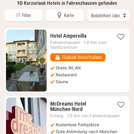
10
Kurzurlaub Hotels in Fahrenzhausen gefunden
Filter
Karte
1
Hotel Ampervilla
Nacht
Fahrenzhausen
·
1.6 Km vom
ab
Stadtzentrum
69,61
€
Rabatt freischalten
Gratis WLAN
Restaurant
Sauna
McDreams Hotel
1
München-Nord
Nacht
Eching
·
7.9 Km von Fahrenzhausen
ab
45,04
Kostenlose Parkplätze
€
Gute Anbindung nach München