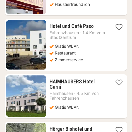
Haustierfreundlich
1
Hotel und Café Paso
Nacht
Fahrenzhausen
·
1.4 Km vom
ab
Stadtzentrum
101,87
Gratis WLAN
€
Restaurant
Zimmerservice
HAIMHAUSERS Hotel
1
Garni
Nacht
Haimhausen
·
4.5 Km von
ab
Fahrenzhausen
76,98
Gratis WLAN
€
Hörger Biohotel und