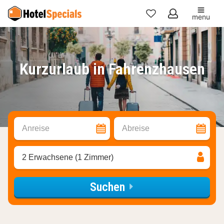
menu
Meine
Favoriten
Kurzurlaub in Fahrenzhausen
Anreise
Abreise
2 Erwachsene (1 Zimmer)
Suchen