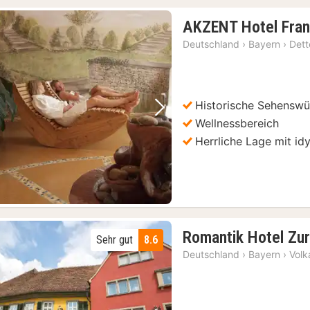
AKZENT Hotel Fran
Deutschland
›
Bayern
›
Dett
Historische Sehenswü
Vorheriges Bild
Nächstes Bild
Wellnessbereich
Herrliche Lage mit idy
Romantik Hotel Zu
Sehr gut
8.6
Deutschland
›
Bayern
›
Volk