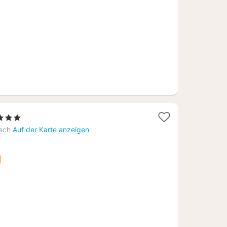
1
 3 Sterne
Nacht
ach
Auf der Karte anzeigen
ab
113,67
€