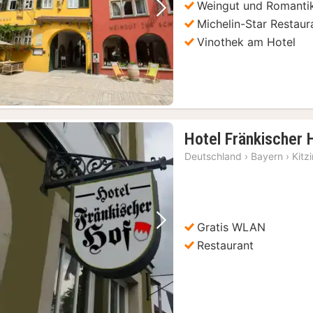
Weingut und Romanti
Vorheriges Bild
Nächstes Bild
Michelin-Star Restaur
Vinothek am Hotel
Hotel Fränkischer 
Deutschland
›
Bayern
›
Kitz
Gratis WLAN
Vorheriges Bild
Nächstes Bild
Restaurant