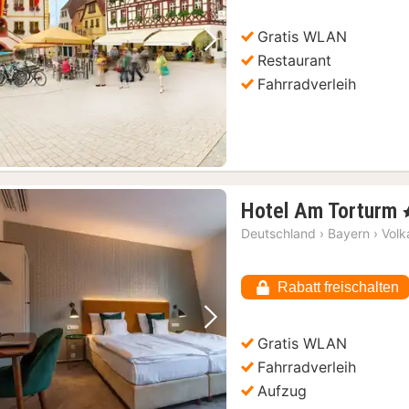
€
Gratis WLAN
Vorheriges Bild
Nächstes Bild
Restaurant
Fahrradverleih
Hotel Am Torturm
,
Deutschland
›
Bayern
›
Volk
Rabatt freischalten
Vorheriges Bild
Nächstes Bild
Gratis WLAN
Fahrradverleih
Aufzug