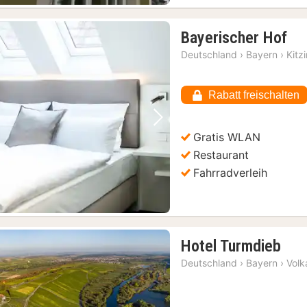
1
Bayerischer Hof
Na
Deutschland
›
Bayern
›
Kitz
ab
85
Rabatt freischalten
€
Vorheriges Bild
Nächstes Bild
Gratis WLAN
Restaurant
Fahrradverleih
1
Hotel Turmdieb
Nac
Deutschland
›
Bayern
›
Volk
ab
123