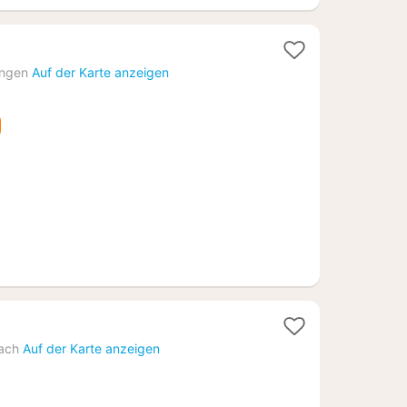
cht
ingen
Auf der Karte anzeigen
,90
ht
ach
Auf der Karte anzeigen