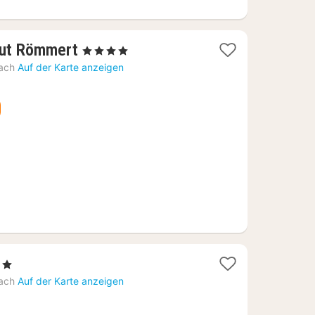
1
gut Römmert
, 4 Sterne
Nacht
ach
Auf der Karte anzeigen
ab
103,36
€
erne
cht
ach
Auf der Karte anzeigen
0,69