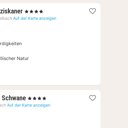
1
ziskaner
, 4 Sterne
Nacht
elbach
Auf der Karte anzeigen
ab
174,80
€
rdigkeiten
llischer Natur
1
r Schwane
, 4 Sterne
Nacht
ach
Auf der Karte anzeigen
ab
163,90
€