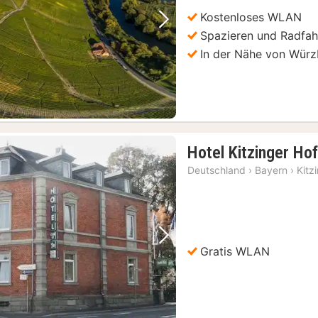
€
Kostenloses WLAN
Vorheriges Bild
Nächstes Bild
Spazieren und Radfah
In der Nähe von Wür
Hotel Kitzinger Ho
Deutschland
›
Bayern
›
Kitz
Vorheriges Bild
Nächstes Bild
Gratis WLAN