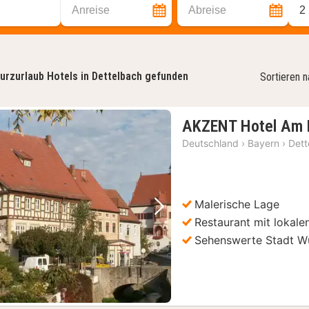
Anreise
Abreise
2
urzurlaub Hotels in Dettelbach gefunden
Sortieren 
AKZENT Hotel Am 
Deutschland
›
Bayern
›
Dett
Malerische Lage
Vorheriges Bild
Nächstes Bild
Restaurant mit lokale
Sehenswerte Stadt W