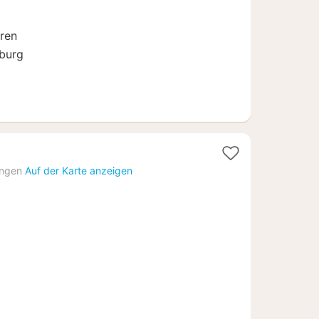
ren
zburg
1
f
Nacht
ingen
Auf der Karte anzeigen
ab
112,15
€