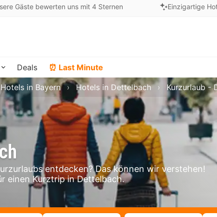
sere Gäste bewerten uns mit 4 Sternen
Einzigartige Ho
Deals
⏰ Last Minute
Hotels in Bayern
Hotels in Dettelbach
Kurzurlaub - 
ach
urzurlaubs entdecken? Das können wir verstehen!
r einen Kurztrip in Dettelbach.