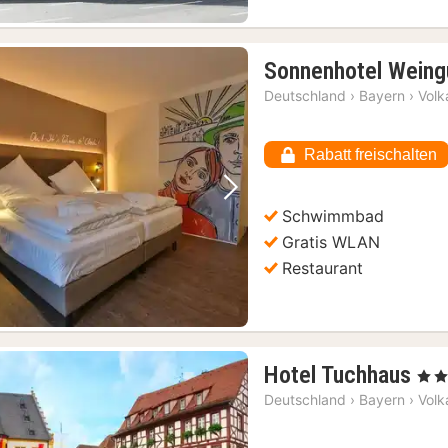
Sonnenhotel Wein
Deutschland
›
Bayern
›
Volk
Rabatt freischalten
Vorheriges Bild
Nächstes Bild
Schwimmbad
Gratis WLAN
Restaurant
1
Hotel Tuchhaus
, 3 St
Na
Deutschland
›
Bayern
›
Volk
ab
14