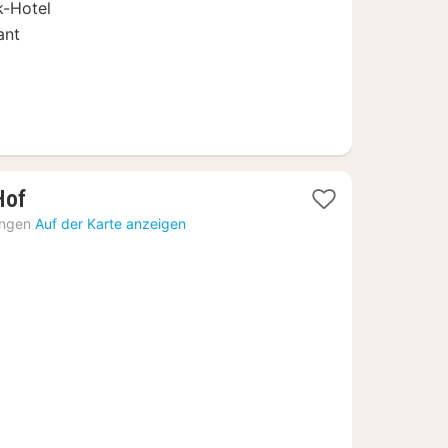
k-Hotel
ant
1
Hof
Nacht
ingen
Auf der Karte anzeigen
ab
79,02
€