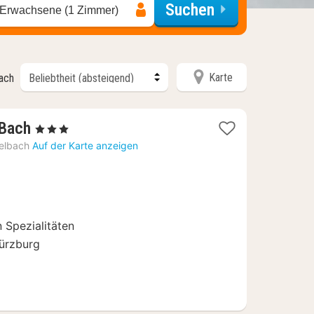
Suchen
 Erwachsene (1 Zimmer)
Karte
nach
1
Bach
, 3 Sterne
Nacht
elbach
Auf der Karte anzeigen
ab
126,50
€
n Spezialitäten
ürzburg