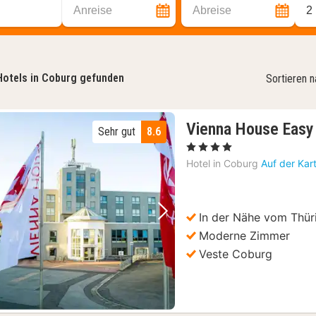
Anreise
Abreise
2
Hotels in Coburg gefunden
Sortieren 
Vienna House Eas
Sehr gut
8.6
, 4 Sterne
Hotel in
Coburg
Auf der Kar
In der Nähe vom Thür
Vorheriges Bild
Nächstes Bild
Moderne Zimmer
Veste Coburg