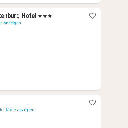
1
kenburg Hotel
, 3 Sterne
Nacht
te anzeigen
ab
78,92
€
cht
der Karte anzeigen
70