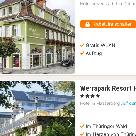
Hotel in
Neustadt bei Cobu
Rabatt freischalten
Vorheriges Bild
Nächstes Bild
Gratis WLAN
Aufzug
Werrapark Resort H
, 4 Sterne
Hotel in
Masserberg
Auf der
Im Thüringer Wald
Vorheriges Bild
Nächstes Bild
Im Herzen von Thürin