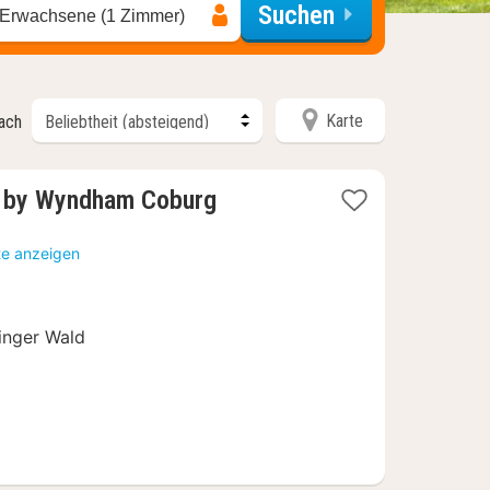
Suchen
 Erwachsene (1 Zimmer)
Karte
nach
1
y by Wyndham Coburg
Nacht
ab
te anzeigen
113,16
€
inger Wald