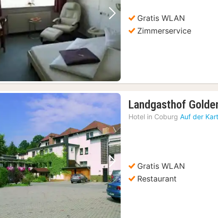
€
Gratis WLAN
Vorheriges Bild
Nächstes Bild
Zimmerservice
Landgasthof Golde
Hotel in
Coburg
Auf der Kar
Gratis WLAN
Vorheriges Bild
Nächstes Bild
Restaurant