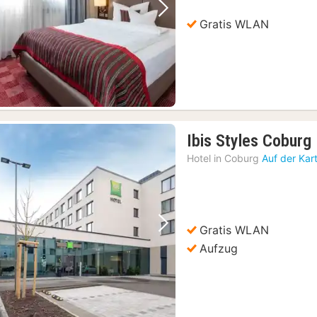
Vorheriges Bild
Nächstes Bild
Gratis WLAN
Ibis Styles Coburg
Hotel in
Coburg
Auf der Kar
Gratis WLAN
Vorheriges Bild
Nächstes Bild
Aufzug