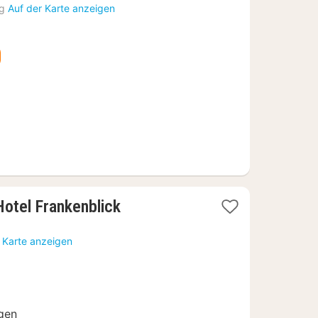
Nacht
rg
Auf der Karte anzeigen
ab
81,30
€
1
otel Frankenblick
Nacht
ab
 Karte anzeigen
161
€
gen