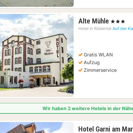
1
Alte Mühle
, 3 Sterne
Nacht
Hotel in
Rödental
Auf der Ka
ab
140,19
€
Gratis WLAN
Vorheriges Bild
Nächstes Bild
Aufzug
Zimmerservice
Wir haben 2 weitere Hotels in der Nä
Hotel Garni am Mar