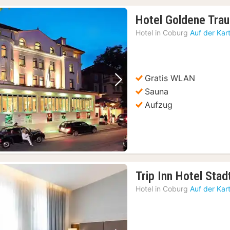
Hotel Goldene Tra
Hotel in
Coburg
Auf der Kar
Gratis WLAN
Vorheriges Bild
Nächstes Bild
Sauna
Aufzug
Trip Inn Hotel Sta
Hotel in
Coburg
Auf der Kar