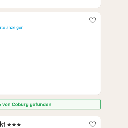
rte anzeigen
he von Coburg gefunden
1
kt
, 3 Sterne