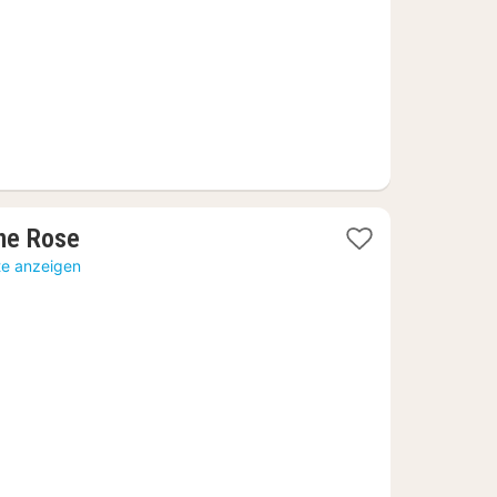
1
ne Rose
Nacht
te anzeigen
ab
71,74
€