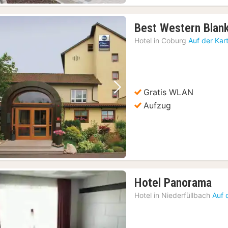
Best Western Blan
Hotel in
Coburg
Auf der Kar
Gratis WLAN
Vorheriges Bild
Nächstes Bild
Aufzug
1
Hotel Panorama
Na
Hotel in
Niederfüllbach
Auf 
ab
65,