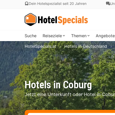
Dein Hotelspezialist seit 20 Jahren
Un
Suche
Reiseziele
Themen
Angebote
HotelSpecials.at
Hotels in Deutschland
Hotels in Coburg
Jetzt eine Unterkunft oder Hotel in Cob