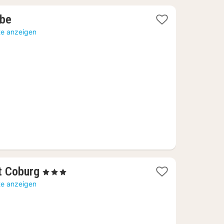
1
ube
Nacht
te anzeigen
ab
71,85
€
1
dt Coburg
, 3 Sterne
Nacht
te anzeigen
ab
79,83
€