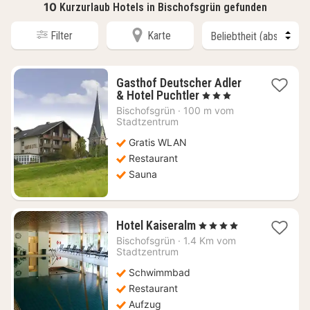
10
Kurzurlaub Hotels in Bischofsgrün gefunden
Filter
Karte
Gasthof Deutscher Adler
1
& Hotel Puchtler
, 3 Sterne
Nacht
Bischofsgrün
·
100 m vom
ab
Stadtzentrum
137,38
Gratis WLAN
€
Restaurant
Sauna
1
Hotel Kaiseralm
, 4 Sterne
Nacht
Bischofsgrün
·
1.4 Km vom
ab
Stadtzentrum
129,91
Schwimmbad
€
Restaurant
Aufzug