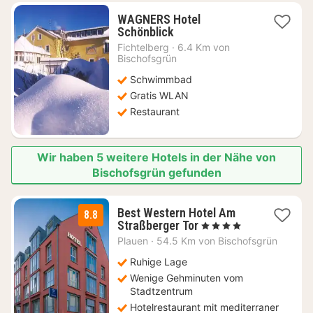
WAGNERS Hotel
1
Schönblick
Nacht
Fichtelberg
·
6.4 Km von
ab
Bischofsgrün
83,78
Schwimmbad
€
Gratis WLAN
Restaurant
Wir haben 5 weitere Hotels in der Nähe von
Bischofsgrün gefunden
Best Western Hotel Am
8.8
1
Straßberger Tor
, 4 Sterne
Nacht
Plauen
·
54.5 Km von Bischofsgrün
ab
104
Ruhige Lage
€
Wenige Gehminuten vom
Stadtzentrum
Hotelrestaurant mit mediterraner