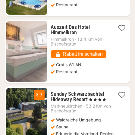
Restaurant
Auszeit Das Hotel
1
Himmelkron
Nacht
Himmelkron
·
13.4 Km von
ab
Bischofsgrün
75,66
€
Rabatt freischalten
Gratis WLAN
Restaurant
Sunday Schwarzbachtal
8.7
1
Hideaway Resort
, 4 Sterne
Nacht
Markneukirchen
·
53.2 Km von
ab
Bischofsgrün
60,14
Waldreiche Umgebung
€
Sauna
Erkunde die Vogtland-Region