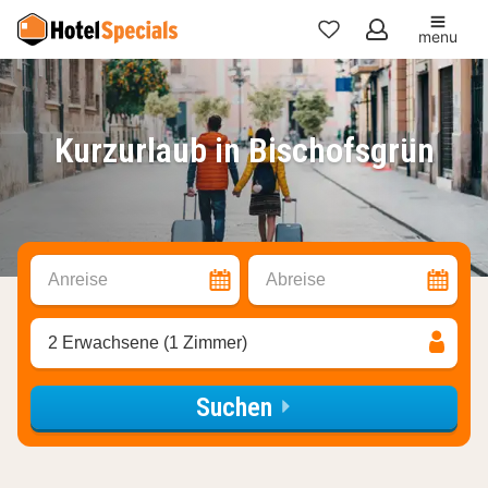
menu
Meine
Favoriten
Kurzurlaub in Bischofsgrün
Anreise
Abreise
2 Erwachsene (1 Zimmer)
Suchen