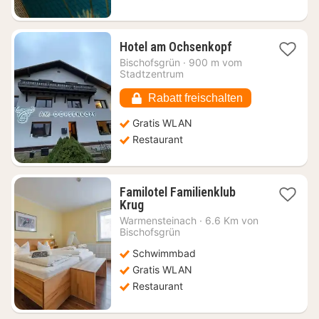
1
Hotel am Ochsenkopf
Nacht
Bischofsgrün
·
900 m vom
ab
Stadtzentrum
90,65
€
Rabatt freischalten
Gratis WLAN
Restaurant
Familotel Familienklub
1
Krug
Nacht
Warmensteinach
·
6.6 Km von
ab
Bischofsgrün
487,01
Schwimmbad
€
Gratis WLAN
Restaurant