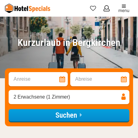
menu
Meine
Favoriten
Kurzurlaub in Bergkirchen
Anreise
Abreise
2 Erwachsene (1 Zimmer)
Suchen