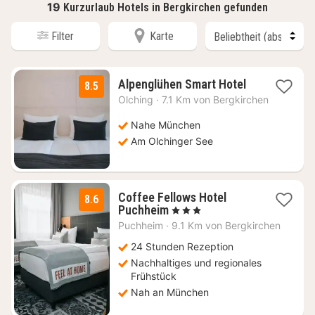
19
Kurzurlaub Hotels in Bergkirchen gefunden
Filter
Karte
2
Alpenglühen Smart Hotel
8.5
Nächte
Olching
·
7.1 Km von Bergkirchen
ab
64
Nahe München
€
Am Olchinger See
Coffee Fellows Hotel
8.6
2
Puchheim
, 3 Sterne
Nächte
Puchheim
·
9.1 Km von Bergkirchen
ab
69
24 Stunden Rezeption
€
Nachhaltiges und regionales
Frühstück
Nah an München