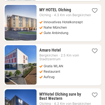
1
MY HOTEL Olching
Nacht
Olching
·
4.3 Km von Bergkirchen
ab
97
Innovatives Hotelkonzept
€
Nahe München
Gute Anbindung
1
Amaro Hotel
Nacht
Bergkirchen
·
2.5 Km vom
ab
Stadtzentrum
78,73
Gratis WLAN
€
Restaurant
Aufzug
MYHotel Olching sure by
1
Best Western
Nacht
Olching
·
4.3 Km von Bergkirchen