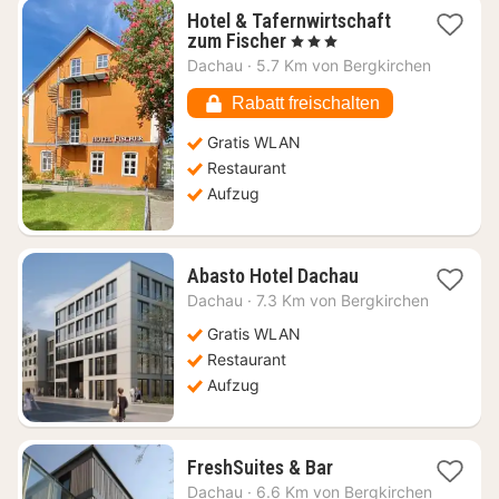
Hotel & Tafernwirtschaft
1
zum Fischer
, 3 Sterne
Nacht
Dachau
·
5.7 Km von Bergkirchen
ab
106,03
Rabatt freischalten
€
Gratis WLAN
Restaurant
Aufzug
1
Abasto Hotel Dachau
Nacht
Dachau
·
7.3 Km von Bergkirchen
ab
60,18
Gratis WLAN
€
Restaurant
Aufzug
1
FreshSuites & Bar
Nacht
Dachau
·
6.6 Km von Bergkirchen