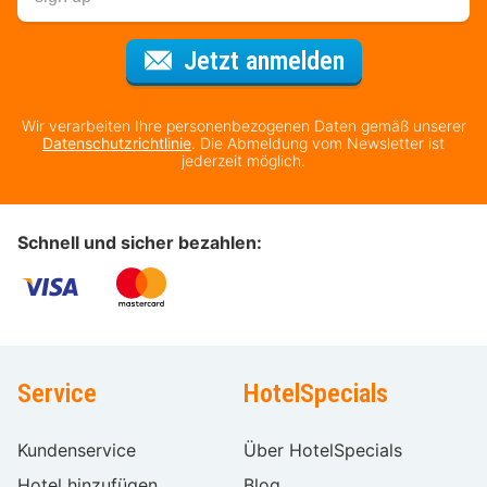
Für den Newsl
Jetzt anmelden
Wir verarbeiten Ihre personenbezogenen Daten gemäß unserer
Datenschutzrichtlinie
. Die Abmeldung vom Newsletter ist
jederzeit möglich.
Schnell und sicher bezahlen:
Service
HotelSpecials
Kundenservice
Über HotelSpecials
Hotel hinzufügen
Blog