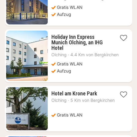
ab
62,24
Gratis WLAN
€
Aufzug
Holiday Inn Express
Munich Olching, an IHG
1
Hotel
Nacht
Olching
·
4.4 Km von Bergkirchen
ab
78,50
Gratis WLAN
€
Aufzug
1
Hotel am Krone Park
Nacht
Olching
·
5 Km von Bergkirchen
ab
67,10
€
Gratis WLAN