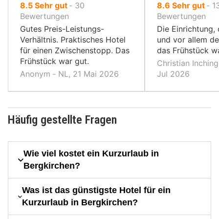
von
von
8.5
Sehr gut
‐
30
8.6
Sehr gut
‐
1
10,
10,
Bewertungen
Bewertungen
Gutes Preis-Leistungs-
Die Einrichtung,
Verhältnis. Praktisches Hotel
und vor allem der
für einen Zwischenstopp. Das
das Frühstück wa
Frühstück war gut.
Christian Inching
Anonym ‐ NL, 21 Mai 2026
Jul 2026
Häufig gestellte Fragen
Wie viel kostet ein Kurzurlaub in
Bergkirchen?
Was ist das günstigste Hotel für ein
Kurzurlaub in Bergkirchen?