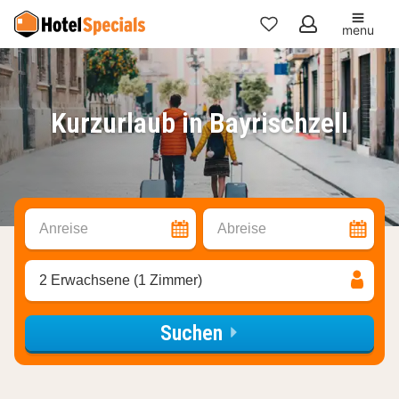
menu
Meine
Favoriten
Kurzurlaub in Bayrischzell
Anreise
Abreise
2 Erwachsene (1 Zimmer)
Suchen