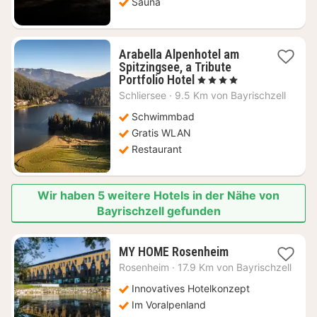
Sauna
Arabella Alpenhotel am
Spitzingsee, a Tribute
1
Portfolio Hotel
, 4 Sterne
Nacht
Schliersee
·
9.5 Km von Bayrischzell
ab
214,02
Schwimmbad
€
Gratis WLAN
Restaurant
Wir haben 5 weitere Hotels in der Nähe von
Bayrischzell gefunden
1
MY HOME Rosenheim
Nacht
Rosenheim
·
17.9 Km von Bayrischzell
ab
95
Innovatives Hotelkonzept
€
Im Voralpenland