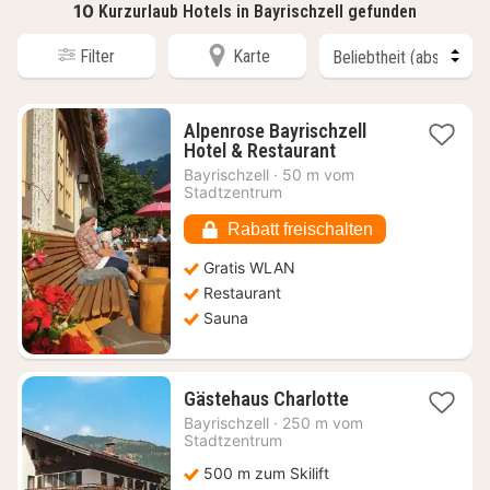
10
Kurzurlaub Hotels in Bayrischzell gefunden
Filter
Karte
Alpenrose Bayrischzell
1
Hotel & Restaurant
Nacht
Bayrischzell
·
50 m vom
ab
Stadtzentrum
142,29
€
Rabatt freischalten
Gratis WLAN
Restaurant
Sauna
1
Gästehaus Charlotte
Nacht
Bayrischzell
·
250 m vom
ab
Stadtzentrum
135
500 m zum Skilift
€