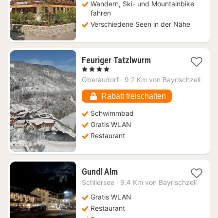
Wandern, Ski- und Mountainbike
fahren
Verschiedene Seen in der Nähe
1
Feuriger Tatzlwurm
Nacht
, 4 Sterne
ab
Oberaudorf
·
9.2 Km von Bayrischzell
138,32
€
Rabatt freischalten
Schwimmbad
Gratis WLAN
Restaurant
1
Gundl Alm
Nacht
Schliersee
·
9.4 Km von Bayrischzell
ab
106,76
Gratis WLAN
€
Restaurant