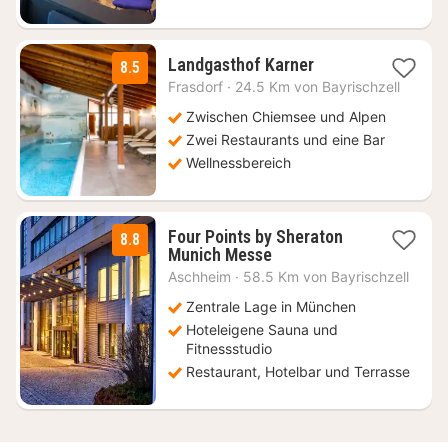
1
Landgasthof Karner
8.5
Nacht
Frasdorf
·
24.5 Km von Bayrischzell
ab
129
Zwischen Chiemsee und Alpen
€
Zwei Restaurants und eine Bar
Wellnessbereich
Four Points by Sheraton
8.8
2
Munich Messe
Nächte
Aschheim
·
58.5 Km von Bayrischzell
ab
64
Zentrale Lage in München
€
Hoteleigene Sauna und
Fitnessstudio
Restaurant, Hotelbar und Terrasse