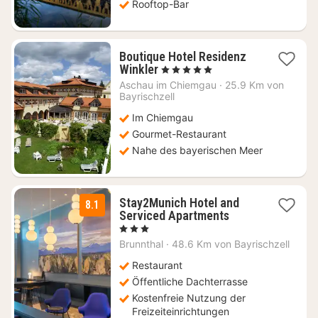
Rooftop-Bar
Boutique Hotel Residenz
1
Winkler
, 5 Sterne
Nacht
Aschau im Chiemgau
·
25.9 Km von
ab
Bayrischzell
180
Im Chiemgau
€
Gourmet-Restaurant
Nahe des bayerischen Meer
Stay2Munich Hotel and
8.1
1
Serviced Apartments
Nacht
, 3 Sterne
ab
Brunnthal
·
48.6 Km von Bayrischzell
99
€
Restaurant
Öffentliche Dachterrasse
Kostenfreie Nutzung der
Freizeiteinrichtungen