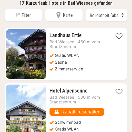
17
Kurzurlaub Hotels in Bad Wiessee gefunden
Filter
Karte
1
Landhaus Ertle
Nacht
Bad Wiessee
·
450 m vom
ab
Stadtzentrum
139,65
Gratis WLAN
€
Sauna
Zimmerservice
1
Hotel Alpensonne
Nacht
Bad Wiessee
·
500 m vom
ab
Stadtzentrum
213,96
€
Rabatt freischalten
Schwimmbad
Gratis WLAN