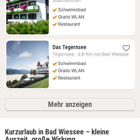
Stadtzentrum
284,15
Schwimmbad
€
Gratis WLAN
Restaurant
1
Das Tegernsee
Nacht
Tegernsee
·
2.8 Km von Bad Wiessee
ab
332,24
Schwimmbad
€
Gratis WLAN
Restaurant
Ergebnisse
Mehr anzeigen
Kurzurlaub in Bad Wiessee – kleine
Auszeit, große Wirkung