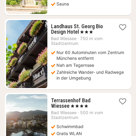
Sauna
Landhaus St. Georg Bio
1
Design Hotel
, 3 Sterne
Nacht
Bad Wiessee
·
750 m vom
ab
Stadtzentrum
136
Nur 60 Autominuten vom Zentrum
€
Münchens entfernt
Nah am Tegernsee
Zahlreiche Wander- und Radwege
in der Umgebung
Terrassenhof Bad
1
Wiessee
, 4 Sterne
Nacht
Bad Wiessee
·
500 m vom
ab
Stadtzentrum
144,95
Schwimmbad
€
Gratis WLAN