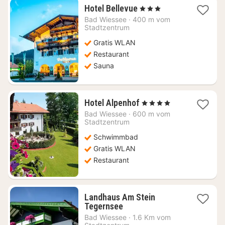
1
Hotel Bellevue
, 3 Sterne
Nacht
Bad Wiessee
·
400 m vom
ab
Stadtzentrum
204,74
Gratis WLAN
€
Restaurant
Sauna
1
Hotel Alpenhof
, 4 Sterne
Nacht
Bad Wiessee
·
600 m vom
ab
Stadtzentrum
314,02
Schwimmbad
€
Gratis WLAN
Restaurant
Landhaus Am Stein
1
Tegernsee
Nacht
Bad Wiessee
·
1.6 Km vom
ab