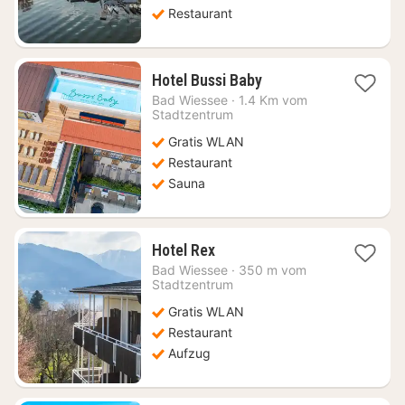
Restaurant
1
Hotel Bussi Baby
Nacht
Bad Wiessee
·
1.4 Km vom
ab
Stadtzentrum
181,76
Gratis WLAN
€
Restaurant
Sauna
1
Hotel Rex
Nacht
Bad Wiessee
·
350 m vom
ab
Stadtzentrum
163,03
Gratis WLAN
€
Restaurant
Aufzug