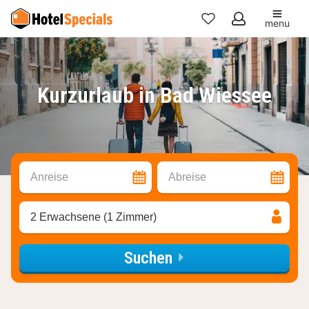
menu
Meine
Favoriten
Kurzurlaub in Bad Wiessee
Anreise
Abreise
2 Erwachsene (1 Zimmer)
Suchen