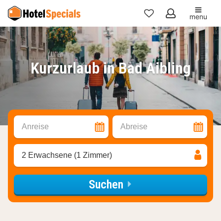
menu
Meine
Favoriten
Kurzurlaub in Bad Aibling
Anreise
Abreise
2 Erwachsene (1 Zimmer)
Suchen