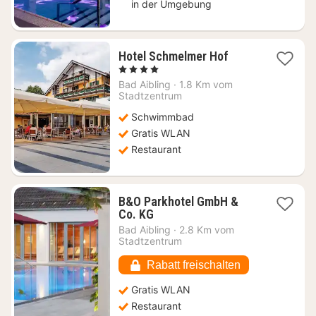
in der Umgebung
1
Hotel Schmelmer Hof
Nacht
, 4 Sterne
ab
Bad Aibling
·
1.8 Km vom
122,52
Stadtzentrum
€
Schwimmbad
Gratis WLAN
Restaurant
B&O Parkhotel GmbH &
1
Co. KG
Nacht
Bad Aibling
·
2.8 Km vom
ab
Stadtzentrum
136,71
€
Rabatt freischalten
Gratis WLAN
Restaurant