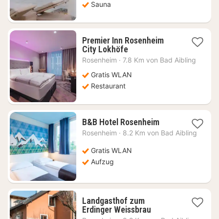
Sauna
Premier Inn Rosenheim
1
City Lokhöfe
Nacht
Rosenheim
·
7.8 Km von Bad Aibling
ab
57
Gratis WLAN
€
Restaurant
1
B&B Hotel Rosenheim
Nacht
Rosenheim
·
8.2 Km von Bad Aibling
ab
75,94
Gratis WLAN
€
Aufzug
Landgasthof zum
1
Erdinger Weissbrau
Nacht