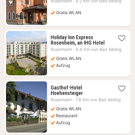
Rosenheim
·
8.2 Km von Bad Aibling
ab
129,79
Gratis WLAN
€
Holiday Inn Express
1
Rosenheim, an IHG Hotel
Nacht
Rosenheim
·
8.8 Km von Bad Aibling
ab
91,59
Gratis WLAN
€
Aufzug
Gasthof-Hotel
1
Hoehensteiger
Nacht
Rosenheim
·
7.8 Km von Bad Aibling
ab
105,48
Gratis WLAN
€
Restaurant
Aufzug