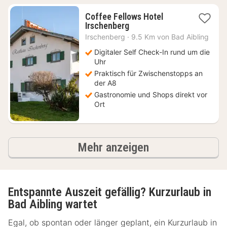
Coffee Fellows Hotel
1
Irschenberg
Nacht
Irschenberg
·
9.5 Km von Bad Aibling
ab
75,40
Digitaler Self Check-In rund um die
€
Uhr
Praktisch für Zwischenstopps an
der A8
Gastronomie und Shops direkt vor
Ort
Ergebnisse
Mehr anzeigen
Entspannte Auszeit gefällig? Kurzurlaub in
Bad Aibling wartet
Egal, ob spontan oder länger geplant, ein Kurzurlaub in