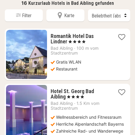
16
Kurzurlaub Hotels in Bad Aibling gefunden
Filter
Karte
Romantik Hotel Das
1
Lindner
, 4 Sterne
Nacht
Bad Aibling
·
100 m vom
ab
Stadtzentrum
102,71
Gratis WLAN
€
Restaurant
Hotel St. Georg Bad
1
Aibling
, 4 Sterne
Nacht
Bad Aibling
·
1.5 Km vom
ab
Stadtzentrum
154,80
Wellnessbereich und Fitnessraum
€
Herrliche Alpenlandschaft Bayerns
Zahlreiche Rad- und Wanderwege