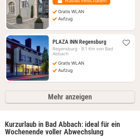
€
Rabatt freischalten
Gratis WLAN
Aufzug
1
PLAZA INN Regensburg
Nacht
Regensburg
·
9.1 Km von Bad
ab
Abbach
70,65
Gratis WLAN
€
Aufzug
Ergebnisse
Mehr anzeigen
Kurzurlaub in Bad Abbach: ideal für ein
Wochenende voller Abwechslung