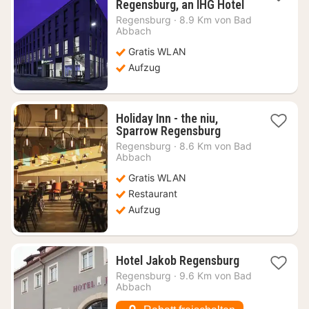
1
Regensburg, an IHG Hotel
Nacht
Regensburg
·
8.9 Km von Bad
ab
Abbach
76,64
Gratis WLAN
€
Aufzug
Holiday Inn - the niu,
1
Sparrow Regensburg
Nacht
Regensburg
·
8.6 Km von Bad
ab
Abbach
56,03
Gratis WLAN
€
Restaurant
Aufzug
1
Hotel Jakob Regensburg
Nacht
Regensburg
·
9.6 Km von Bad
ab
Abbach
87,85