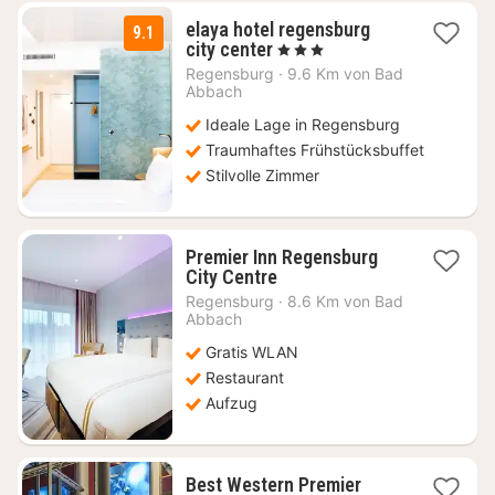
elaya hotel regensburg
9.1
1
city center
, 3 Sterne
Nacht
Regensburg
·
9.6 Km von Bad
ab
Abbach
76
Ideale Lage in Regensburg
€
Traumhaftes Frühstücksbuffet
Stilvolle Zimmer
Premier Inn Regensburg
1
City Centre
Nacht
Regensburg
·
8.6 Km von Bad
ab
Abbach
57
Gratis WLAN
€
Restaurant
Aufzug
Best Western Premier