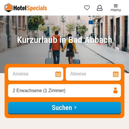
menu
Meine
Favoriten
Kurzurlaub in Bad Abbach
Anreise
Abreise
2 Erwachsene (1 Zimmer)
Suchen