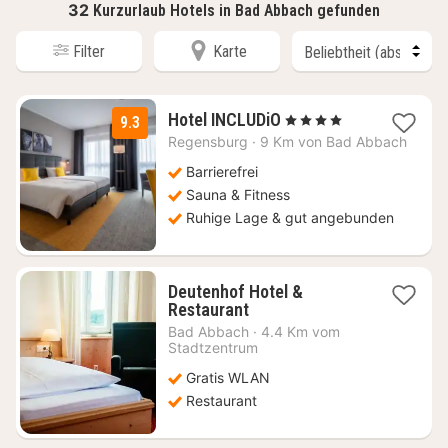
32
Kurzurlaub Hotels in Bad Abbach gefunden
Filter
Karte
2
Hotel INCLUDiO
, 4 Sterne
9.3
Nächte
Regensburg
·
9 Km von Bad Abbach
ab
85
Barrierefrei
€
Sauna & Fitness
Ruhige Lage & gut angebunden
Deutenhof Hotel &
1
Restaurant
Nacht
Bad Abbach
·
4.4 Km vom
ab
Stadtzentrum
79,62
Gratis WLAN
€
Restaurant