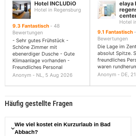
Hotel INCLUDiO
elaya 
regen
Hotel in Regensburg
cente
Hotel 
von
9.3
Fantastisch
‐
48
von
9.1
Fantastisch
10,
Bewertungen
10,
Bewertungen
- Sehr gutes Frühstück -
Die Lage im Zent
Schöne Zimmer mit
absolut Spitze. 
ebenerdiger Dusche - Gute
freundliches Per
Klimaanlage vorhanden -
waren rundherum
Freundliches Personal
Anonym ‐ DE, 2
Anonym ‐ NL, 5 Aug 2026
Häufig gestellte Fragen
Wie viel kostet ein Kurzurlaub in Bad
Abbach?