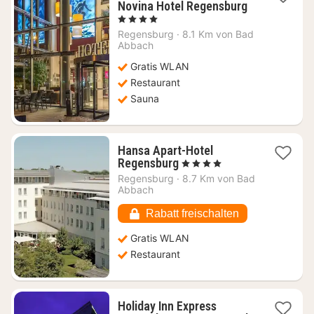
Novina Hotel Regensburg
1
, 4 Sterne
Nacht
Regensburg
·
8.1 Km von Bad
ab
Abbach
106,54
Gratis WLAN
€
Restaurant
Sauna
Hansa Apart-Hotel
1
Regensburg
, 4 Sterne
Nacht
Regensburg
·
8.7 Km von Bad
ab
Abbach
63,26
€
Rabatt freischalten
Gratis WLAN
Restaurant
Holiday Inn Express