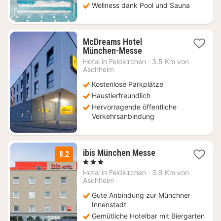
Wellness dank Pool und Sauna
McDreams Hotel
1
München-Messe
Nacht
Hotel in
Feldkirchen
·
3.5 Km von
ab
Aschheim
46,74
Kostenlose Parkplätze
€
Haustierfreundlich
Hervorragende öffentliche
Verkehrsanbindung
1
ibis München Messe
8.2
Nacht
, 3 Sterne
ab
Hotel in
Feldkirchen
·
3.9 Km von
62
Aschheim
€
Gute Anbindung zur Münchner
Innenstadt
Gemütliche Hotelbar mit Biergarten