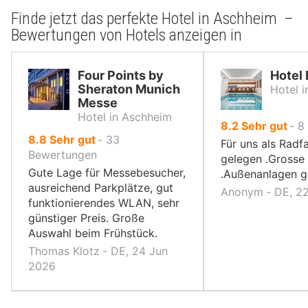
Finde jetzt das perfekte Hotel in Aschheim –
Bewertungen von Hotels anzeigen in
Four Points by
Hotel
Sheraton Munich
Hotel i
Messe
Hotel in Aschheim
von
8.2
Sehr gut
‐
8
von
8.8
Sehr gut
‐
33
10,
Für uns als Radfa
10,
Bewertungen
gelegen .Grosse
Gute Lage für Messebesucher,
.Außenanlagen ge
ausreichend Parkplätze, gut
Anonym ‐ DE, 2
funktionierendes WLAN, sehr
günstiger Preis. Große
Auswahl beim Frühstück.
Thomas Klotz ‐ DE, 24 Jun
2026