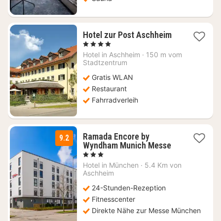
1
Hotel zur Post Aschheim
Nacht
, 4 Sterne
ab
Hotel in
Aschheim
·
150 m vom
68,69
Stadtzentrum
€
Gratis WLAN
Restaurant
Fahrradverleih
Ramada Encore by
9.2
1
Wyndham Munich Messe
Nacht
, 3 Sterne
ab
Hotel in
München
·
5.4 Km von
94,50
Aschheim
€
24-Stunden-Rezeption
Fitnesscenter
Direkte Nähe zur Messe München