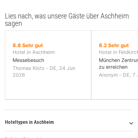
Lies nach, was unsere Gäste über Aschheim
sagen
von
von
8.8
Sehr gut
8.2
Sehr gut
10,
10,
Hotel in Aschheim
Hotel in Feldkir
Messebesuch
München Zentru
zu erreichen
Thomas Klotz ‐ DE, 24 Jun
2026
Anonym ‐ DE, 7 
Hoteltypen in Aschheim