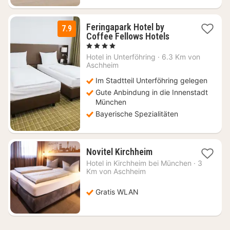
Feringapark Hotel by
7.9
2
Coffee Fellows Hotels
Nächte
, 4 Sterne
ab
Hotel in
Unterföhring
·
6.3 Km von
69
Aschheim
€
Im Stadtteil Unterföhring gelegen
Gute Anbindung in die Innenstadt
München
Bayerische Spezialitäten
1
Novitel Kirchheim
Nacht
Hotel in
Kirchheim bei München
·
3
ab
Km von Aschheim
71,07
€
Gratis WLAN