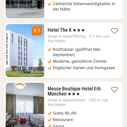
Zahlreiche Sehenswürdigkeiten in
der Nähe
1
Hotel The K
, 3 Sterne
8.7
Nacht
Hotel in
Unterföhring
·
5.1 Km von
ab
Aschheim
149
Rooftopbar (geöffnet Mai-
€
September)
Moderne, gemütliche Zimmer
Englischer Garten und Feringasee
Messe Boutique Hotel Erb
1
München
, 3 Sterne
Nacht
Hotel in
Vaterstetten
·
150 m von
ab
Aschheim
67,29
Gratis WLAN
€
Restaurant
Sauna