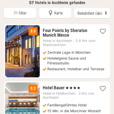
57
Hotels in Aschheim gefunden
Filter
Karte
Four Points by Sheraton
8.8
2
Munich Messe
Nächte
Hotel in
Aschheim
·
3.4 Km vom
ab
Stadtzentrum
64
Zentrale Lage in München
€
Hoteleigene Sauna und
Fitnessstudio
Restaurant, Hotelbar und Terrasse
1
Hotel Bauer
, 4 Sterne
8.2
Nacht
Hotel in
Feldkirchen
·
3 Km von
ab
Aschheim
160
Familiengeführtes Hotel
€
15 Min. in die Münchner Altstadt