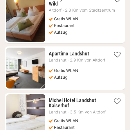
1
Wild
Nacht
Altdorf
·
2.3 Km vom Stadtzentrum
ab
79,91
Gratis WLAN
€
Restaurant
Aufzug
1
Apartimo Landshut
Nacht
Landshut
·
2.9 Km von Altdorf
ab
84,95
Gratis WLAN
€
Aufzug
Michel Hotel Landshut
1
Kaiserhof
Nacht
Landshut
·
3.5 Km von Altdorf
ab
74,48
Gratis WLAN
€
Restaurant