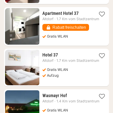
1
Apartment Hotel 37
Nacht
Altdorf
·
1.7 Km vom Stadtzentrum
ab
74,01
Rabatt freischalten
€
Gratis WLAN
1
Hotel 37
Nacht
Altdorf
·
1.7 Km vom Stadtzentrum
ab
87,23
Gratis WLAN
€
Aufzug
1
Wasmayr Hof
Nacht
Altdorf
·
1.4 Km vom Stadtzentrum
ab
83,46
Gratis WLAN