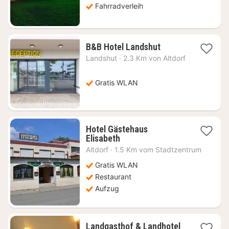
€
Fahrradverleih
1
B&B Hotel Landshut
Nacht
Landshut
·
2.3 Km von Altdorf
ab
64,02
€
Gratis WLAN
Hotel Gästehaus
1
Elisabeth
Nacht
Altdorf
·
1.5 Km vom Stadtzentrum
ab
84,11
Gratis WLAN
€
Restaurant
Aufzug
Landgasthof & Landhotel