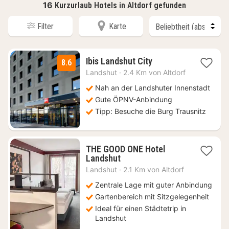
16
Kurzurlaub Hotels in Altdorf gefunden
Filter
Karte
1
Ibis Landshut City
8.6
Nacht
Landshut
·
2.4 Km von Altdorf
ab
62
Nah an der Landshuter Innenstadt
€
Gute ÖPNV-Anbindung
Tipp: Besuche die Burg Trausnitz
THE GOOD ONE Hotel
1
Landshut
Nacht
Landshut
·
2.1 Km von Altdorf
ab
70,15
Zentrale Lage mit guter Anbindung
€
Gartenbereich mit Sitzgelegenheit
Ideal für einen Städtetrip in
Landshut