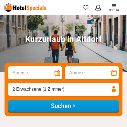
menu
Meine
Favoriten
Kurzurlaub in Altdorf
Anreise
Abreise
2 Erwachsene (1 Zimmer)
Suchen