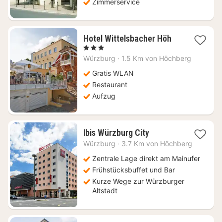
Zimmerservice
1
Hotel Wittelsbacher Höh
Nacht
, 3 Sterne
ab
Würzburg
·
1.5 Km von Höchberg
126,70
€
Gratis WLAN
Restaurant
Aufzug
1
Ibis Würzburg City
Nacht
Würzburg
·
3.7 Km von Höchberg
ab
89
Zentrale Lage direkt am Mainufer
€
Frühstücksbuffet und Bar
Kurze Wege zur Würzburger
Altstadt