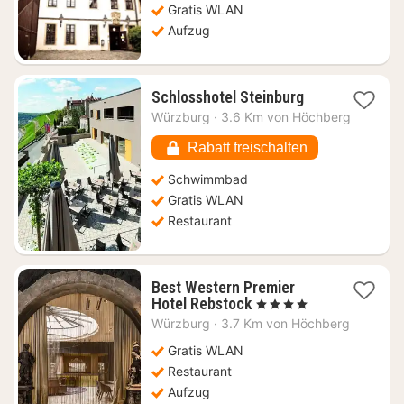
92,52
Gratis WLAN
€
Aufzug
1
Schlosshotel Steinburg
Nacht
Würzburg
·
3.6 Km von Höchberg
ab
176,53
Rabatt freischalten
€
Schwimmbad
Gratis WLAN
Restaurant
Best Western Premier
1
Hotel Rebstock
, 4 Sterne
Nacht
Würzburg
·
3.7 Km von Höchberg
ab
103,28
Gratis WLAN
€
Restaurant
Aufzug