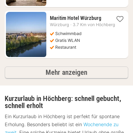
1
Maritim Hotel Würzburg
Nacht
Würzburg
·
3.7 Km von Höchberg
ab
81,63
Schwimmbad
€
Gratis WLAN
Restaurant
Ergebnisse
Mehr anzeigen
Kurzurlaub in Höchberg: schnell gebucht,
schnell erholt
Ein Kurzurlaub in Höchberg ist perfekt für spontane
Erholung. Besonders beliebt ist ein
Wochenende zu
zweit
. Eine solche Kurzreise bietet Urlaub ohne große