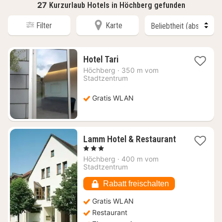
27
Kurzurlaub Hotels in Höchberg gefunden
Filter
Karte
1
Hotel Tari
Nacht
Höchberg
·
350 m vom
ab
Stadtzentrum
71,77
€
Gratis WLAN
Lamm Hotel & Restaurant
1
, 3 Sterne
Nacht
Höchberg
·
400 m vom
ab
Stadtzentrum
81,49
€
Rabatt freischalten
Gratis WLAN
Restaurant