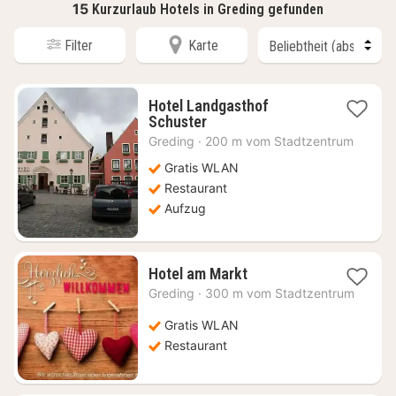
15
Kurzurlaub Hotels in Greding gefunden
Filter
Karte
Hotel Landgasthof
1
Schuster
Nacht
Greding
·
200 m vom Stadtzentrum
ab
81,69
Gratis WLAN
€
Restaurant
Aufzug
1
Hotel am Markt
Nacht
Greding
·
300 m vom Stadtzentrum
ab
127,10
Gratis WLAN
€
Restaurant