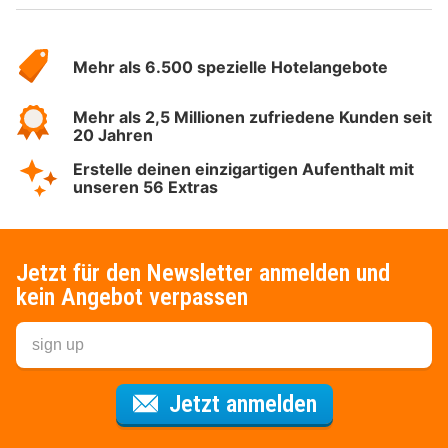
Über
Hotelspecials
Mehr als 6.500 spezielle Hotelangebote
Mehr als 2,5 Millionen zufriedene Kunden seit
20 Jahren
Erstelle deinen einzigartigen Aufenthalt mit
unseren 56 Extras
Jetzt für den Newsletter anmelden und
kein Angebot verpassen
Für den Newsl
Jetzt anmelden