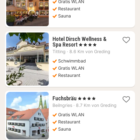
143,93
Gratis WLAN
€
Restaurant
Sauna
Hotel Dirsch Wellness &
1
Spa Resort
, 4 Sterne
Nacht
Titting
·
8.6 Km von Greding
ab
123,11
Schwimmbad
€
Gratis WLAN
Restaurant
1
Fuchsbräu
, 4 Sterne
Nacht
Beilngries
·
8.7 Km von Greding
ab
145,51
Gratis WLAN
€
Restaurant
Sauna