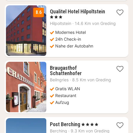
Qualitel Hotel Hilpoltstein
8.6
1
, 3 Sterne
Nacht
Hilpoltstein
·
14.6 Km von Greding
ab
91,80
Modernes Hotel
€
24h Check-in
Nahe der Autobahn
Braugasthof
1
Schattenhofer
Nacht
Beilngries
·
8.5 Km von Greding
ab
120,45
Gratis WLAN
€
Restaurant
Aufzug
1
Post Berching
, 4 Sterne
Nacht
Berching
·
9.3 Km von Greding