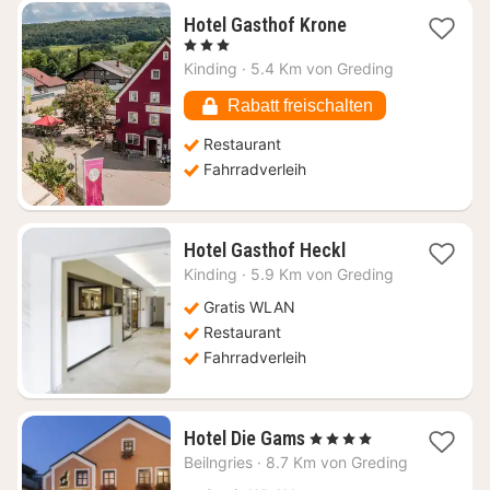
1
Hotel Gasthof Krone
Nacht
, 3 Sterne
ab
Kinding
·
5.4 Km von Greding
162,62
€
Rabatt freischalten
Restaurant
Fahrradverleih
1
Hotel Gasthof Heckl
Nacht
Kinding
·
5.9 Km von Greding
ab
149,39
Gratis WLAN
€
Restaurant
Fahrradverleih
1
Hotel Die Gams
, 4 Sterne
Nacht
Beilngries
·
8.7 Km von Greding
ab