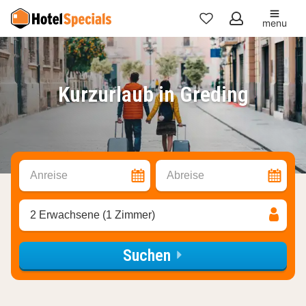
menu
Meine
Favoriten
Kurzurlaub in Greding
Anreise
Abreise
2 Erwachsene (1 Zimmer)
Suchen