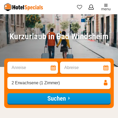
menu
Meine
Favoriten
Kurzurlaub in Bad Windsheim
Anreise
Abreise
2 Erwachsene (1 Zimmer)
Suchen