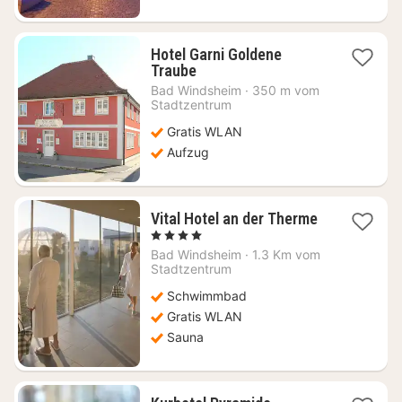
Hotel Garni Goldene
1
Traube
Nacht
Bad Windsheim
·
350 m vom
ab
Stadtzentrum
98,13
Gratis WLAN
€
Aufzug
Vital Hotel an der Therme
1
, 4 Sterne
Nacht
Bad Windsheim
·
1.3 Km vom
ab
Stadtzentrum
110,98
Schwimmbad
€
Gratis WLAN
Sauna