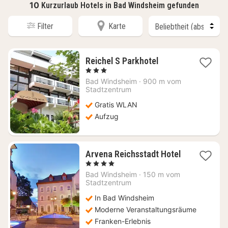
10
Kurzurlaub Hotels in Bad Windsheim gefunden
Filter
Karte
1
Reichel S Parkhotel
Nacht
, 3 Sterne
ab
Bad Windsheim
·
900 m vom
109,35
Stadtzentrum
€
Gratis WLAN
Aufzug
Arvena Reichsstadt Hotel
1
, 4 Sterne
Nacht
Bad Windsheim
·
150 m vom
ab
Stadtzentrum
120
In Bad Windsheim
€
Moderne Veranstaltungsräume
Franken-Erlebnis