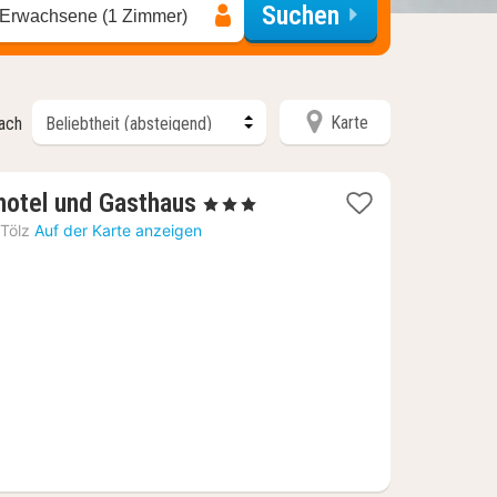
Suchen
 Erwachsene (1 Zimmer)
Karte
nach
1
otel und Gasthaus
, 3 Sterne
Nacht
Tölz
Auf der Karte anzeigen
ab
130,84
€