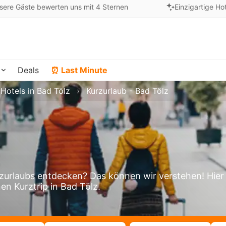
sere Gäste bewerten uns mit 4 Sternen
Einzigartige Ho
Deals
⏰ Last Minute
Hotels in Bad Tölz
Kurzurlaub - Bad Tölz
z
zurlaubs entdecken? Das können wir verstehen! Hier
en Kurztrip in Bad Tölz.