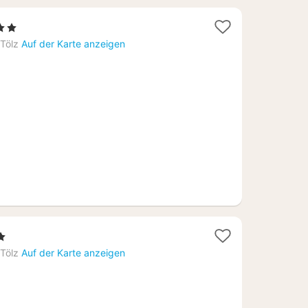
Sterne
cht
Tölz
Auf der Karte anzeigen
9
rne
ht
Tölz
Auf der Karte anzeigen
,57