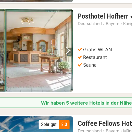
Posthotel Hofherr
,
Deutschland
›
Bayern
›
Köni
Gratis WLAN
Vorheriges Bild
Nächstes Bild
Restaurant
Sauna
Wir haben 5 weitere Hotels in der Näh
Coffee Fellows Ho
Sehr gut
8.3
Deutschland
›
Bayern
›
Mün