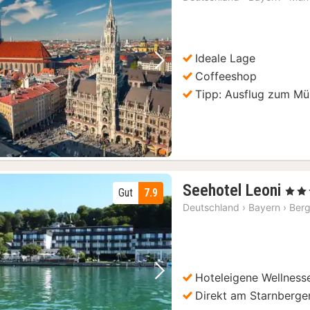
Ideale Lage
Vorheriges Bild
Nächstes Bild
Coffeeshop
Tipp: Ausflug zum Mü
2
Seehotel Leoni
, 4 Ste
Gut
7.9
Näc
Deutschland
›
Bayern
›
Ber
ab
155
€
Hoteleigene Wellness
Vorheriges Bild
Nächstes Bild
Direkt am Starnberge