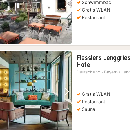
Schwimmbad
Vorheriges Bild
Nächstes Bild
Gratis WLAN
Restaurant
Flesslers Lenggries
1
Hotel
Nacht
Deutschland
›
Bayern
›
Leng
ab
118,40
€
Gratis WLAN
Vorheriges Bild
Nächstes Bild
Restaurant
Sauna