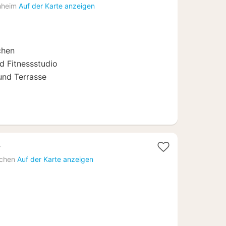
Nächte
hheim
Auf der Karte anzeigen
ab
64
€
chen
d Fitnessstudio
und Terrasse
e
te
chen
Auf der Karte anzeigen