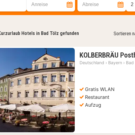
Anreise
Abreise
2
Kurzurlaub Hotels in Bad Tölz gefunden
Sortieren 
KOLBERBRÄU Posth
Deutschland
›
Bayern
›
Bad 
Gratis WLAN
Vorheriges Bild
Nächstes Bild
Restaurant
Aufzug