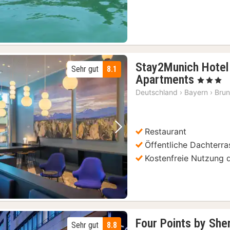
Stay2Munich Hotel
Sehr gut
8.1
1
Apartments
, 3 Sterne
Nacht
Deutschland
›
Bayern
›
Brun
ab
99
€
Restaurant
Vorheriges Bild
Nächstes Bild
Öffentliche Dachterra
Kostenfreie Nutzung d
Four Points by Sh
Sehr gut
8.8