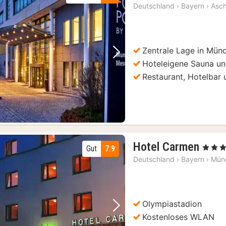
Deutschland
›
Bayern
›
Asc
Zentrale Lage in Mün
Vorheriges Bild
Nächstes Bild
Hoteleigene Sauna un
Restaurant, Hotelbar 
3
Hotel Carmen
, 3 Stern
Gut
7.9
Näch
Deutschland
›
Bayern
›
Mün
ab
80
€
Olympiastadion
Vorheriges Bild
Nächstes Bild
Kostenloses WLAN