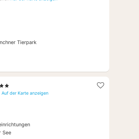
ab
69
€
nchner Tierpark
rne
hte
g
Auf der Karte anzeigen
,50
einrichtungen
r See