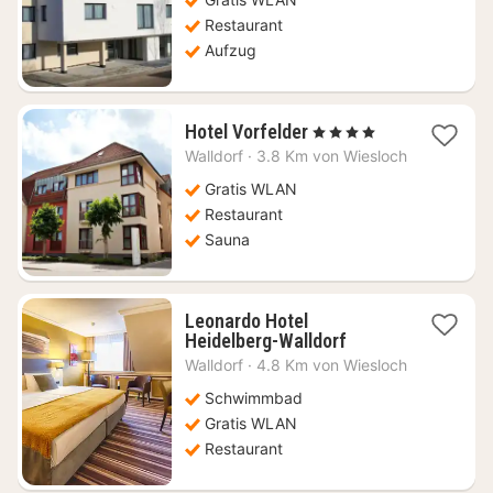
79,06
€
Restaurant
Aufzug
1
Hotel Vorfelder
, 4 Sterne
Nacht
Walldorf
·
3.8 Km von Wiesloch
ab
99,07
Gratis WLAN
€
Restaurant
Sauna
Leonardo Hotel
1
Heidelberg-Walldorf
Nacht
Walldorf
·
4.8 Km von Wiesloch
ab
77,10
Schwimmbad
€
Gratis WLAN
Restaurant