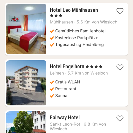
1
Hotel Leo Mühlhausen
Nacht
, 3 Sterne
ab
Mühlhausen
·
5.6 Km von Wiesloch
94
€
Gemütliches Familienhotel
Kostenlose Parkplätze
Tagesausflug Heidelberg
1
Hotel Engelhorn
, 4 Sterne
Nacht
Leimen
·
5.7 Km von Wiesloch
ab
95,05
Gratis WLAN
€
Restaurant
Sauna
1
Fairway Hotel
Nacht
Sankt Leon-Rot
·
6.8 Km von
ab
Wiesloch