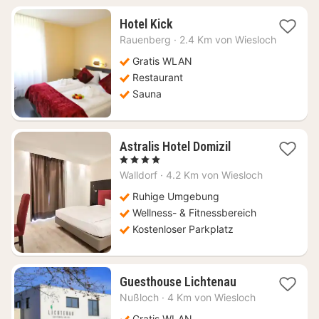
1
Hotel Kick
Nacht
Rauenberg
·
2.4 Km von Wiesloch
ab
85,23
Gratis WLAN
€
Restaurant
Sauna
1
Astralis Hotel Domizil
Nacht
, 4 Sterne
ab
Walldorf
·
4.2 Km von Wiesloch
155
€
Ruhige Umgebung
Wellness- & Fitnessbereich
Kostenloser Parkplatz
1
Guesthouse Lichtenau
Nacht
Nußloch
·
4 Km von Wiesloch
ab
Gratis WLAN