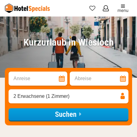
menu
Meine
Favoriten
Kurzurlaub in Wiesloch
Anreise
Abreise
2 Erwachsene (1 Zimmer)
Suchen