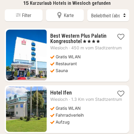
15
Kurzurlaub Hotels in Wiesloch gefunden
Filter
Karte
Best Western Plus Palatin
1
Kongresshotel
, 4 Sterne
Nacht
Wiesloch
·
450 m vom Stadtzentrum
ab
85,17
Gratis WLAN
€
Restaurant
Sauna
1
Hotel Ifen
Nacht
Wiesloch
·
1.3 Km vom Stadtzentrum
ab
71,96
Gratis WLAN
€
Fahrradverleih
Aufzug