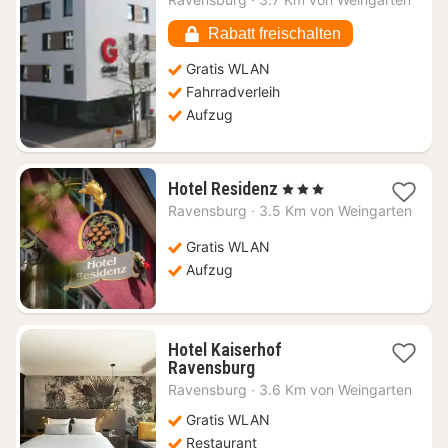
ab
57,28
Rabatt freischalten
€
Gratis WLAN
Fahrradverleih
Aufzug
1
Hotel Residenz
, 3 Sterne
Nacht
Ravensburg
·
3.5 Km von Weingarten
ab
112,06
Gratis WLAN
€
Aufzug
Hotel Kaiserhof
1
Ravensburg
Nacht
Ravensburg
·
3.6 Km von Weingarten
ab
128,52
Gratis WLAN
€
Restaurant