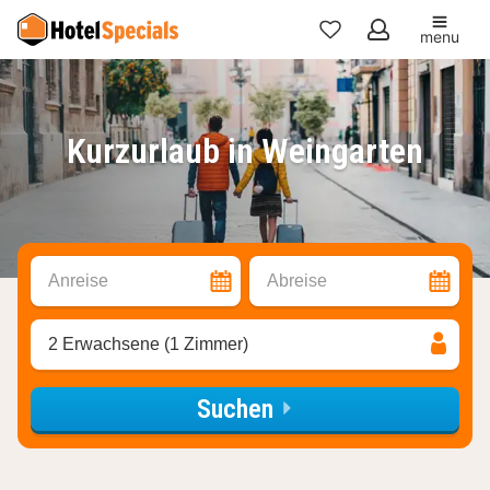
menu
Meine
Favoriten
Kurzurlaub in Weingarten
Anreise
Abreise
2 Erwachsene (1 Zimmer)
Suchen