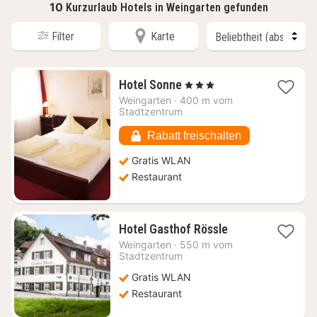
10
Kurzurlaub Hotels in Weingarten gefunden
Filter
Karte
1
Hotel Sonne
, 3 Sterne
Nacht
Weingarten
·
400 m vom
ab
Stadtzentrum
96,26
€
Rabatt freischalten
Gratis WLAN
Restaurant
1
Hotel Gasthof Rössle
Nacht
Weingarten
·
550 m vom
ab
Stadtzentrum
96,75
Gratis WLAN
€
Restaurant