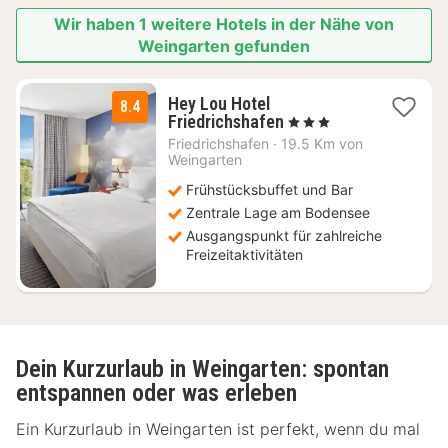
Wir haben 1 weitere Hotels in der Nähe von
Weingarten gefunden
Hey Lou Hotel
8.4
2
Friedrichshafen
, 3 Sterne
Nächte
Friedrichshafen
·
19.5 Km von
ab
Weingarten
64
Frühstücksbuffet und Bar
€
Zentrale Lage am Bodensee
Ausgangspunkt für zahlreiche
Freizeitaktivitäten
Dein Kurzurlaub in Weingarten: spontan
entspannen oder was erleben
Ein Kurzurlaub in Weingarten ist perfekt, wenn du mal