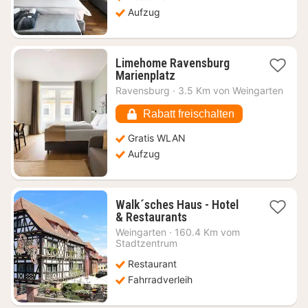
Aufzug
Limehome Ravensburg
1
Marienplatz
Nacht
Ravensburg
·
3.5 Km von Weingarten
ab
65,79
Rabatt freischalten
€
Gratis WLAN
Aufzug
Walk´sches Haus - Hotel
1
& Restaurants
Nacht
Weingarten
·
160.4 Km vom
ab
Stadtzentrum
111,21
Restaurant
€
Fahrradverleih