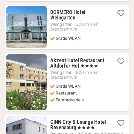
DORMERO Hotel
1
Weingarten
Nacht
Weingarten
·
300 m vom
ab
Stadtzentrum
70,09
Gratis WLAN
€
Akzent Hotel Restaurant
1
Altdorfer Hof
, 4 Sterne
Nacht
Weingarten
·
800 m vom
ab
Stadtzentrum
134,58
Gratis WLAN
€
Restaurant
Fahrradverleih
GINN City & Lounge Hotel
1
Ravensburg
, 4 Sterne
Nacht
Ravensburg
·
3.7 Km von Weingarten