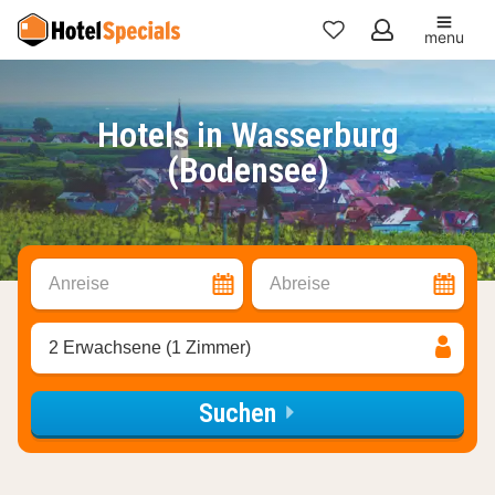
menu
Meine
Favoriten
Hotels in Wasserburg
(Bodensee)
Anreise
Abreise
2 Erwachsene (1 Zimmer)
Suchen