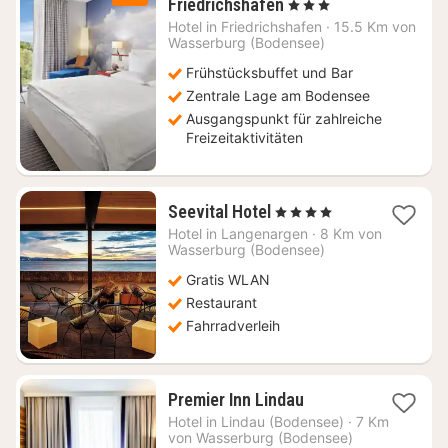
2
Friedrichshafen
, 3 Sterne
Nächte
Hotel in
Friedrichshafen
·
15.5 Km von
ab
Wasserburg (Bodensee)
64
Frühstücksbuffet und Bar
€
Zentrale Lage am Bodensee
Ausgangspunkt für zahlreiche
Freizeitaktivitäten
1
Seevital Hotel
, 4 Sterne
Nacht
Hotel in
Langenargen
·
8 Km von
ab
Wasserburg (Bodensee)
226,64
Gratis WLAN
€
Restaurant
Fahrradverleih
1
Premier Inn Lindau
Nacht
Hotel in
Lindau (Bodensee)
·
7 Km
ab
von Wasserburg (Bodensee)