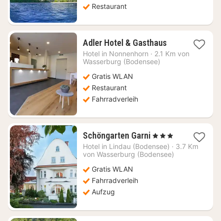
Restaurant
1
Adler Hotel & Gasthaus
Nacht
Hotel in
Nonnenhorn
·
2.1 Km von
ab
Wasserburg (Bodensee)
107
Gratis WLAN
€
Restaurant
Fahrradverleih
1
Schöngarten Garni
, 3 Sterne
Nacht
Hotel in
Lindau (Bodensee)
·
3.7 Km
ab
von Wasserburg (Bodensee)
231,31
Gratis WLAN
€
Fahrradverleih
Aufzug