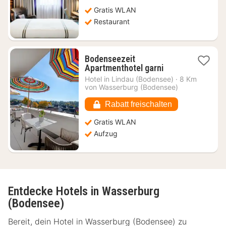
130,84
Gratis WLAN
€
Restaurant
Bodenseezeit
1
Apartmenthotel garni
Nacht
Hotel in
Lindau (Bodensee)
·
8 Km
ab
von Wasserburg (Bodensee)
167,07
€
Rabatt freischalten
Gratis WLAN
Aufzug
Entdecke Hotels in Wasserburg
(Bodensee)
Bereit, dein Hotel in Wasserburg (Bodensee) zu