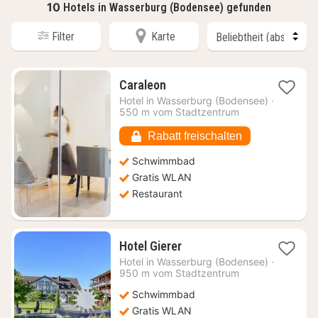
10
Hotels in Wasserburg (Bodensee) gefunden
Filter
Karte
1
Caraleon
Nacht
Hotel in
Wasserburg (Bodensee)
·
ab
550 m vom Stadtzentrum
265,68
€
Rabatt freischalten
Schwimmbad
Gratis WLAN
Restaurant
1
Hotel Gierer
Nacht
Hotel in
Wasserburg (Bodensee)
·
ab
950 m vom Stadtzentrum
235,52
Schwimmbad
€
Gratis WLAN