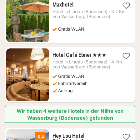
1
Maxhotel
Nacht
Hotel in
Lindau (Bodensee)
·
3.7 Km
ab
von Wasserburg (Bodensee)
150,94
€
Gratis WLAN
1
Hotel Café Ebner
, 3 Sterne
Nacht
Hotel in
Lindau (Bodensee)
·
4 Km
ab
von Wasserburg (Bodensee)
204,67
Gratis WLAN
€
Fahrradverleih
Aufzug
Wir haben 4 weitere Hotels in der Nähe von
Wasserburg (Bodensee) gefunden
Hey Lou Hotel
8.4