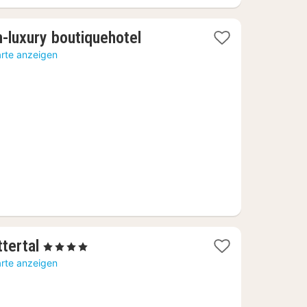
1
n-luxury boutiquehotel
Nacht
arte anzeigen
ab
142,45
€
1
tertal
, 4 Sterne
Nacht
arte anzeigen
ab
111,21