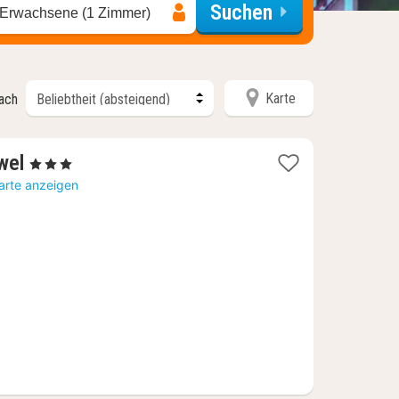
Suchen
 Erwachsene (1 Zimmer)
Karte
nach
1
wel
, 3 Sterne
Nacht
arte anzeigen
ab
86,46
€