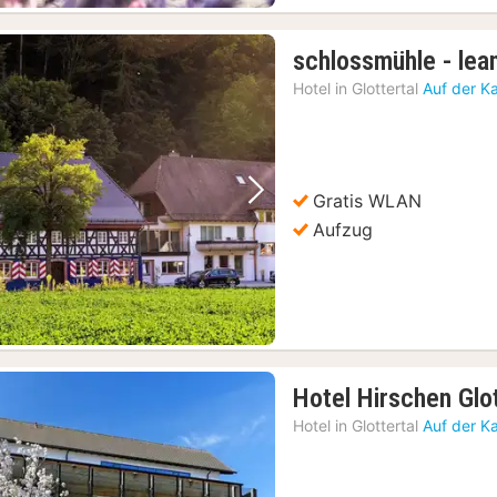
schlossmühle - lea
Hotel in
Glottertal
Auf der K
Gratis WLAN
Vorheriges Bild
Nächstes Bild
Aufzug
Hotel Hirschen Glot
Hotel in
Glottertal
Auf der K