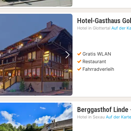
Hotel-Gasthaus Go
Hotel in
Glottertal
Auf der K
Gratis WLAN
Vorheriges Bild
Nächstes Bild
Restaurant
Fahrradverleih
Berggasthof Linde
Hotel in
Sexau
Auf der Kart