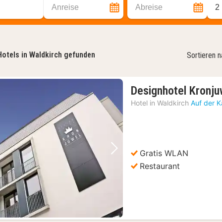
Anreise
Abreise
2
Hotels in Waldkirch gefunden
Sortieren 
Designhotel Kronju
Hotel in
Waldkirch
Auf der K
Gratis WLAN
Vorheriges Bild
Nächstes Bild
Restaurant