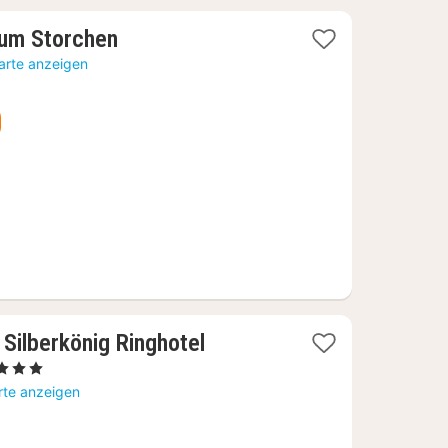
1
Zum Storchen
Nacht
arte anzeigen
ab
77,78
€
Silberkönig Ringhotel
Sterne
acht
rte anzeigen
b
9,92