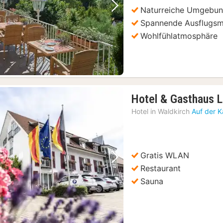
€
Naturreiche Umgebu
Vorheriges Bild
Nächstes Bild
Spannende Ausflugsm
Wohlfühlatmosphäre
Hotel & Gasthaus 
Hotel in
Waldkirch
Auf der K
Gratis WLAN
Vorheriges Bild
Nächstes Bild
Restaurant
Sauna