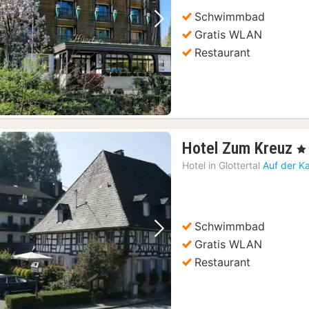
Schwimmbad
Vorheriges Bild
Nächstes Bild
Gratis WLAN
Restaurant
1
Hotel Zum Kreuz
, 3
N
Hotel in
Glottertal
Auf der K
a
1
€
Schwimmbad
Vorheriges Bild
Nächstes Bild
Gratis WLAN
Restaurant