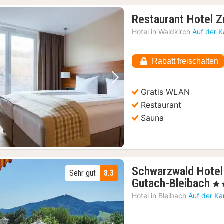
Restaurant Hotel 
Hotel in
Waldkirch
Auf der K
Rabatt freischalten
Vorheriges Bild
Nächstes Bild
Gratis WLAN
Restaurant
Sauna
Schwarzwald Hotel 
Sehr gut
8.3
1
Gutach-Bleibach
, 4 
N
Hotel in
Bleibach
Auf der Ka
a
12