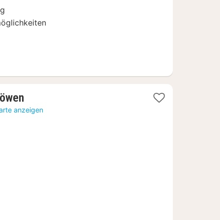
ng
öglichkeiten
1
Löwen
Nacht
arte anzeigen
ab
120,56
€