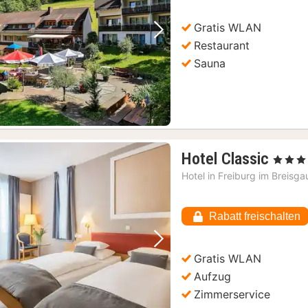
Gratis WLAN
Vorheriges Bild
Nächstes Bild
Restaurant
Sauna
1
Hotel Classic
, 3 Sterne
Nach
Hotel in
Freiburg im Breisga
ab
100,
Rabatt freischalten
€
Vorheriges Bild
Nächstes Bild
Gratis WLAN
Aufzug
Zimmerservice