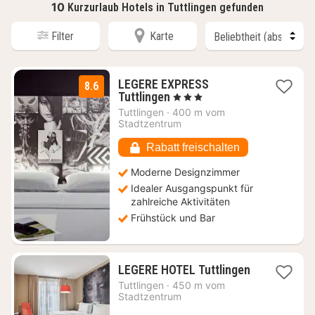
10
Kurzurlaub Hotels in Tuttlingen gefunden
Filter
Karte
LEGERE EXPRESS
8.6
1
Tuttlingen
, 3 Sterne
Nacht
Tuttlingen
·
400 m vom
ab
Stadtzentrum
87
€
Rabatt freischalten
Moderne Designzimmer
Idealer Ausgangspunkt für
zahlreiche Aktivitäten
Frühstück und Bar
1
LEGERE HOTEL Tuttlingen
Nacht
Tuttlingen
·
450 m vom
ab
Stadtzentrum
109