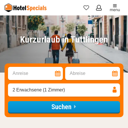
menu
Meine
Favoriten
Kurzurlaub in Tuttlingen
Anreise
Abreise
2 Erwachsene (1 Zimmer)
Suchen