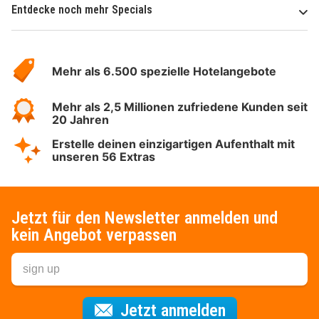
Entdecke noch mehr Specials
Über
Hotelspecials
Mehr als 6.500 spezielle Hotelangebote
Mehr als 2,5 Millionen zufriedene Kunden seit
20 Jahren
Erstelle deinen einzigartigen Aufenthalt mit
unseren 56 Extras
Jetzt für den Newsletter anmelden und
kein Angebot verpassen
Für den Newsl
Jetzt anmelden