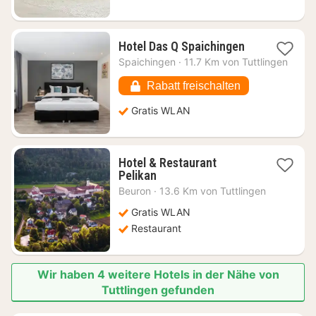
1
Hotel Das Q Spaichingen
Nacht
Spaichingen
·
11.7 Km von Tuttlingen
ab
82,43
Rabatt freischalten
€
Gratis WLAN
Hotel & Restaurant
1
Pelikan
Nacht
Beuron
·
13.6 Km von Tuttlingen
ab
143,83
Gratis WLAN
€
Restaurant
Wir haben 4 weitere Hotels in der Nähe von
Tuttlingen gefunden