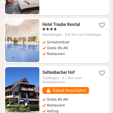
€
1
Hotel Traube Revital
Nacht
, 4 Sterne
ab
Wurmlingen
·
3.6 Km von Tuttlingen
95,80
€
Schwimmbad
Gratis WLAN
Restaurant
1
Seltenbacher Hof
Nacht
Tuttlingen
·
4.7 Km vom
ab
Stadtzentrum
120,70
€
Rabatt freischalten
Gratis WLAN
Restaurant
Aufzug