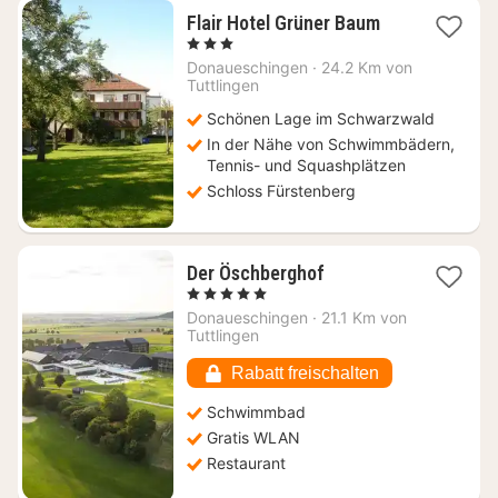
3
Flair Hotel Grüner Baum
Nächte
, 3 Sterne
ab
Donaueschingen
·
24.2 Km von
111,33
Tuttlingen
€
Schönen Lage im Schwarzwald
In der Nähe von Schwimmbädern,
Tennis- und Squashplätzen
Schloss Fürstenberg
1
Der Öschberghof
Nacht
, 5 Sterne
ab
Donaueschingen
·
21.1 Km von
336,86
Tuttlingen
€
Rabatt freischalten
Schwimmbad
Gratis WLAN
Restaurant