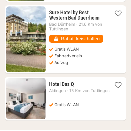
Sure Hotel by Best
1
Western Bad Duerrheim
Nacht
Bad Dürrheim
·
21.6 Km von
ab
Tuttlingen
109,35
€
Rabatt freischalten
Gratis WLAN
Fahrradverleih
Aufzug
1
Hotel Das Q
Nacht
Aldingen
·
15 Km von Tuttlingen
ab
87,47
€
Gratis WLAN