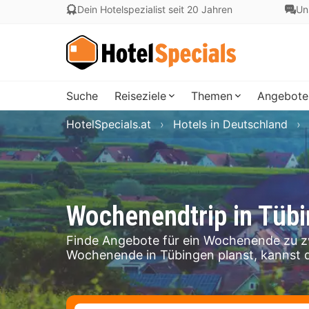
Dein Hotelspezialist seit 20 Jahren
Un
Suche
Reiseziele
Themen
Angebote
HotelSpecials.at
Hotels in Deutschland
Wochenendtrip in Tüb
Finde Angebote für ein Wochenende zu zw
Wochenende in Tübingen planst, kannst 