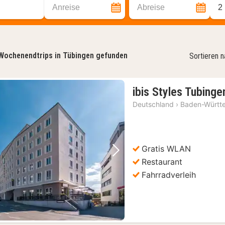
Anreise
Abreise
2
Wochenendtrips in Tübingen gefunden
Sortieren 
ibis Styles Tubinge
Deutschland
›
Baden-Württ
Gratis WLAN
Vorheriges Bild
Nächstes Bild
Restaurant
Fahrradverleih