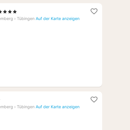
2
 4 Sterne
Nächte
emberg
›
Tübingen
Auf der Karte anzeigen
ab
176,41
€
e
emberg
›
Tübingen
Auf der Karte anzeigen
9