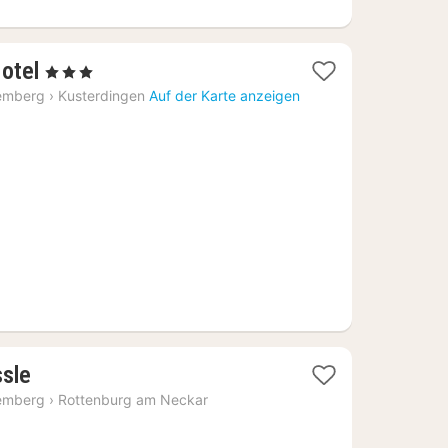
2
otel
, 3 Sterne
Nächte
emberg
›
Kusterdingen
Auf der Karte anzeigen
ab
125,94
€
2
ssle
Nächte
emberg
›
Rottenburg am Neckar
ab
100,38