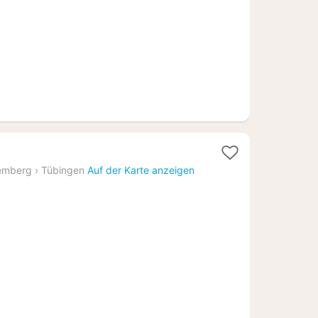
€
ächte
emberg
›
Tübingen
Auf der Karte anzeigen
b
2,48