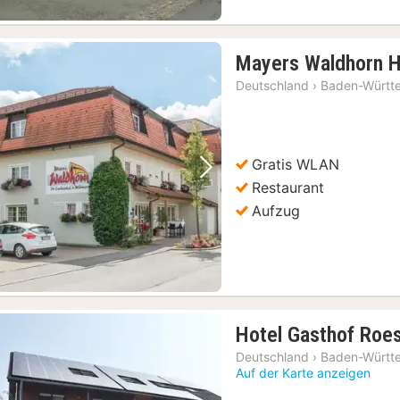
Mayers Waldhorn H
Deutschland
›
Baden-Württ
Gratis WLAN
Vorheriges Bild
Nächstes Bild
Restaurant
Aufzug
Hotel Gasthof Roe
Deutschland
›
Baden-Württ
Auf der Karte anzeigen