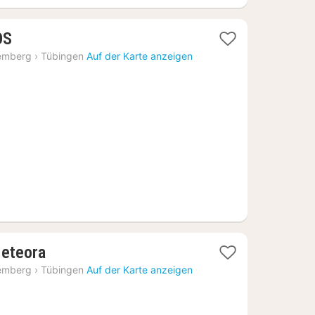
2
OS
Nächte
emberg
›
Tübingen
Auf der Karte anzeigen
ab
141,80
€
2
Meteora
Nächte
emberg
›
Tübingen
Auf der Karte anzeigen
ab
115,42