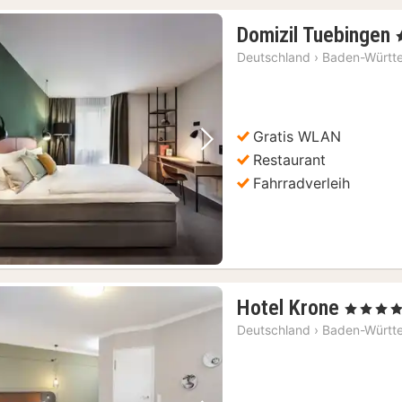
Domizil Tuebingen
,
Deutschland
›
Baden-Württ
Gratis WLAN
Vorheriges Bild
Nächstes Bild
Restaurant
Fahrradverleih
2
Hotel Krone
, 4 Sterne
Nächt
Deutschland
›
Baden-Württ
ab
151,2
€