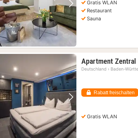
Gratis WLAN
Vorheriges Bild
Nächstes Bild
Restaurant
Sauna
Apartment Zentral
Deutschland
›
Baden-Württ
Rabatt freischalten
Vorheriges Bild
Nächstes Bild
Gratis WLAN