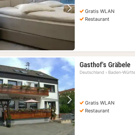
Gratis WLAN
Vorheriges Bild
Nächstes Bild
Restaurant
2
Gasthof's Gräbele
N
Deutschland
›
Baden-Württ
a
7
€
Gratis WLAN
Vorheriges Bild
Nächstes Bild
Restaurant