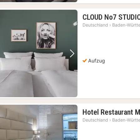
CLOUD No7 STUDI
Deutschland
›
Baden-Württ
Vorheriges Bild
Nächstes Bild
Aufzug
Hotel Restaurant 
Deutschland
›
Baden-Württ