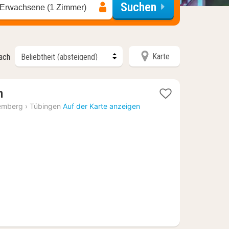
Suchen
 Erwachsene (1 Zimmer)
Karte
nach
2
n
Nächte
emberg
›
Tübingen
Auf der Karte anzeigen
ab
103,62
€