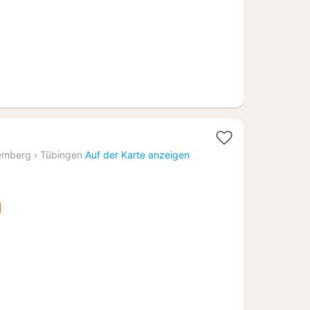
2
Nächte
emberg
›
Tübingen
Auf der Karte anzeigen
ab
107,65
€