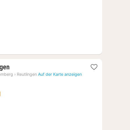
€
2
ngen
Nächte
emberg
›
Reutlingen
Auf der Karte anzeigen
ab
81,89
€