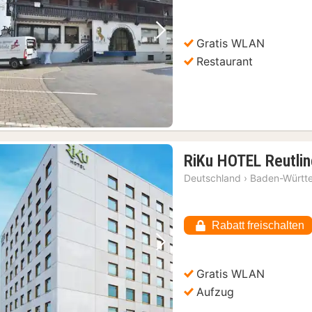
Vorheriges Bild
Nächstes Bild
Gratis WLAN
Restaurant
RiKu HOTEL Reutli
Deutschland
›
Baden-Württ
Rabatt freischalten
Vorheriges Bild
Nächstes Bild
Gratis WLAN
Aufzug