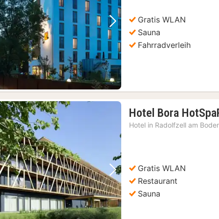
€
Gratis WLAN
Vorheriges Bild
Nächstes Bild
Sauna
Fahrradverleih
Hotel Bora HotSpa
Hotel in
Radolfzell am Bode
Gratis WLAN
Vorheriges Bild
Nächstes Bild
Restaurant
Sauna