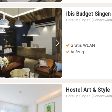
Ibis Budget Singen
Hotel in
Singen (Hohentwiel
Gratis WLAN
Vorheriges Bild
Nächstes Bild
Aufzug
Hostel Art & Style
Hotel in
Singen (Hohentwiel