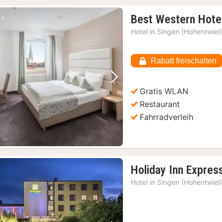
Best Western Hot
Hotel in
Singen (Hohentwiel
Rabatt freischalten
Vorheriges Bild
Nächstes Bild
Gratis WLAN
Restaurant
Fahrradverleih
Holiday Inn Expres
Hotel in
Singen (Hohentwiel