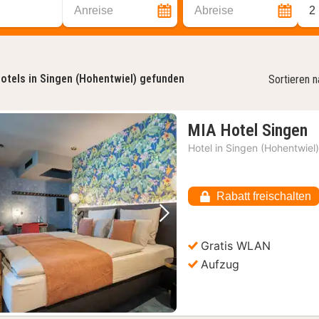
Anreise
Abreise
2
otels in Singen (Hohentwiel) gefunden
Sortieren 
1
MIA Hotel Singen
N
Hotel in
Singen (Hohentwiel
a
8
€
Rabatt freischalten
Vorheriges Bild
Nächstes Bild
Gratis WLAN
Aufzug