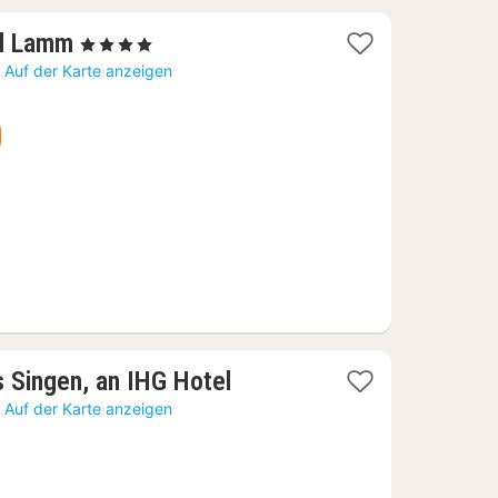
1
el Lamm
, 4 Sterne
Nacht
)
Auf der Karte anzeigen
ab
78,14
€
1
s Singen, an IHG Hotel
Nacht
)
Auf der Karte anzeigen
ab
100,84
€