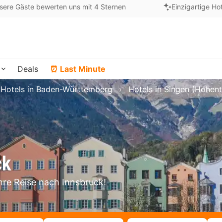
sere Gäste bewerten uns mit 4 Sternen
Einzigartige Ho
Deals
⏰ Last Minute
Hotels in Baden-Württemberg
Hotels in Singen (Hohent
ck
hre Reise nach Innsbruck!