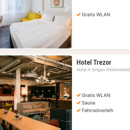
Vorheriges Bild
Nächstes Bild
Gratis WLAN
1
Hotel Trezor
Nacht
Hotel in
Singen (Hohentwiel
ab
95,44
€
Gratis WLAN
Vorheriges Bild
Nächstes Bild
Sauna
Fahrradverleih