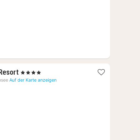
1
Resort
, 4 Sterne
Nacht
nsee
Auf der Karte anzeigen
ab
244,05
€