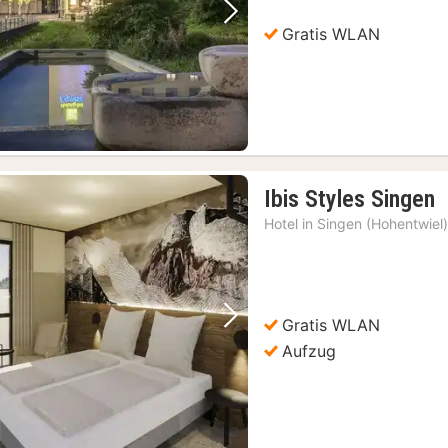
Vorheriges Bild
Nächstes Bild
Gratis WLAN
1
Ibis Styles Singen
N
Hotel in
Singen (Hohentwiel
a
1
€
Gratis WLAN
Vorheriges Bild
Nächstes Bild
Aufzug