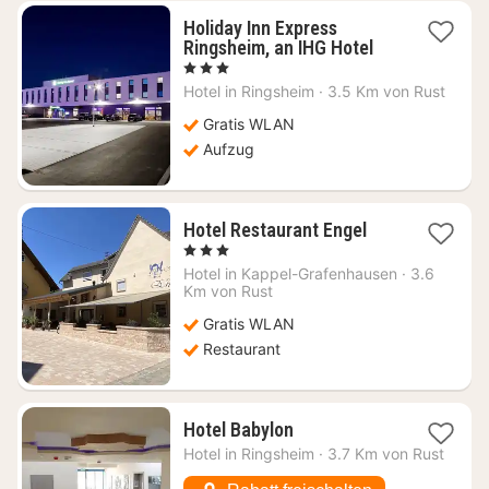
Holiday Inn Express
1
Ringsheim, an IHG Hotel
Nacht
, 3 Sterne
ab
Hotel in
Ringsheim
·
3.5 Km von Rust
104
€
Gratis WLAN
Aufzug
1
Hotel Restaurant Engel
Nacht
, 3 Sterne
ab
Hotel in
Kappel-Grafenhausen
·
3.6
115,71
Km von Rust
€
Gratis WLAN
Restaurant
1
Hotel Babylon
Nacht
Hotel in
Ringsheim
·
3.7 Km von Rust
ab
113,64