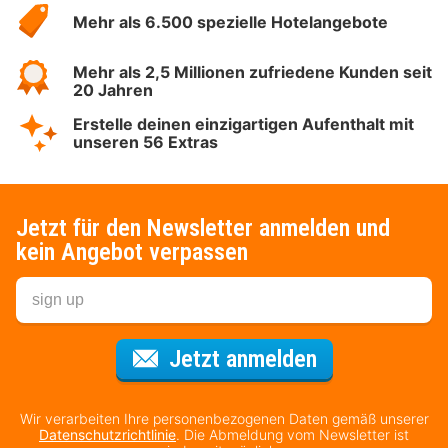
Hotelspecials
Mehr als 6.500 spezielle Hotelangebote
Mehr als 2,5 Millionen zufriedene Kunden seit
20 Jahren
Erstelle deinen einzigartigen Aufenthalt mit
unseren 56 Extras
Jetzt für den Newsletter anmelden und
kein Angebot verpassen
Für den Newsl
Jetzt anmelden
Wir verarbeiten Ihre personenbezogenen Daten gemäß unserer
Datenschutzrichtlinie
. Die Abmeldung vom Newsletter ist