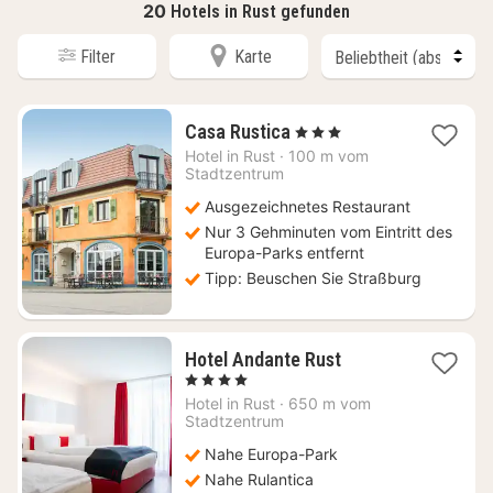
20
Hotels in Rust gefunden
Filter
Karte
1
Casa Rustica
, 3 Sterne
Nacht
Hotel in
Rust
·
100 m vom
ab
Stadtzentrum
148
Ausgezeichnetes Restaurant
€
Nur 3 Gehminuten vom Eintritt des
Europa-Parks entfernt
Tipp: Beuschen Sie Straßburg
1
Hotel Andante Rust
Nacht
, 4 Sterne
ab
Hotel in
Rust
·
650 m vom
174
Stadtzentrum
€
Nahe Europa-Park
Nahe Rulantica