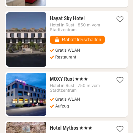
1
Hayat Sky Hotel
Nacht
Hotel in
Rust
·
850 m vom
ab
Stadtzentrum
111,14
€
Rabatt freischalten
Gratis WLAN
Restaurant
1
MOXY Rust
, 3 Sterne
Nacht
Hotel in
Rust
·
750 m vom
ab
Stadtzentrum
147,04
Gratis WLAN
€
Aufzug
1
Hotel Mythos
, 3 Sterne
Nacht