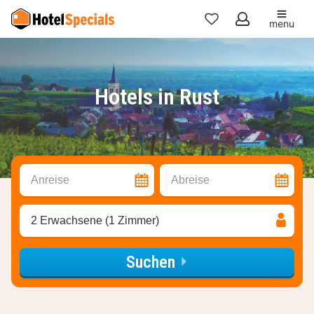
menu
Meine
Favoriten
Hotels in Rust
Anreise
Abreise
2 Erwachsene (1 Zimmer)
Suchen