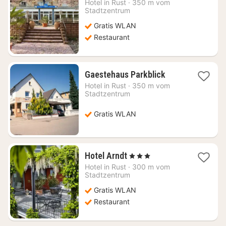
Hotel in
Rust
·
350 m vom
ab
Stadtzentrum
108,48
Gratis WLAN
€
Restaurant
1
Gaestehaus Parkblick
Nacht
Hotel in
Rust
·
350 m vom
ab
Stadtzentrum
126,17
€
Gratis WLAN
1
Hotel Arndt
, 3 Sterne
Nacht
Hotel in
Rust
·
300 m vom
ab
Stadtzentrum
87,99
Gratis WLAN
€
Restaurant