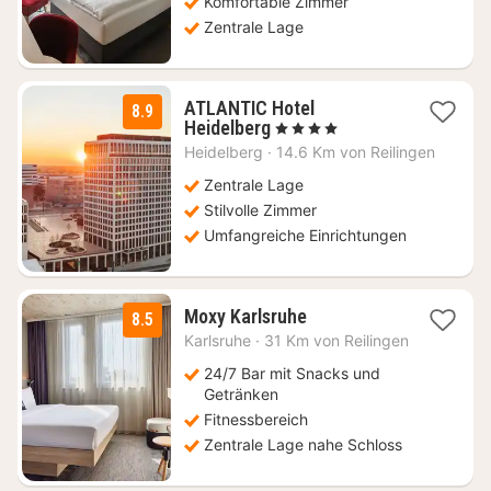
Komfortable Zimmer
Zentrale Lage
ATLANTIC Hotel
8.9
1
Heidelberg
, 4 Sterne
Nacht
Heidelberg
·
14.6 Km von Reilingen
ab
134
Zentrale Lage
€
Stilvolle Zimmer
Umfangreiche Einrichtungen
1
Moxy Karlsruhe
8.5
Nacht
Karlsruhe
·
31 Km von Reilingen
ab
69
24/7 Bar mit Snacks und
€
Getränken
Fitnessbereich
Zentrale Lage nahe Schloss