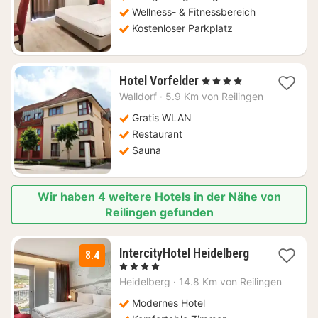
Wellness- & Fitnessbereich
Kostenloser Parkplatz
1
Hotel Vorfelder
, 4 Sterne
Nacht
Walldorf
·
5.9 Km von Reilingen
ab
99,07
Gratis WLAN
€
Restaurant
Sauna
Wir haben 4 weitere Hotels in der Nähe von
Reilingen gefunden
1
IntercityHotel Heidelberg
8.4
Nacht
, 4 Sterne
ab
Heidelberg
·
14.8 Km von Reilingen
89
€
Modernes Hotel