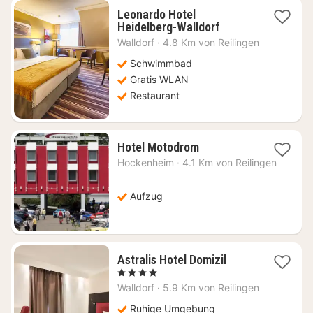
Leonardo Hotel
1
Heidelberg-Walldorf
Nacht
Walldorf
·
4.8 Km von Reilingen
ab
70,09
Schwimmbad
€
Gratis WLAN
Restaurant
1
Hotel Motodrom
Nacht
Hockenheim
·
4.1 Km von Reilingen
ab
104,68
€
Aufzug
1
Astralis Hotel Domizil
Nacht
, 4 Sterne
ab
Walldorf
·
5.9 Km von Reilingen
155
€
Ruhige Umgebung