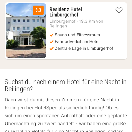
Residenz Hotel
8.3
1
Limburgerhof
Nacht
Limburgerhof
·
19.3 Km von
ab
Reilingen
74
Sauna und Fitnessraum
€
Fahrradverleih im Hotel
Zentrale Lage in Limburgerhof
Suchst du nach einem Hotel für eine Nacht in
Reilingen?
Dann wirst du mit diesen Zimmern für eine Nacht in
Reilingen bei HotelSpecials sicherlich fündig! Ob es
sich um einen spontanen Aufenthalt oder eine geplante
Übernachtung zu zweit handelt - wir haben eine große
Auswahl an Hotels für eine Nacht in Reilingen, sodass