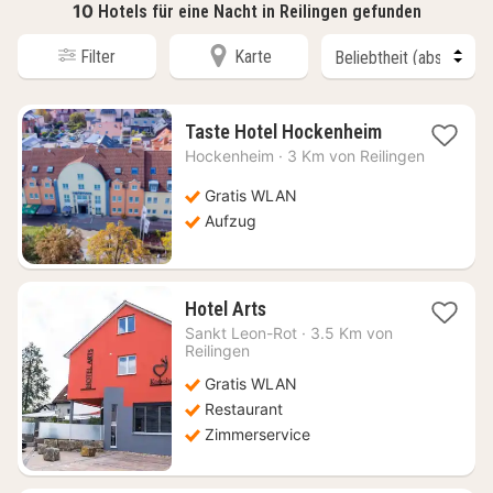
10
Hotels für eine Nacht in Reilingen gefunden
Filter
Karte
1
Taste Hotel Hockenheim
Nacht
Hockenheim
·
3 Km von Reilingen
ab
68,89
Gratis WLAN
€
Aufzug
1
Hotel Arts
Nacht
Sankt Leon-Rot
·
3.5 Km von
ab
Reilingen
88,32
Gratis WLAN
€
Restaurant
Zimmerservice