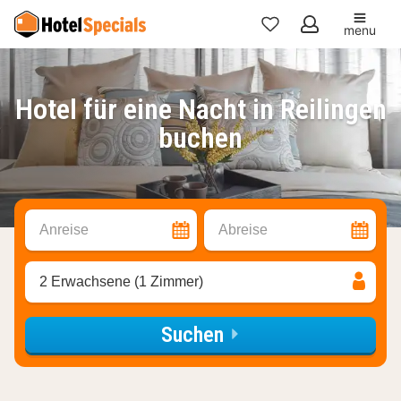
menu
Meine
Favoriten
Hotel für eine Nacht in Reilingen
buchen
Anreise
Abreise
2 Erwachsene (1 Zimmer)
Suchen