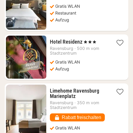
128,52
Gratis WLAN
€
Restaurant
Aufzug
1
Hotel Residenz
, 3 Sterne
Nacht
Ravensburg
·
500 m vom
ab
Stadtzentrum
112,06
Gratis WLAN
€
Aufzug
Limehome Ravensburg
1
Marienplatz
Nacht
Ravensburg
·
350 m vom
ab
Stadtzentrum
65,79
€
Rabatt freischalten
Gratis WLAN