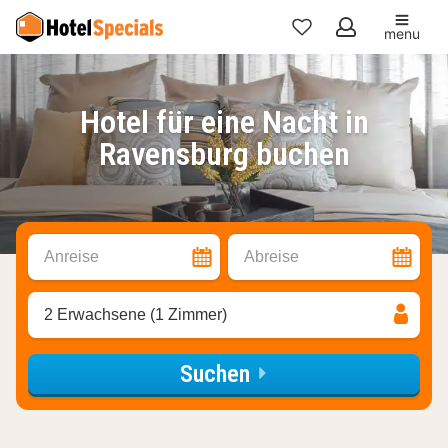
menu
Meine
Favoriten
Hotel für eine Nacht in
Ravensburg buchen
Anreise
Abreise
2 Erwachsene (1 Zimmer)
Suchen