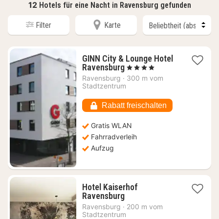
12
Hotels für eine Nacht in Ravensburg gefunden
Filter
Karte
GINN City & Lounge Hotel
1
Ravensburg
, 4 Sterne
Nacht
Ravensburg
·
300 m vom
ab
Stadtzentrum
60,75
€
Rabatt freischalten
Gratis WLAN
Fahrradverleih
Aufzug
Hotel Kaiserhof
1
Ravensburg
Nacht
Ravensburg
·
200 m vom
ab
Stadtzentrum