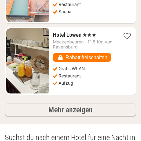
Restaurant
Sauna
1
Hotel Löwen
, 3 Sterne
Nacht
Meckenbeuren
·
11.5 Km von
ab
Ravensburg
91,53
€
Rabatt freischalten
Gratis WLAN
Restaurant
Aufzug
Ergebnisse
Mehr anzeigen
Suchst du nach einem Hotel für eine Nacht in