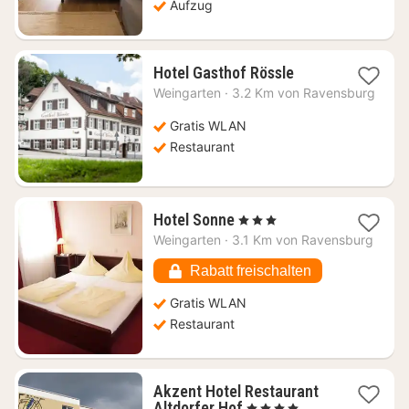
Aufzug
1
Hotel Gasthof Rössle
Nacht
Weingarten
·
3.2 Km von Ravensburg
ab
96,75
Gratis WLAN
€
Restaurant
1
Hotel Sonne
, 3 Sterne
Nacht
Weingarten
·
3.1 Km von Ravensburg
ab
96,26
Rabatt freischalten
€
Gratis WLAN
Restaurant
Akzent Hotel Restaurant
1
Altdorfer Hof
, 4 Sterne