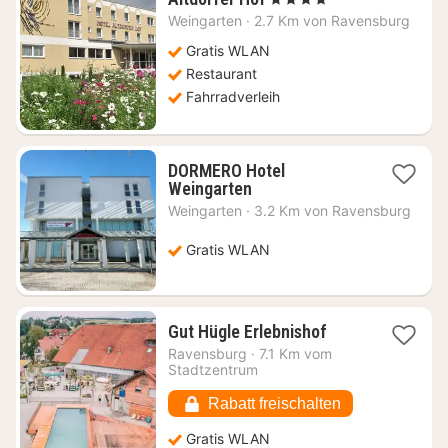
Nacht
Weingarten
·
2.7 Km von Ravensburg
ab
134,58
Gratis WLAN
€
Restaurant
Fahrradverleih
DORMERO Hotel
1
Weingarten
Nacht
Weingarten
·
3.2 Km von Ravensburg
ab
70,09
Gratis WLAN
€
1
Gut Hügle Erlebnishof
Nacht
Ravensburg
·
7.1 Km vom
ab
Stadtzentrum
117,66
€
Rabatt freischalten
Gratis WLAN