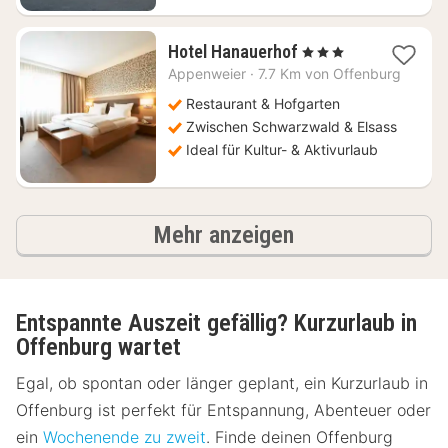
1
Hotel Hanauerhof
, 3 Sterne
Nacht
Appenweier
·
7.7 Km von Offenburg
ab
71
Restaurant & Hofgarten
€
Zwischen Schwarzwald & Elsass
Ideal für Kultur- & Aktivurlaub
Ergebnisse
Mehr anzeigen
Entspannte Auszeit gefällig? Kurzurlaub in
Offenburg wartet
Egal, ob spontan oder länger geplant, ein Kurzurlaub in
Offenburg ist perfekt für Entspannung, Abenteuer oder
ein
Wochenende zu zweit
. Finde deinen Offenburg