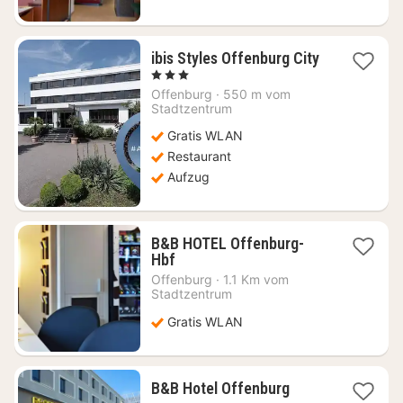
ibis Styles Offenburg City
1
, 3 Sterne
Nacht
Offenburg
·
550 m vom
ab
Stadtzentrum
65,58
Gratis WLAN
€
Restaurant
Aufzug
B&B HOTEL Offenburg-
1
Hbf
Nacht
Offenburg
·
1.1 Km vom
ab
Stadtzentrum
58,04
Gratis WLAN
€
1
B&B Hotel Offenburg