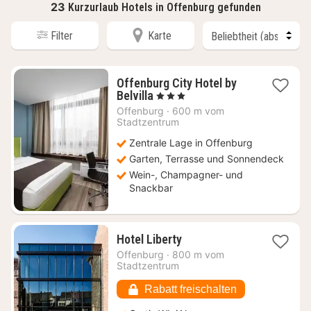
23
Kurzurlaub Hotels in Offenburg gefunden
Filter
Karte
Offenburg City Hotel by
1
Belvilla
, 3 Sterne
Nacht
Offenburg
·
600 m vom
ab
Stadtzentrum
64
Zentrale Lage in Offenburg
€
Garten, Terrasse und Sonnendeck
Wein-, Champagner- und
Snackbar
1
Hotel Liberty
Nacht
Offenburg
·
800 m vom
ab
Stadtzentrum
175,17
€
Rabatt freischalten