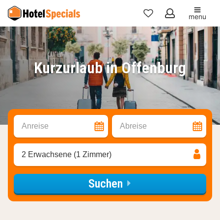
menu
Meine
Favoriten
Kurzurlaub in Offenburg
Anreise
Abreise
2 Erwachsene (1 Zimmer)
Suchen