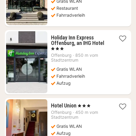
Gratis WLAN
Restaurant
Fahrradverleih
Holiday Inn Express
1
Offenburg, an IHG Hotel
Nacht
, 3 Sterne
ab
Offenburg
·
850 m vom
78
Stadtzentrum
€
Gratis WLAN
Fahrradverleih
Aufzug
1
Hotel Union
, 3 Sterne
Nacht
Offenburg
·
450 m vom
ab
Stadtzentrum
62,84
Gratis WLAN
€
Aufzug