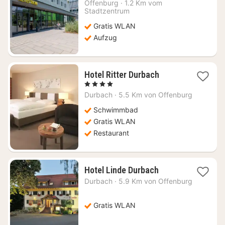
Nacht
Offenburg
·
1.2 Km vom
ab
Stadtzentrum
68,64
Gratis WLAN
€
Aufzug
1
Hotel Ritter Durbach
Nacht
, 4 Sterne
ab
Durbach
·
5.5 Km von Offenburg
127,30
€
Schwimmbad
Gratis WLAN
Restaurant
1
Hotel Linde Durbach
Nacht
Durbach
·
5.9 Km von Offenburg
ab
79,55
€
Gratis WLAN