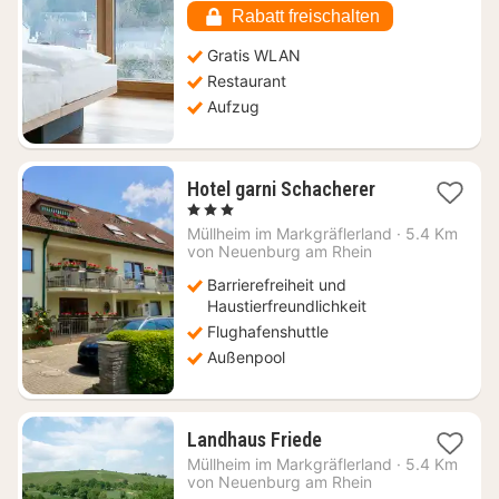
€
Rabatt freischalten
Gratis WLAN
Restaurant
Aufzug
1
Hotel garni Schacherer
Nacht
, 3 Sterne
ab
Müllheim im Markgräflerland
·
5.4 Km
103,50
von Neuenburg am Rhein
€
Barrierefreiheit und
Haustierfreundlichkeit
Flughafenshuttle
Außenpool
1
Landhaus Friede
Nacht
Müllheim im Markgräflerland
·
5.4 Km
ab
von Neuenburg am Rhein
117,46