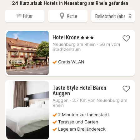
24
Kurzurlaub Hotels in Neuenburg am Rhein gefunden
Filter
Karte
1
Hotel Krone
, 3 Sterne
Nacht
Neuenburg am Rhein
·
50 m vom
ab
Stadtzentrum
68,57
€
Gratis WLAN
Taste Style Hotel Bären
1
Auggen
Nacht
Auggen
·
3.7 Km von Neuenburg am
ab
Rhein
89
2 Minuten zur Innenstadt
€
Terasse und Garten
Lage am Dreiländereck