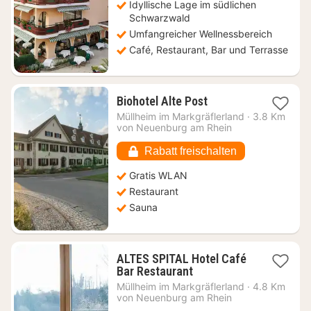
Idyllische Lage im südlichen
€
Schwarzwald
Umfangreicher Wellnessbereich
Café, Restaurant, Bar und Terrasse
1
Biohotel Alte Post
Nacht
Müllheim im Markgräflerland
·
3.8 Km
ab
von Neuenburg am Rhein
74,25
€
Rabatt freischalten
Gratis WLAN
Restaurant
Sauna
ALTES SPITAL Hotel Café
1
Bar Restaurant
Nacht
Müllheim im Markgräflerland
·
4.8 Km
ab
von Neuenburg am Rhein
104,95