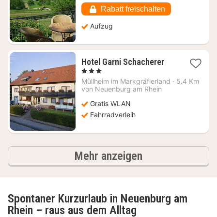
€
Rabatt freischalten
Aufzug
1
Hotel Garni Schacherer
Nacht
, 3 Sterne
ab
Müllheim im Markgräflerland
·
5.4 Km
116,07
von Neuenburg am Rhein
€
Gratis WLAN
Fahrradverleih
Ergebnisse
Mehr anzeigen
Spontaner Kurzurlaub in Neuenburg am
Rhein – raus aus dem Alltag