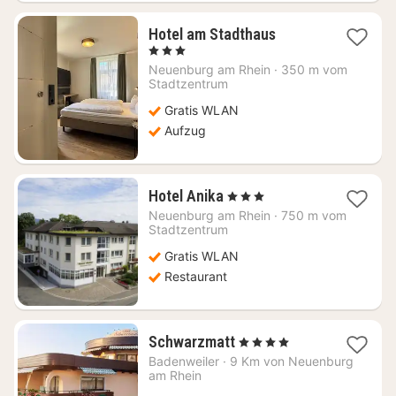
1
Hotel am Stadthaus
Nacht
, 3 Sterne
ab
Neuenburg am Rhein
·
350 m vom
90,84
Stadtzentrum
€
Gratis WLAN
Aufzug
1
Hotel Anika
, 3 Sterne
Nacht
Neuenburg am Rhein
·
750 m vom
ab
Stadtzentrum
127,85
Gratis WLAN
€
Restaurant
1
Schwarzmatt
, 4 Sterne
Nacht
Badenweiler
·
9 Km von Neuenburg
ab
am Rhein
336