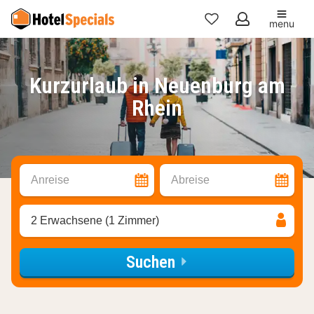
menu
Meine
Favoriten
Kurzurlaub in Neuenburg am
Rhein
Anreise
Abreise
2 Erwachsene (1 Zimmer)
Suchen