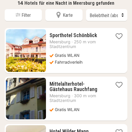
14
Hotels für eine Nacht in Meersburg gefunden
Filter
Karte
1
Sporthotel Schönblick
Nacht
Meersburg
·
250 m vom
ab
Stadtzentrum
189,48
Gratis WLAN
€
Fahrradverleih
Mittelalterhotel-
1
Gästehaus Rauchfang
Nacht
Meersburg
·
300 m vom
ab
Stadtzentrum
118,42
Gratis WLAN
€
1
Hotel Wilder Mann