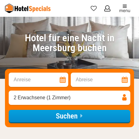
menu
Meine
Favoriten
Hotel für eine Nacht in
Meersburg buchen
Anreise
Abreise
2 Erwachsene (1 Zimmer)
Suchen