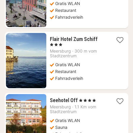
Gratis WLAN
€
Restaurant
Fahrradverleih
1
Flair Hotel Zum Schiff
Nacht
, 3 Sterne
ab
Meersburg
·
300 m vom
143,93
Stadtzentrum
€
Gratis WLAN
Restaurant
Fahrradverleih
1
Seehotel Off
, 4 Sterne
Nacht
Meersburg
·
1.1 Km vom
ab
Stadtzentrum
234,47
Gratis WLAN
€
Sauna