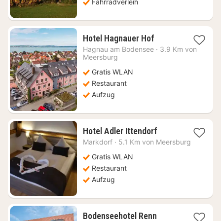
Fahrradverleih
1
Hotel Hagnauer Hof
Nacht
Hagnau am Bodensee
·
3.9 Km von
ab
Meersburg
142,02
Gratis WLAN
€
Restaurant
Aufzug
1
Hotel Adler Ittendorf
Nacht
Markdorf
·
5.1 Km von Meersburg
ab
111,02
Gratis WLAN
€
Restaurant
Aufzug
1
Bodenseehotel Renn