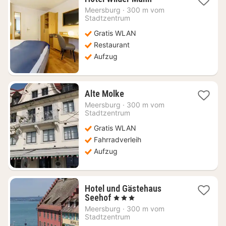
Nacht
Meersburg
·
300 m vom
ab
Stadtzentrum
118,61
Gratis WLAN
€
Restaurant
Aufzug
1
Alte Molke
Nacht
Meersburg
·
300 m vom
ab
Stadtzentrum
190,15
Gratis WLAN
€
Fahrradverleih
Aufzug
Hotel und Gästehaus
1
Seehof
, 3 Sterne
Nacht
Meersburg
·
300 m vom
ab
Stadtzentrum
147,20