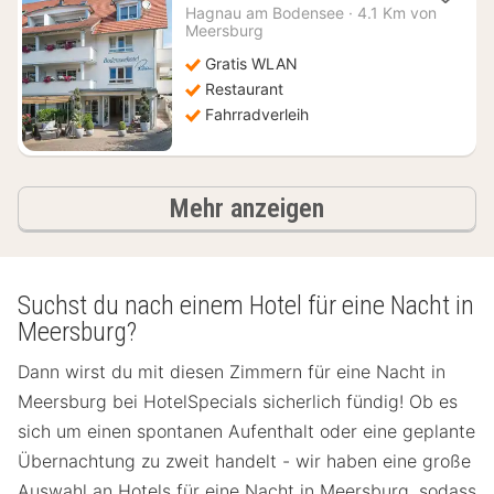
Nacht
Hagnau am Bodensee
·
4.1 Km von
ab
Meersburg
179,44
Gratis WLAN
€
Restaurant
Fahrradverleih
Ergebnisse
Mehr anzeigen
Suchst du nach einem Hotel für eine Nacht in
Meersburg?
Dann wirst du mit diesen Zimmern für eine Nacht in
Meersburg bei HotelSpecials sicherlich fündig! Ob es
sich um einen spontanen Aufenthalt oder eine geplante
Übernachtung zu zweit handelt - wir haben eine große
Auswahl an Hotels für eine Nacht in Meersburg, sodass