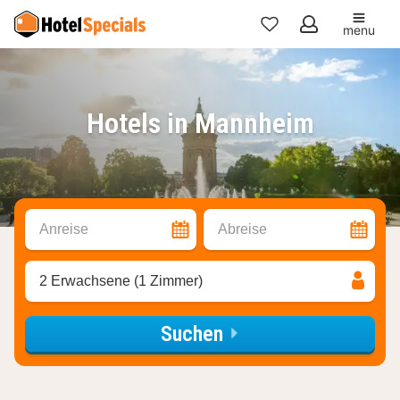
menu
Meine
Favoriten
Hotels in Mannheim
Anreise
Abreise
2 Erwachsene (1 Zimmer)
Suchen