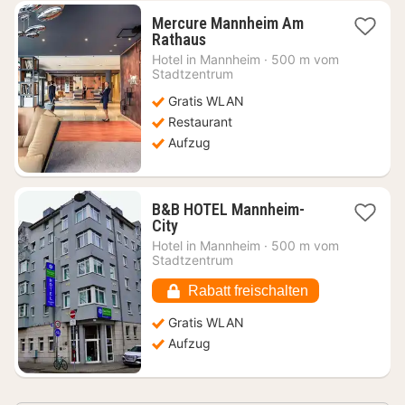
Mercure Mannheim Am
1
Rathaus
Nacht
Hotel in
Mannheim
·
500 m vom
ab
Stadtzentrum
63,88
Gratis WLAN
€
Restaurant
Aufzug
B&B HOTEL Mannheim-
1
City
Nacht
Hotel in
Mannheim
·
500 m vom
ab
Stadtzentrum
58,20
€
Rabatt freischalten
Gratis WLAN
Aufzug