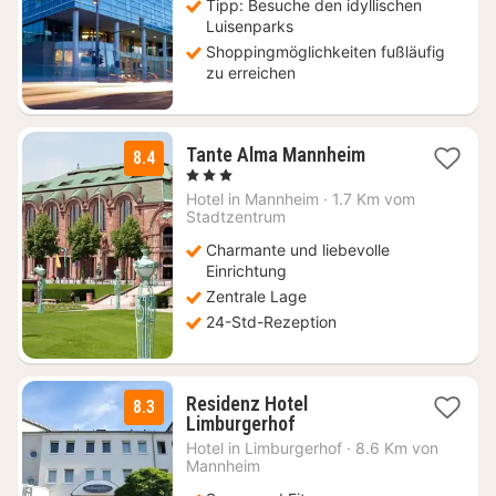
Tipp: Besuche den idyllischen
Luisenparks
Shoppingmöglichkeiten fußläufig
zu erreichen
1
Tante Alma Mannheim
8.4
Nacht
, 3 Sterne
ab
Hotel in
Mannheim
·
1.7 Km vom
67,73
Stadtzentrum
€
Charmante und liebevolle
Einrichtung
Zentrale Lage
24-Std-Rezeption
Residenz Hotel
8.3
2
Limburgerhof
Nächte
Hotel in
Limburgerhof
·
8.6 Km von
ab
Mannheim
64