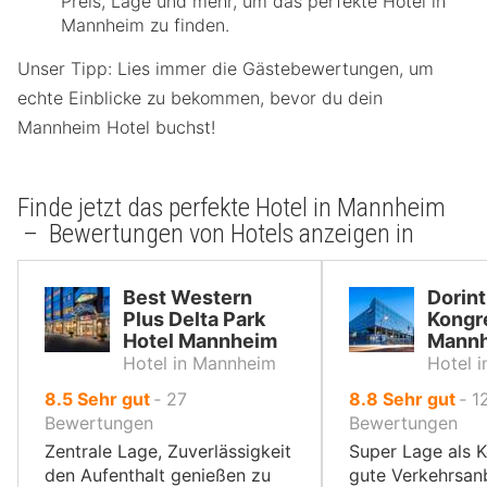
Preis, Lage und mehr, um das perfekte Hotel in
Mannheim zu finden.
Unser Tipp: Lies immer die Gästebewertungen, um
echte Einblicke zu bekommen, bevor du dein
Mannheim Hotel buchst!
Finde jetzt das perfekte Hotel in Mannheim
– Bewertungen von Hotels anzeigen in
Best Western
Dorint
Plus Delta Park
Kongr
Hotel Mannheim
Mann
Hotel in Mannheim
Hotel 
von
von
8.5
Sehr gut
‐
27
8.8
Sehr gut
‐
1
10,
10,
Bewertungen
Bewertungen
Zentrale Lage, Zuverlässigkeit
Super Lage als K
den Aufenthalt genießen zu
gute Verkehrsan