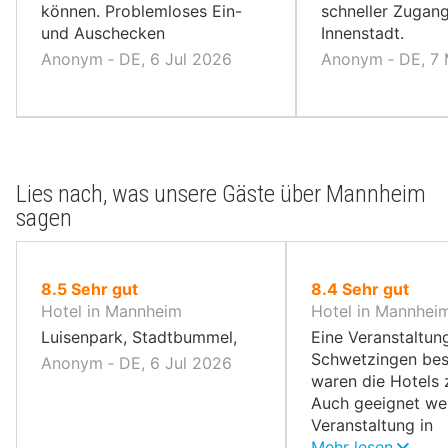
können. Problemloses Ein-
schneller Zugang
und Auschecken
Innenstadt.
Anonym ‐ DE, 6 Jul 2026
Anonym ‐ DE, 7
Lies nach, was unsere Gäste über Mannheim
sagen
von
von
8.5
Sehr gut
8.4
Sehr gut
10,
10,
Hotel in Mannheim
Hotel in Mannhei
Luisenpark, Stadtbummel,
Eine Veranstaltung
Schwetzingen bes
Anonym ‐ DE, 6 Jul 2026
waren die Hotels 
Auch geeignet we
Veranstaltung in
Hockenheim ist.
Mehr lesen