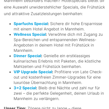
Mannheim besonders machen? HotelSpecials bietet dir
eine Auswahl unwiderstehlicher Specials, die Frühstück
und attraktive Zusatzleistungen beinhalten:
Sparfuchs Special
:
Sichere dir hohe Ersparnisse
mit einem Hotel Angebot in Mannheim.
Wellness Special
:
Verwöhne dich mit Zugang zu
Spa-Bereichen und entspannenden Wellness-
Angeboten in deinem Hotel mit Frühstück in
Mannheim.
Dinner Special
:
Genieße ein erstklassiges
kulinarisches Erlebnis mit Paketen, die köstliche
Mahlzeiten und Frühstück beinhalten.
VIP Upgrade Special
:
Profitiere von Late Check-
out und kostenfreien Zimmer-Upgrades für eine
luxuriöse Übernachtung in Mannheim.
3=2 Special
:
Bleib drei Nächte und zahl nur für
zwei – die perfekte Gelegenheit, deinen Urlaub in
Mannheim zu verlängern.
Unser Tipp:
Zögere nicht zu lange – diese