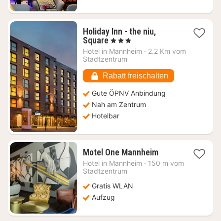
Holiday Inn - the niu,
1
Square
, 3 Sterne
Nacht
Hotel in
Mannheim
·
2.2 Km vom
ab
Stadtzentrum
69
€
Rabatt freischalten
Gute ÖPNV Anbindung
Nah am Zentrum
Hotelbar
1
Motel One Mannheim
Nacht
Hotel in
Mannheim
·
150 m vom
ab
Stadtzentrum
70,13
Gratis WLAN
€
Aufzug