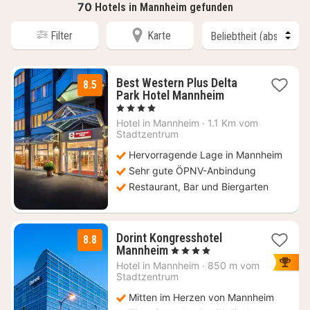
70
Hotels in Mannheim gefunden
Filter
Karte
Best Western Plus Delta
8.5
2
Park Hotel Mannheim
Nächte
, 4 Sterne
ab
Hotel in
Mannheim
·
1.1 Km vom
72,11
Stadtzentrum
€
Hervorragende Lage in Mannheim
Sehr gute ÖPNV-Anbindung
Restaurant, Bar und Biergarten
Dorint Kongresshotel
8.8
1
Mannheim
, 4 Sterne
Nacht
Hotel in
Mannheim
·
850 m vom
ab
Stadtzentrum
93,15
Mitten im Herzen von Mannheim
€