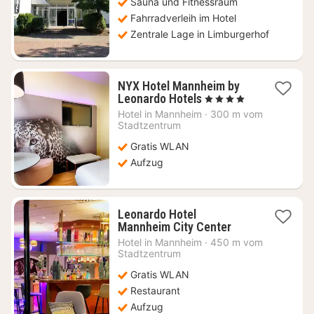
Sauna und Fitnessraum
€
Fahrradverleih im Hotel
Zentrale Lage in Limburgerhof
NYX Hotel Mannheim by
1
Leonardo Hotels
, 4 Sterne
Nacht
Hotel in
Mannheim
·
300 m vom
ab
Stadtzentrum
53,62
Gratis WLAN
€
Aufzug
Leonardo Hotel
1
Mannheim City Center
Nacht
Hotel in
Mannheim
·
450 m vom
ab
Stadtzentrum
59,78
Gratis WLAN
€
Restaurant
Aufzug