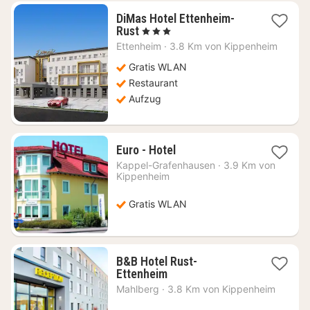
DiMas Hotel Ettenheim-
1
Rust
, 3 Sterne
Nacht
Ettenheim
·
3.8 Km von Kippenheim
ab
138,71
Gratis WLAN
€
Restaurant
Aufzug
1
Euro - Hotel
Nacht
Kappel-Grafenhausen
·
3.9 Km von
ab
Kippenheim
87,46
€
Gratis WLAN
B&B Hotel Rust-
1
Ettenheim
Nacht
Mahlberg
·
3.8 Km von Kippenheim
ab