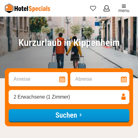
menu
Meine
Favoriten
Kurzurlaub in Kippenheim
Anreise
Abreise
2 Erwachsene (1 Zimmer)
Suchen