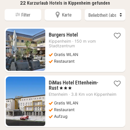
22
Kurzurlaub Hotels in Kippenheim gefunden
Filter
Karte
1
Burgers Hotel
Nacht
Kippenheim
·
150 m vom
ab
Stadtzentrum
93,92
Gratis WLAN
€
Restaurant
DiMas Hotel Ettenheim-
1
Rust
, 3 Sterne
Nacht
Ettenheim
·
3.8 Km von Kippenheim
ab
145,05
Gratis WLAN
€
Restaurant
Aufzug