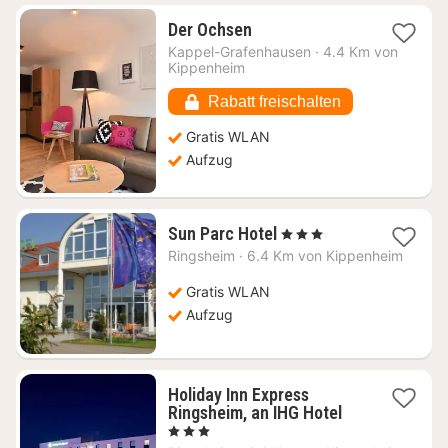
1
Der Ochsen
Nacht
Kappel-Grafenhausen
·
4.4 Km von
ab
Kippenheim
124,10
€
Rabatt freischalten
Gratis WLAN
Aufzug
1
Sun Parc Hotel
, 3 Sterne
Nacht
Ringsheim
·
6.4 Km von Kippenheim
ab
110,70
Gratis WLAN
€
Aufzug
Holiday Inn Express
1
Ringsheim, an IHG Hotel
Nacht
, 3 Sterne
ab