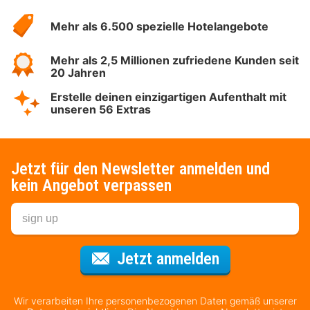
Hotelspecials
Mehr als 6.500 spezielle Hotelangebote
Mehr als 2,5 Millionen zufriedene Kunden seit
20 Jahren
Erstelle deinen einzigartigen Aufenthalt mit
unseren 56 Extras
Jetzt für den Newsletter anmelden und
kein Angebot verpassen
Für den Newsl
Jetzt anmelden
Wir verarbeiten Ihre personenbezogenen Daten gemäß unserer