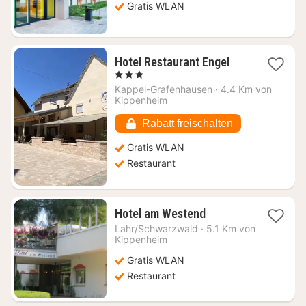
93,79
Gratis WLAN
€
1
Hotel Restaurant Engel
Nacht
, 3 Sterne
ab
Kappel-Grafenhausen
·
4.4 Km von
115,71
Kippenheim
€
Rabatt freischalten
Gratis WLAN
Restaurant
1
Hotel am Westend
Nacht
Lahr/Schwarzwald
·
5.1 Km von
ab
Kippenheim
109,35
Gratis WLAN
€
Restaurant