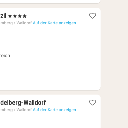
1
zil
, 4 Sterne
Nacht
emberg
›
Walldorf
Auf der Karte anzeigen
ab
155
€
reich
1
delberg-Walldorf
Nacht
emberg
›
Walldorf
Auf der Karte anzeigen
ab
81,78