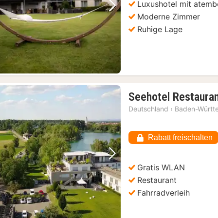
Luxushotel mit atem
Vorheriges Bild
Nächstes Bild
Moderne Zimmer
Ruhige Lage
Seehotel Restauran
Deutschland
›
Baden-Württ
Rabatt freischalten
Vorheriges Bild
Nächstes Bild
Gratis WLAN
Restaurant
Fahrradverleih