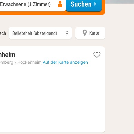
Suchen
 Erwachsene (1 Zimmer)
Karte
nach
1
nheim
Nacht
emberg
›
Hockenheim
Auf der Karte anzeigen
ab
68,89
€