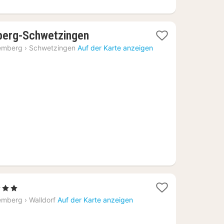
1
berg-Schwetzingen
Nacht
emberg
›
Schwetzingen
Auf der Karte anzeigen
ab
62,82
€
erne
cht
emberg
›
Walldorf
Auf der Karte anzeigen
,07