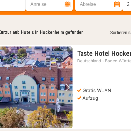
Anreise
Abreise
2
Kurzurlaub Hotels in Hockenheim gefunden
Sortieren 
Taste Hotel Hocke
Deutschland
›
Baden-Württ
Gratis WLAN
Vorheriges Bild
Nächstes Bild
Aufzug