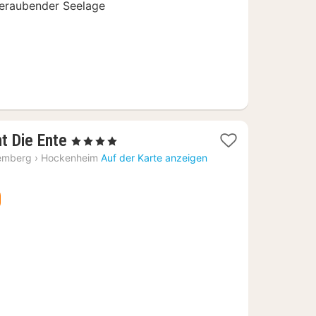
beraubender Seelage
1
t Die Ente
, 4 Sterne
Nacht
emberg
›
Hockenheim
Auf der Karte anzeigen
ab
140,35
€