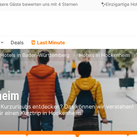
sere Gäste bewerten uns mit 4 Sternen
Einzigartige Ho
Deals
⏰ Last Minute
Hotels in Baden-Württemberg
Hotels in Hockenheim
heim
Kurzurlaubs entdecken? Das können wir verstehen!
ür einen Kurztrip in Hockenheim.