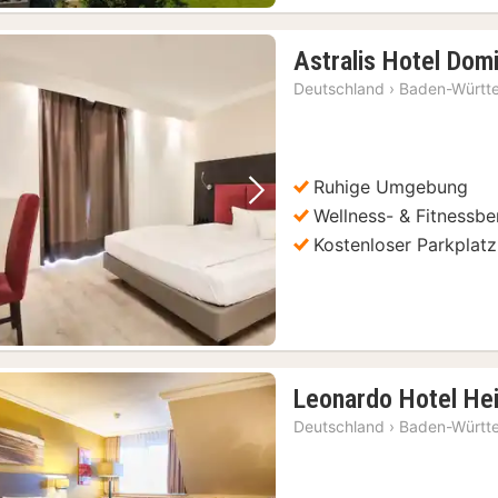
Astralis Hotel Domi
Deutschland
›
Baden-Württ
Ruhige Umgebung
Vorheriges Bild
Nächstes Bild
Wellness- & Fitnessbe
Kostenloser Parkplatz
Leonardo Hotel Hei
Deutschland
›
Baden-Württ