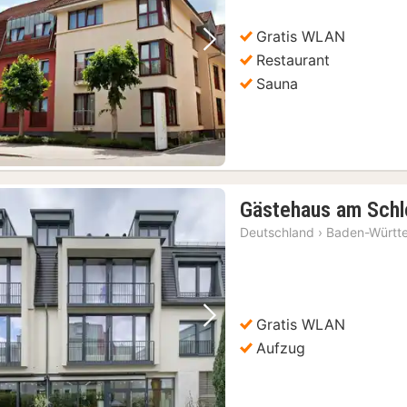
€
Gratis WLAN
Vorheriges Bild
Nächstes Bild
Restaurant
Sauna
Gästehaus am Schl
Deutschland
›
Baden-Württ
Gratis WLAN
Vorheriges Bild
Nächstes Bild
Aufzug