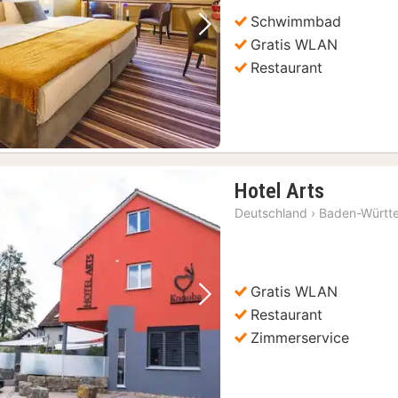
Schwimmbad
Vorheriges Bild
Nächstes Bild
Gratis WLAN
Restaurant
1
Hotel Arts
Nacht
Deutschland
›
Baden-Württ
ab
88,32
€
Gratis WLAN
Vorheriges Bild
Nächstes Bild
Restaurant
Zimmerservice