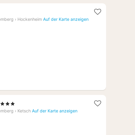
cht
emberg
›
Hockenheim
Auf der Karte anzeigen
4,68
 Sterne
acht
emberg
›
Ketsch
Auf der Karte anzeigen
b
49