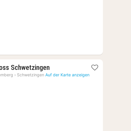
1
oss Schwetzingen
Nacht
emberg
›
Schwetzingen
Auf der Karte anzeigen
ab
92,79
€