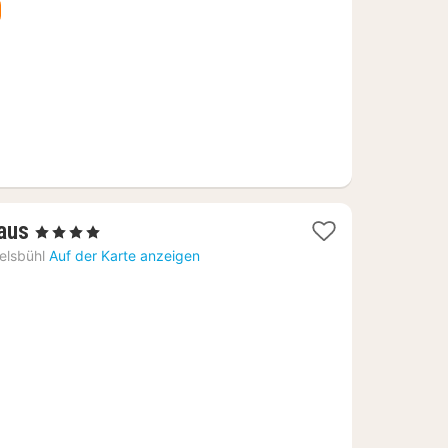
1
aus
, 4 Sterne
Nacht
elsbühl
Auf der Karte anzeigen
ab
108,50
€