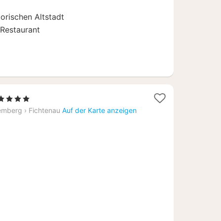
torischen Altstadt
 Restaurant
1
 4 Sterne
Nacht
emberg
›
Fichtenau
Auf der Karte anzeigen
ab
171,96
€