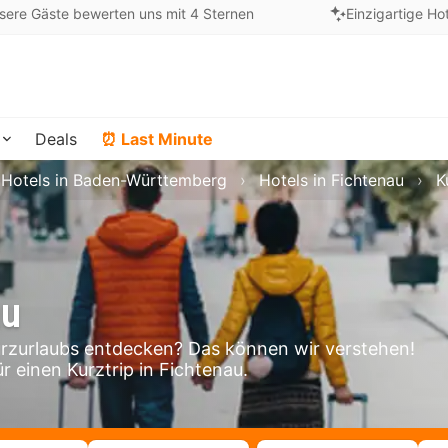
sere Gäste bewerten uns mit 4 Sternen
Einzigartige Ho
Deals
⏰ Last Minute
Hotels in Baden-Württemberg
Hotels in Fichtenau
K
au
rzurlaubs entdecken? Das können wir verstehen!
r einen Kurztrip in Fichtenau.