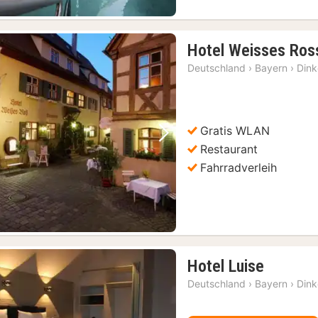
Hotel Weisses Ros
Deutschland
›
Bayern
›
Dink
Gratis WLAN
Vorheriges Bild
Nächstes Bild
Restaurant
Fahrradverleih
1
Hotel Luise
Nacht
Deutschland
›
Bayern
›
Dink
ab
100,94