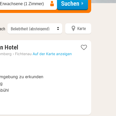
Suchen
 Erwachsene (1 Zimmer)
Karte
nach
1
n Hotel
Nacht
emberg
›
Fichtenau
Auf der Karte anzeigen
ab
79
€
 Umgebung zu erkunden
rg
sbühl