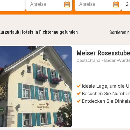
Anreise
Abreise
2
urzurlaub Hotels in Fichtenau gefunden
Sortieren 
Meiser Rosenstube
Deutschland
›
Baden-Württ
Ideale Lage, um die
Vorheriges Bild
Nächstes Bild
Besuchen Sie Nürnbe
Entdecken Sie Dinkel