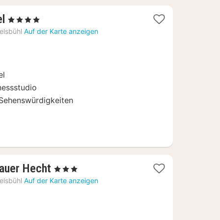
1
el
, 4 Sterne
Nacht
elsbühl
Auf der Karte anzeigen
ab
139
€
el
nessstudio
 Sehenswürdigkeiten
1
lauer Hecht
, 3 Sterne
Nacht
elsbühl
Auf der Karte anzeigen
ab
88,83
€