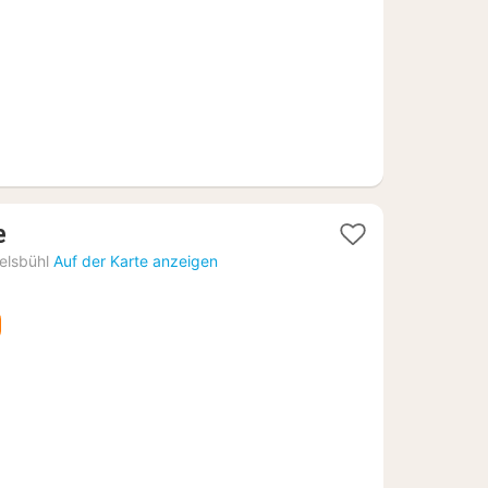
€
1
e
Nacht
elsbühl
Auf der Karte anzeigen
ab
192,56
€