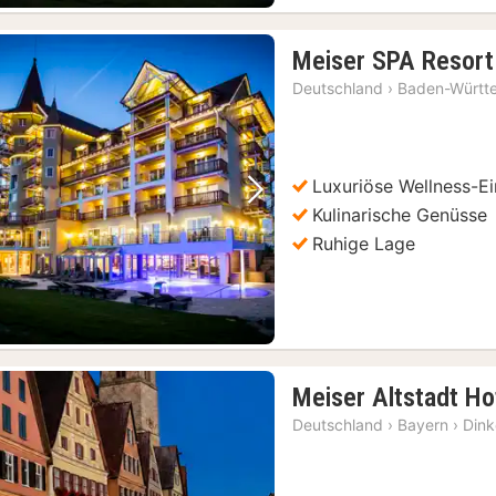
Meiser SPA Resort
Deutschland
›
Baden-Württ
Luxuriöse Wellness-E
Vorheriges Bild
Nächstes Bild
Kulinarische Genüsse
Ruhige Lage
Meiser Altstadt Ho
Deutschland
›
Bayern
›
Dink