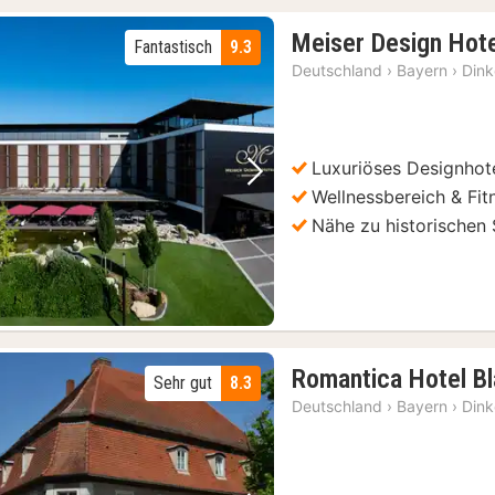
Meiser Design Hot
Fantastisch
9.3
Deutschland
›
Bayern
›
Dink
Luxuriöses Designhot
Vorheriges Bild
Nächstes Bild
Wellnessbereich & Fit
Nähe zu historischen
Romantica Hotel B
Sehr gut
8.3
Deutschland
›
Bayern
›
Dink