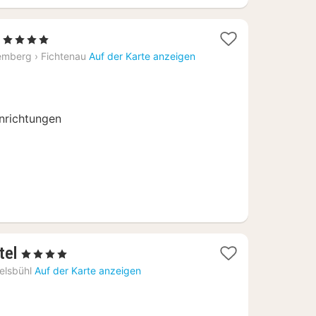
1
, 4 Sterne
Nacht
emberg
›
Fichtenau
Auf der Karte anzeigen
ab
179
€
inrichtungen
1
tel
, 4 Sterne
Nacht
elsbühl
Auf der Karte anzeigen
ab
119