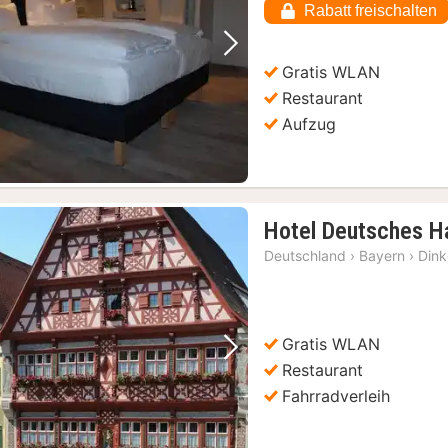
Rabatt freischalten
€
Vorheriges Bild
Nächstes Bild
Gratis WLAN
Restaurant
Aufzug
Hotel Deutsches H
Deutschland
›
Bayern
›
Dink
Gratis WLAN
Vorheriges Bild
Nächstes Bild
Restaurant
Fahrradverleih