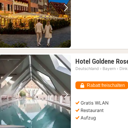
Vorheriges Bild
Nächstes Bild
Hotel Goldene Ros
Deutschland
›
Bayern
›
Dink
Rabatt freischalten
Vorheriges Bild
Nächstes Bild
Gratis WLAN
Restaurant
Aufzug