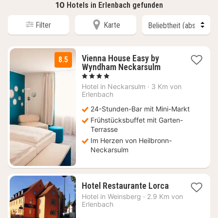
10
Hotels in Erlenbach gefunden
Filter
Karte
Vienna House Easy by
8.5
2
Wyndham Neckarsulm
Nächte
, 4 Sterne
ab
Hotel in
Neckarsulm
·
3 Km von
90
Erlenbach
€
24-Stunden-Bar mit Mini-Markt
Frühstücksbuffet mit Garten-
Terrasse
Im Herzen von Heilbronn-
Neckarsulm
1
Hotel Restaurante Lorca
Nacht
Hotel in
Weinsberg
·
2.9 Km von
ab
Erlenbach
102,80