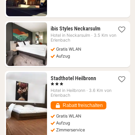
€
1
ibis Styles Neckarsulm
Nacht
Hotel in
Neckarsulm
·
3.5 Km von
ab
Erlenbach
61,39
Gratis WLAN
€
Aufzug
1
Stadthotel Heilbronn
Nacht
, 3 Sterne
ab
Hotel in
Heilbronn
·
3.6 Km von
93,11
Erlenbach
€
Rabatt freischalten
Gratis WLAN
Aufzug
Zimmerservice