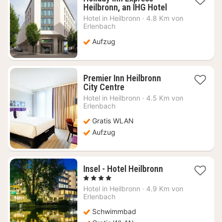
1
Heilbronn, an IHG Hotel
Nacht
Hotel in
Heilbronn
·
4.8 Km von
ab
Erlenbach
69,16
Aufzug
€
Premier Inn Heilbronn
1
City Centre
Nacht
Hotel in
Heilbronn
·
4.5 Km von
ab
Erlenbach
45,05
Gratis WLAN
€
Aufzug
1
Insel - Hotel Heilbronn
Nacht
, 4 Sterne
ab
Hotel in
Heilbronn
·
4.9 Km von
125,32
Erlenbach
€
Schwimmbad