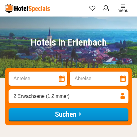
menu
Meine
Favoriten
Hotels in Erlenbach
Anreise
Abreise
2 Erwachsene (1 Zimmer)
Suchen