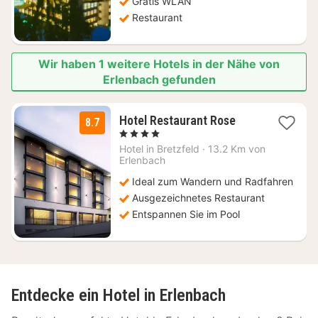
Gratis WLAN
Restaurant
Wir haben 1 weitere Hotels in der Nähe von
Erlenbach gefunden
3
Hotel Restaurant Rose
8.7
Nächte
, 4 Sterne
ab
Hotel in
Bretzfeld
·
13.2 Km von
112,63
Erlenbach
€
Ideal zum Wandern und Radfahren
Ausgezeichnetes Restaurant
Entspannen Sie im Pool
Entdecke ein Hotel in Erlenbach