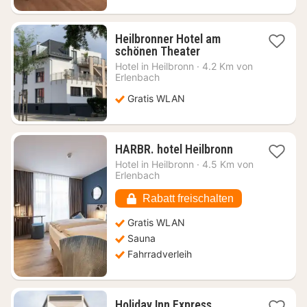
Heilbronner Hotel am
1
schönen Theater
Nacht
Hotel in
Heilbronn
·
4.2 Km von
ab
Erlenbach
63,65
Gratis WLAN
€
1
HARBR. hotel Heilbronn
Nacht
Hotel in
Heilbronn
·
4.5 Km von
ab
Erlenbach
72,64
€
Rabatt freischalten
Gratis WLAN
Sauna
Fahrradverleih
Holiday Inn Express