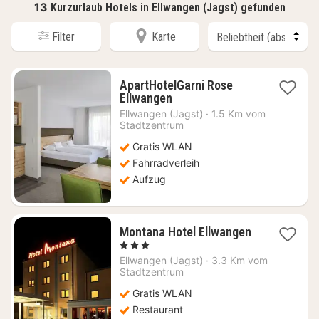
13
Kurzurlaub Hotels in Ellwangen (Jagst) gefunden
Filter
Karte
ApartHotelGarni Rose
1
Ellwangen
Nacht
Ellwangen (Jagst)
·
1.5 Km vom
ab
Stadtzentrum
98,13
Gratis WLAN
€
Fahrradverleih
Aufzug
Montana Hotel Ellwangen
1
, 3 Sterne
Nacht
Ellwangen (Jagst)
·
3.3 Km vom
ab
Stadtzentrum
79,02
Gratis WLAN
€
Restaurant