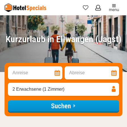
menu
Meine
Favoriten
Kurzurlaub in Ellwangen (Jagst)
Anreise
Abreise
2 Erwachsene (1 Zimmer)
Suchen