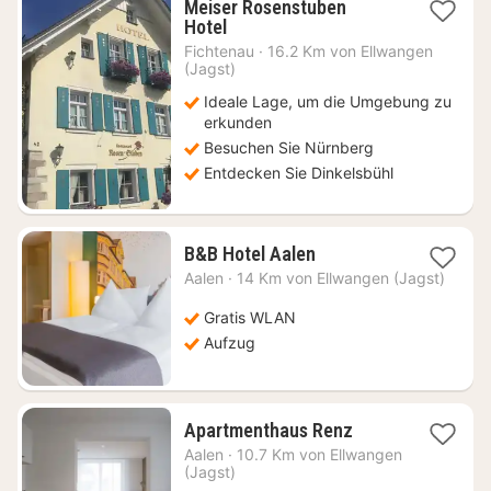
Meiser Rosenstuben
1
Hotel
Nacht
Fichtenau
·
16.2 Km von Ellwangen
ab
(Jagst)
79
Ideale Lage, um die Umgebung zu
€
erkunden
Besuchen Sie Nürnberg
Entdecken Sie Dinkelsbühl
1
B&B Hotel Aalen
Nacht
Aalen
·
14 Km von Ellwangen (Jagst)
ab
64,34
Gratis WLAN
€
Aufzug
1
Apartmenthaus Renz
Nacht
Aalen
·
10.7 Km von Ellwangen
ab
(Jagst)
53,80