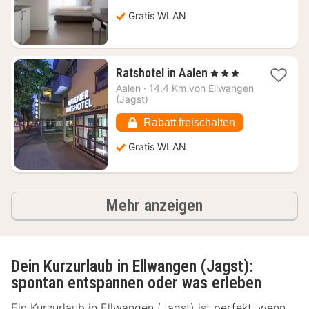
€
Gratis WLAN
1
Ratshotel in Aalen
, 3 Sterne
Nacht
Aalen
·
14.4 Km von Ellwangen
ab
(Jagst)
73,83
€
Rabatt freischalten
Gratis WLAN
Ergebnisse
Mehr anzeigen
Dein Kurzurlaub in Ellwangen (Jagst):
spontan entspannen oder was erleben
Ein Kurzurlaub in Ellwangen (Jagst) ist perfekt, wenn