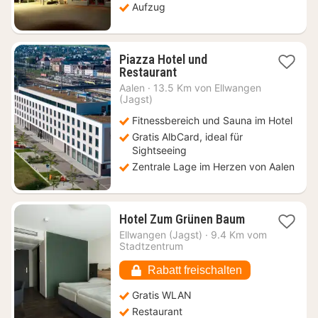
Aufzug
Piazza Hotel und
1
Restaurant
Nacht
Aalen
·
13.5 Km von Ellwangen
ab
(Jagst)
109
Fitnessbereich und Sauna im Hotel
€
Gratis AlbCard, ideal für
Sightseeing
Zentrale Lage im Herzen von Aalen
1
Hotel Zum Grünen Baum
Nacht
Ellwangen (Jagst)
·
9.4 Km vom
ab
Stadtzentrum
90,34
€
Rabatt freischalten
Gratis WLAN
Restaurant