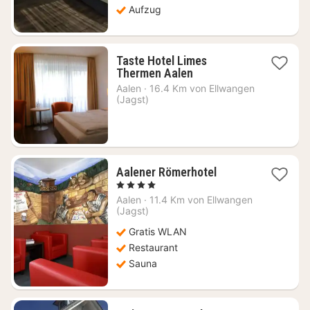
Aufzug
Taste Hotel Limes
1
Thermen Aalen
Nacht
Aalen
·
16.4 Km von Ellwangen
ab
(Jagst)
89
€
1
Aalener Römerhotel
Nacht
, 4 Sterne
ab
Aalen
·
11.4 Km von Ellwangen
72,33
(Jagst)
€
Gratis WLAN
Restaurant
Sauna