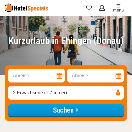
menu
Meine
Favoriten
Kurzurlaub in Ehingen (Donau)
Anreise
Abreise
2 Erwachsene (1 Zimmer)
Suchen