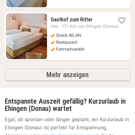
1
Gasthof zum Ritter
Nacht
Ulm
·
17.1 Km von Ehingen (Donau)
ab
88,32
Gratis WLAN
€
Restaurant
Fahrradverleih
Ergebnisse
Mehr anzeigen
Entspannte Auszeit gefällig? Kurzurlaub in
Ehingen (Donau) wartet
Egal, ob spontan oder länger geplant, ein Kurzurlaub in
Ehingen (Donau) ist perfekt für Entspannung,