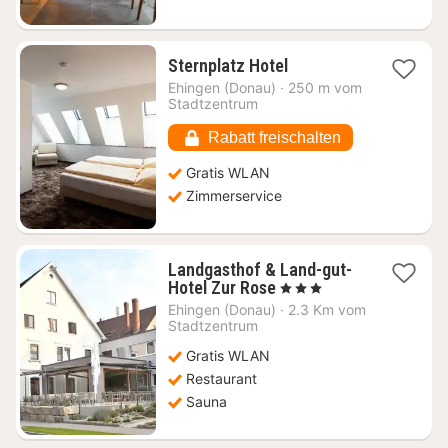
1
Sternplatz Hotel
Nacht
Ehingen (Donau)
·
250 m vom
ab
Stadtzentrum
70,02
€
Rabatt freischalten
Gratis WLAN
Zimmerservice
Landgasthof & Land-gut-
1
Hotel Zur Rose
, 3 Sterne
Nacht
Ehingen (Donau)
·
2.3 Km vom
ab
Stadtzentrum
101,73
Gratis WLAN
€
Restaurant
Sauna