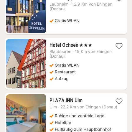
Nacht
Laupheim
·
12.9 Km von Ehingen
ab
(Donau)
87,65
€
Gratis WLAN
1
Hotel Ochsen
, 3 Sterne
Nacht
Blaubeuren
·
15 Km von Ehingen
ab
(Donau)
84,89
Gratis WLAN
€
Restaurant
Aufzug
1
PLAZA INN Ulm
Nacht
Ulm
·
22.2 Km von Ehingen (Donau)
ab
84
Ruhige und zentrale Lage
€
Hotelbar
Fußläufig zum Hauptbahnhof