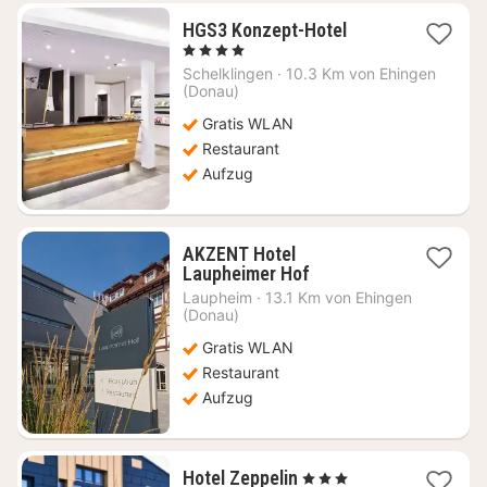
1
HGS3 Konzept-Hotel
Nacht
, 4 Sterne
ab
Schelklingen
·
10.3 Km von Ehingen
95,05
(Donau)
€
Gratis WLAN
Restaurant
Aufzug
AKZENT Hotel
1
Laupheimer Hof
Nacht
Laupheim
·
13.1 Km von Ehingen
ab
(Donau)
83,46
Gratis WLAN
€
Restaurant
Aufzug
1
Hotel Zeppelin
, 3 Sterne