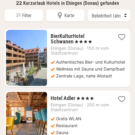
22
Kurzurlaub Hotels in Ehingen (Donau) gefunden
Filter
Karte
BierKulturHotel
1
Schwanen
, 4 Sterne
Nacht
Ehingen (Donau)
·
150 m vom
ab
Stadtzentrum
97
Authentisches Bier- und Kulturhotel
€
Wellness mit Sauna und Dampfbad
Zentrale Lage, nahe Altstadt
1
Hotel Adler
, 4 Sterne
Nacht
Ehingen (Donau)
·
250 m vom
ab
Stadtzentrum
102,08
Gratis WLAN
€
Restaurant
Sauna