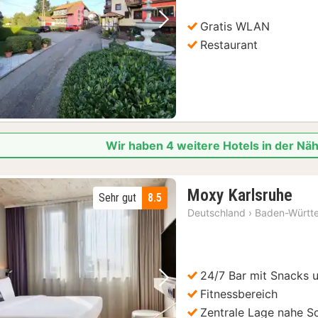
Gratis WLAN
Vorheriges Bild
Nächstes Bild
Restaurant
Wir haben 4 weitere Hotels in der Nä
1
Moxy Karlsruhe
Sehr gut
8.5
Nac
Deutschland
›
Baden-Württ
ab
69
€
24/7 Bar mit Snacks 
Vorheriges Bild
Nächstes Bild
Fitnessbereich
Zentrale Lage nahe S