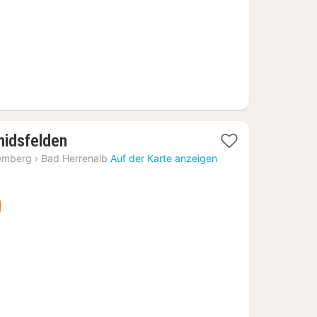
1
midsfelden
Nacht
emberg
›
Bad Herrenalb
Auf der Karte anzeigen
ab
67,85
€