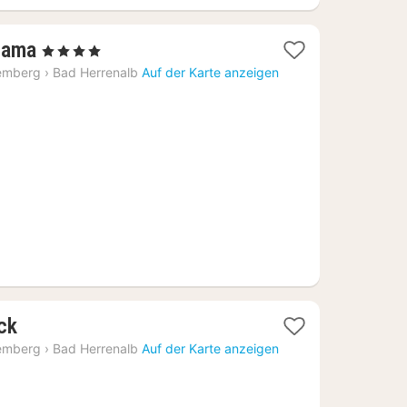
1
rama
, 4 Sterne
Nacht
emberg
›
Bad Herrenalb
Auf der Karte anzeigen
ab
121,48
€
1
ck
Nacht
emberg
›
Bad Herrenalb
Auf der Karte anzeigen
ab
129,97