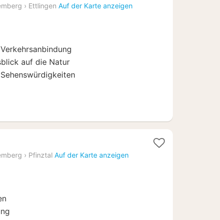
acht
emberg
›
Ettlingen
Auf der Karte anzeigen
b
9
 Verkehrsanbindung
lick auf die Natur
 Sehenswürdigkeiten
t
emberg
›
Pfinztal
Auf der Karte anzeigen
en
ung