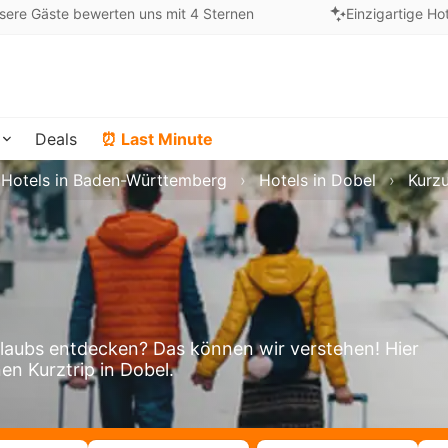
sere Gäste bewerten uns mit 4 Sternen
Einzigartige Ho
Deals
⏰ Last Minute
Hotels in Baden-Württemberg
Hotels in Dobel
Kurzu
laubs entdecken? Das können wir verstehen! Hier
en Kurztrip in Dobel.