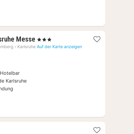
2
lsruhe Messe
, 3 Sterne
Nächte
emberg
›
Karlsruhe
Auf der Karte anzeigen
ab
64
€
 Hotelbar
e Karlsruhe
indung