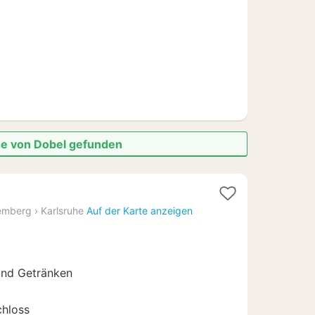
€
he von Dobel gefunden
ht
emberg
›
Karlsruhe
Auf der Karte anzeigen
und Getränken
chloss