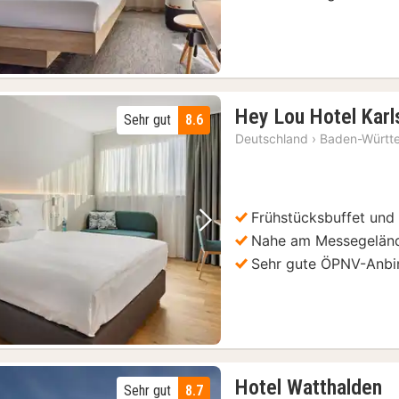
Hey Lou Hotel Kar
Sehr gut
8.6
Deutschland
›
Baden-Württ
Frühstücksbuffet und
Vorheriges Bild
Nächstes Bild
Nahe am Messegeländ
Sehr gute ÖPNV-Anb
1
Hotel Watthalden
Sehr gut
8.7