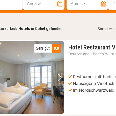
Anreise
Abreise
2
Kurzurlaub Hotels in Dobel gefunden
Sortieren 
Hotel Restaurant 
Sehr gut
8.8
Deutschland
›
Baden-Württ
Restaurant mit badis
Vorheriges Bild
Nächstes Bild
Hauseigene Vinothek
Im Nordschwarzwald