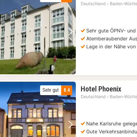
N
Deutschland
›
Baden-Württ
a
9
€
Sehr gute ÖPNV- und
Vorheriges Bild
Nächstes Bild
Atemberaubender Ausb
Lage in der Nähe von
1
Hotel Phoenix
Sehr gut
8.4
Nach
Deutschland
›
Baden-Württ
ab
74
€
Nahe Karlsruhe geleg
Vorheriges Bild
Nächstes Bild
Gute Verkehrsanbind