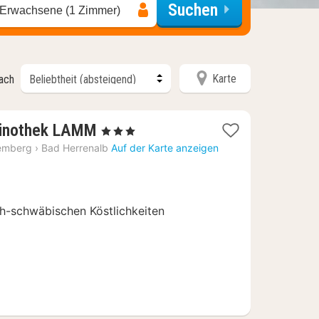
Suchen
 Erwachsene (1 Zimmer)
Karte
nach
2
Vinothek LAMM
, 3 Sterne
Nächte
emberg
›
Bad Herrenalb
Auf der Karte anzeigen
ab
131,20
€
ch-schwäbischen Köstlichkeiten