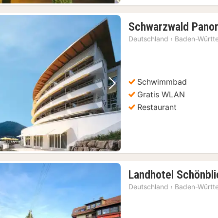
Schwarzwald Pano
Deutschland
›
Baden-Württ
Schwimmbad
Vorheriges Bild
Nächstes Bild
Gratis WLAN
Restaurant
Landhotel Schönbli
Deutschland
›
Baden-Württ