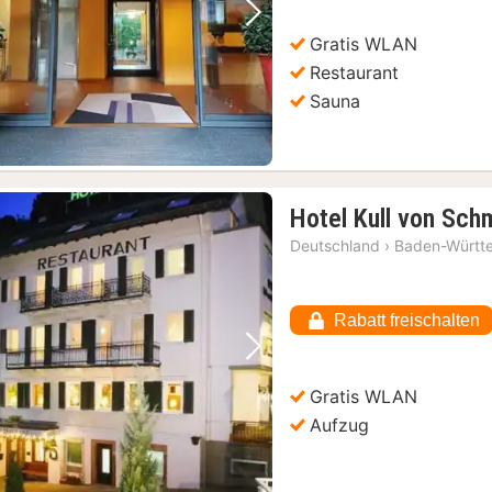
Vorheriges Bild
Nächstes Bild
Gratis WLAN
Restaurant
Sauna
Hotel Kull von Sch
Deutschland
›
Baden-Württ
Rabatt freischalten
Vorheriges Bild
Nächstes Bild
Gratis WLAN
Aufzug