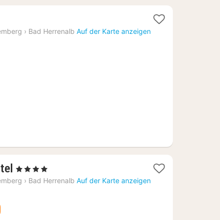
ht
emberg
›
Bad Herrenalb
Auf der Karte anzeigen
,93
1
tel
, 4 Sterne
Nacht
emberg
›
Bad Herrenalb
Auf der Karte anzeigen
ab
90,75
€