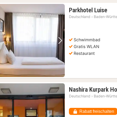
1
Parkhotel Luise
Nac
Deutschland
›
Baden-Württ
ab
137
€
Schwimmbad
Vorheriges Bild
Nächstes Bild
Gratis WLAN
Restaurant
Nashira Kurpark Ho
Deutschland
›
Baden-Württ
Rabatt freischalten