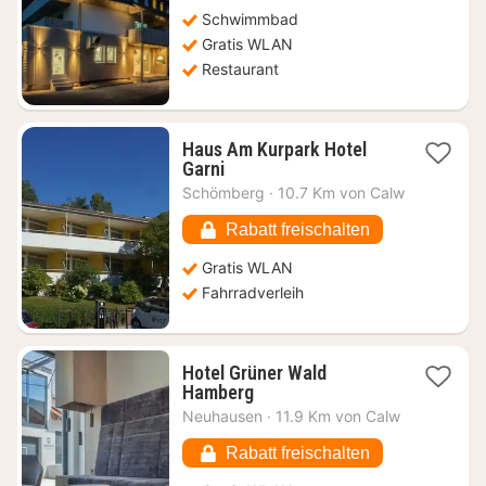
ab
132,46
Schwimmbad
€
Gratis WLAN
Restaurant
Haus Am Kurpark Hotel
1
Garni
Nacht
Schömberg
·
10.7 Km von Calw
ab
108,79
Rabatt freischalten
€
Gratis WLAN
Fahrradverleih
Hotel Grüner Wald
1
Hamberg
Nacht
Neuhausen
·
11.9 Km von Calw
ab
131,79
Rabatt freischalten
€