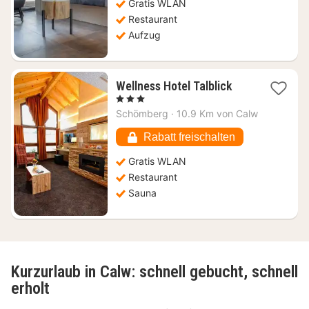
Gratis WLAN
Restaurant
Aufzug
1
Wellness Hotel Talblick
Nacht
, 3 Sterne
ab
Schömberg
·
10.9 Km von Calw
125,01
€
Rabatt freischalten
Gratis WLAN
Restaurant
Sauna
Kurzurlaub in Calw: schnell gebucht, schnell
erholt