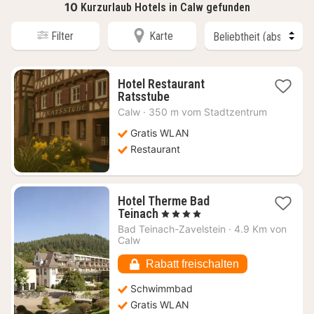
10
Kurzurlaub Hotels in Calw gefunden
Filter
Karte
Hotel Restaurant
1
Ratsstube
Nacht
Calw
·
350 m vom Stadtzentrum
ab
119,29
Gratis WLAN
€
Restaurant
Hotel Therme Bad
1
Teinach
, 4 Sterne
Nacht
Bad Teinach-Zavelstein
·
4.9 Km von
ab
Calw
142,06
€
Rabatt freischalten
Schwimmbad
Gratis WLAN