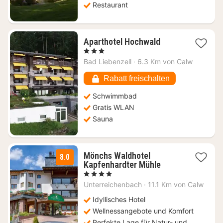
Restaurant
1
Aparthotel Hochwald
Nacht
, 3 Sterne
ab
Bad Liebenzell
·
6.3 Km von Calw
164,43
€
Rabatt freischalten
Schwimmbad
Gratis WLAN
Sauna
Mönchs Waldhotel
8.0
2
Kapfenhardter Mühle
Nächte
, 4 Sterne
ab
Unterreichenbach
·
11.1 Km von Calw
94
€
Idyllisches Hotel
Wellnessangebote und Komfort
Perfekte Lage für Natur- und