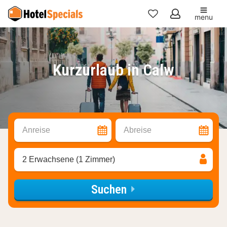
menu
Meine
Favoriten
Kurzurlaub in Calw
Anreise
Abreise
2 Erwachsene (1 Zimmer)
Suchen