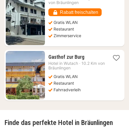
ab
von Bräunlingen
126,17
€
Rabatt freischalten
Gratis WLAN
Restaurant
Zimmerservice
1
Gasthof zur Burg
Nacht
Hotel in
Wutach
·
10.2 Km von
ab
Bräunlingen
111,77
Gratis WLAN
€
Restaurant
Fahrradverleih
Finde das perfekte Hotel in Bräunlingen