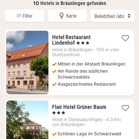
10
Hotels in Bräunlingen gefunden
Filter
Karte
Hotel Restaurant
1
Lindenhof
, 3 Sterne
Nacht
Hotel in
Bräunlingen
·
150 m vom
ab
Stadtzentrum
131
Mitten in der Altstadt Bräunlingen
€
Am Rande des südlichen
Schwarzwaldes
Ausgezeichnetes Restaurant
3
Flair Hotel Grüner Baum
Nächte
, 3 Sterne
ab
Hotel in
Donaueschingen
·
4.3 Km
111,33
von Bräunlingen
€
Schönen Lage im Schwarzwald