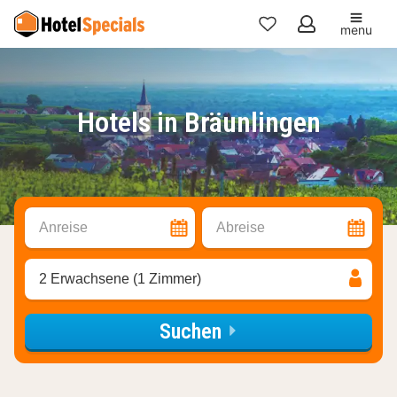
menu
Meine
Favoriten
Hotels in Bräunlingen
Anreise
Abreise
2 Erwachsene (1 Zimmer)
Suchen