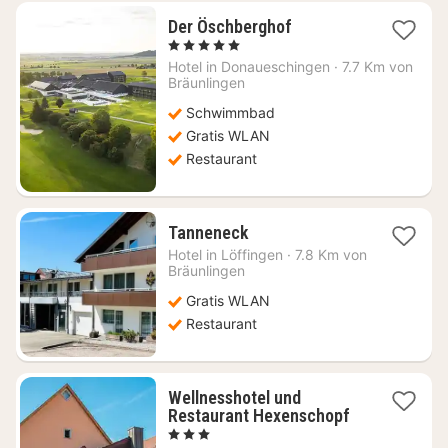
1
Der Öschberghof
Nacht
, 5 Sterne
ab
Hotel in
Donaueschingen
·
7.7 Km von
336,86
Bräunlingen
€
Schwimmbad
Gratis WLAN
Restaurant
1
Tanneneck
Nacht
Hotel in
Löffingen
·
7.8 Km von
ab
Bräunlingen
71,55
Gratis WLAN
€
Restaurant
Wellnesshotel und
1
Restaurant Hexenschopf
Nacht
, 3 Sterne