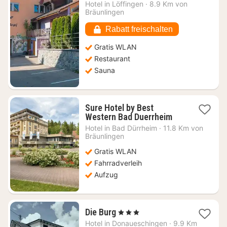
ab
Hotel in
Löffingen
·
8.9 Km von
84,11
Bräunlingen
€
Rabatt freischalten
Gratis WLAN
Restaurant
Sauna
Sure Hotel by Best
1
Western Bad Duerrheim
Nacht
Hotel in
Bad Dürrheim
·
11.8 Km von
ab
Bräunlingen
109,35
Gratis WLAN
€
Fahrradverleih
Aufzug
1
Die Burg
, 3 Sterne
Nacht
Hotel in
Donaueschingen
·
9.9 Km