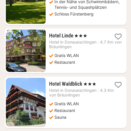
In der Nähe von Schwimmbädern,
Tennis- und Squashplätzen
Schloss Fürstenberg
1
Hotel Linde
, 3 Sterne
Nacht
Hotel in
Donaueschingen
·
4.7 Km von
ab
Bräunlingen
113,27
Gratis WLAN
€
Restaurant
1
Hotel Waldblick
, 3 Sterne
Nacht
Hotel in
Donaueschingen
·
4.3 Km
ab
von Bräunlingen
110,49
Gratis WLAN
€
Restaurant
Sauna