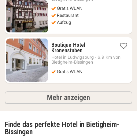
88,22
Gratis WLAN
€
Restaurant
Aufzug
Boutique-Hotel
1
Kronenstuben
Nacht
Hotel in
Ludwigsburg
·
6.9 Km von
ab
Bietigheim-Bissingen
87,10
Gratis WLAN
€
Ergebnisse
Mehr anzeigen
Finde das perfekte Hotel in Bietigheim-
Bissingen