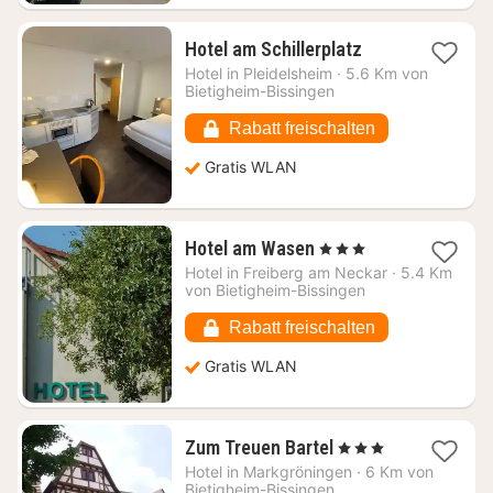
1
Hotel am Schillerplatz
Nacht
Hotel in
Pleidelsheim
·
5.6 Km von
ab
Bietigheim-Bissingen
74,75
€
Rabatt freischalten
Gratis WLAN
1
Hotel am Wasen
, 3 Sterne
Nacht
Hotel in
Freiberg am Neckar
·
5.4 Km
ab
von Bietigheim-Bissingen
70,65
€
Rabatt freischalten
Gratis WLAN
1
Zum Treuen Bartel
, 3 Sterne
Nacht
Hotel in
Markgröningen
·
6 Km von
ab
Bietigheim-Bissingen