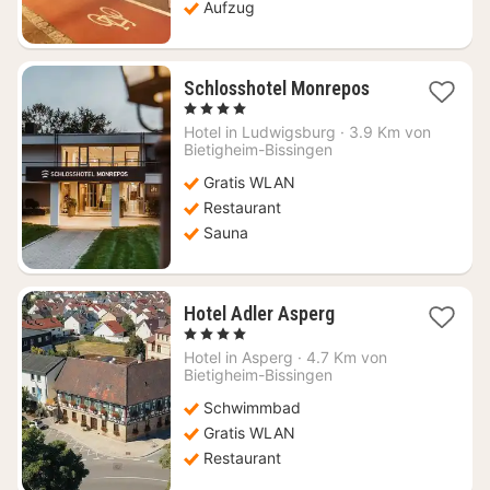
Aufzug
1
Schlosshotel Monrepos
Nacht
, 4 Sterne
ab
Hotel in
Ludwigsburg
·
3.9 Km von
99,17
Bietigheim-Bissingen
€
Gratis WLAN
Restaurant
Sauna
1
Hotel Adler Asperg
Nacht
, 4 Sterne
ab
Hotel in
Asperg
·
4.7 Km von
87,85
Bietigheim-Bissingen
€
Schwimmbad
Gratis WLAN
Restaurant