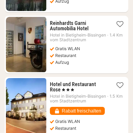
Aufzug
Reinhardts Garni
1
Automobilia Hotel
Nacht
Hotel in
Bietigheim-Bissingen
·
1.4 Km
ab
vom Stadtzentrum
105,14
Gratis WLAN
€
Restaurant
Aufzug
Hotel und Restaurant
1
Rose
, 3 Sterne
Nacht
Hotel in
Bietigheim-Bissingen
·
1.5 Km
ab
vom Stadtzentrum
100,01
€
Rabatt freischalten
Gratis WLAN
Restaurant