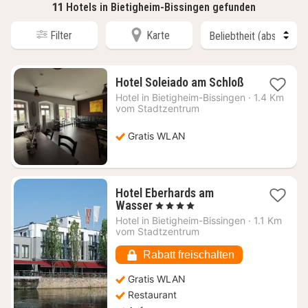
11
Hotels in Bietigheim-Bissingen gefunden
Filter
Karte
1
Hotel Soleiado am Schloß
Nacht
Hotel in
Bietigheim-Bissingen
·
1.4 Km
ab
vom Stadtzentrum
87,21
€
Gratis WLAN
Hotel Eberhards am
1
Wasser
, 4 Sterne
Nacht
Hotel in
Bietigheim-Bissingen
·
1.1 Km
ab
vom Stadtzentrum
158,98
€
Rabatt freischalten
Gratis WLAN
Restaurant