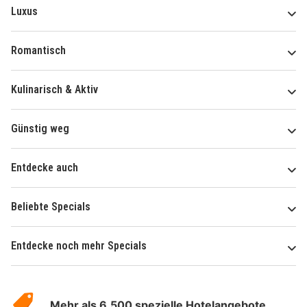
Luxus
Romantisch
Kulinarisch & Aktiv
Günstig weg
Entdecke auch
Beliebte Specials
Entdecke noch mehr Specials
Über
Hotelspecials
Mehr als 6.500 spezielle Hotelangebote