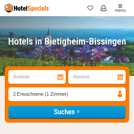
menu
Meine
Favoriten
Hotels in Bietigheim-Bissingen
Anreise
Abreise
2 Erwachsene (1 Zimmer)
Suchen