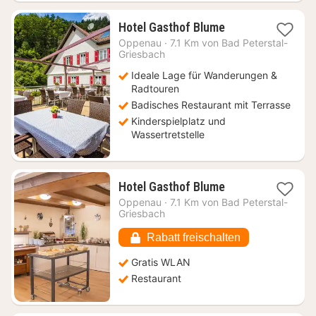
1
Hotel Gasthof Blume
Nacht
Oppenau
·
7.1 Km von Bad Peterstal-
ab
Griesbach
149,50
Ideale Lage für Wanderungen &
€
Radtouren
Badisches Restaurant mit Terrasse
Kinderspielplatz und
Wassertretstelle
1
Hotel Gasthof Blume
Nacht
Oppenau
·
7.1 Km von Bad Peterstal-
ab
Griesbach
111,45
€
Rabatt freischalten
Gratis WLAN
Restaurant