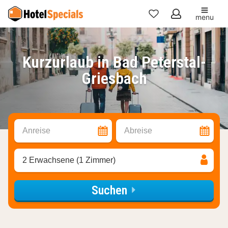
menu
Meine
Favoriten
Kurzurlaub in Bad Peterstal-
Griesbach
Anreise
Abreise
2 Erwachsene (1 Zimmer)
Suchen