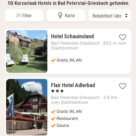
10
Kurzurlaub Hotels in Bad Peterstal-Griesbach gefunden
Filter
Karte
1
Hotel Schauinsland
Nacht
Bad Peterstal-Griesbach
·
650 m vom
ab
Stadtzentrum
74,46
€
Gratis WLAN
1
Flair Hotel Adlerbad
Nacht
, 3 Sterne
ab
Bad Peterstal-Griesbach
·
3.6 Km
112,15
vom Stadtzentrum
€
Gratis WLAN
Restaurant
Sauna