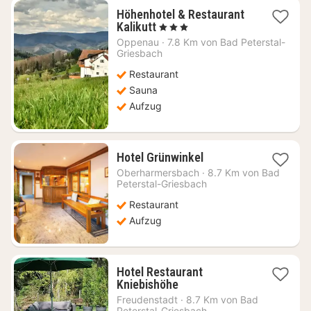
Höhenhotel & Restaurant
1
Kalikutt
, 3 Sterne
Nacht
Oppenau
·
7.8 Km von Bad Peterstal-
ab
Griesbach
136,45
Restaurant
€
Sauna
Aufzug
1
Hotel Grünwinkel
Nacht
Oberharmersbach
·
8.7 Km von Bad
ab
Peterstal-Griesbach
105,14
Restaurant
€
Aufzug
Hotel Restaurant
1
Kniebishöhe
Nacht
Freudenstadt
·
8.7 Km von Bad
ab
Peterstal-Griesbach