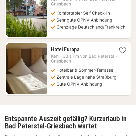
ab
Griesbach
74
Komfortabler Self Check-In
€
Sehr gute ÖPNV-Anbindung
Grenzlage Deutschland/Frankreich
1
Hotel Europa
Nacht
Kehl
·
33.1 Km von Bad Peterstal-
ab
Griesbach
63,84
Hotelbar & Sommer-Terrasse
€
Zentrale Lage nahe Straßburg
Gute ÖPNV-Anbindung
Entspannte Auszeit gefällig? Kurzurlaub in
Bad Peterstal-Griesbach wartet