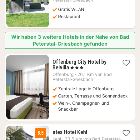
85,80
Gratis WLAN
€
Restaurant
Wir haben 3 weitere Hotels in der Nähe von Bad
Peterstal-Griesbach gefunden
Offenburg City Hotel by
1
Belvilla
, 3 Sterne
Nacht
Offenburg
·
20.1 Km von Bad
ab
Peterstal-Griesbach
63,06
Zentrale Lage in Offenburg
€
Garten, Terrasse und Sonnendeck
Wein-, Champagner- und
Snackbar
2
ates Hotel Kehl
8.5
Nächte
Kehl
·
33.5 Km von Bad Peterstal-